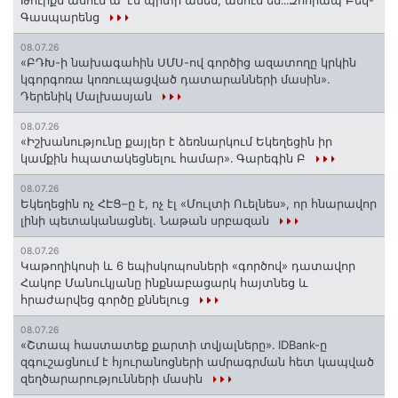
Թուրքն ասում ա՝ էս պիտի անես, անում են․․․Զոհրապ Բեկ-
Գասպարենց
08.07.26
«ԲԴԽ-ի նախագահին ՍՄՍ-ով գործից ազատողը կրկին
կգորգոռա կոռուպացված դատարանների մասին».
Դերենիկ Մալխասյան
08.07.26
«Իշխանությունը քայլեր է ձեռնարկում Եկեղեցին իր
կամքին հպատակեցնելու համար»․ Գարեգին Բ
08.07.26
Եկեղեցին ոչ ՀԷՑ–ը է, ոչ էլ «Մուլտի Ուելնես», որ հնարավոր
լինի պետականացնել. Նաթան սրբազան
08.07.26
️Կաթողիկոսի և 6 եպիսկոպոսների «գործով» դատավոր
Հակոբ Մանուկյանը ինքնաբացարկ հայտնեց և
հրաժարվեց գործը քննելուց
08.07.26
«Շտապ հաստատեք քարտի տվյալները»․ IDBank-ը
զգուշացնում է հյուրանոցների ամրագրման հետ կապված
զեղծարարությունների մասին