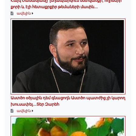
Հայկ Մանասյանը՝ լեղապարկում նստվածքի, հղիների
քորի և էլի հետաքրքիր թեմաների մասին․․․
ավելին
Աստծո օծյալին դեմ գնացողն Աստծո պատժից չի կարող
խուսափել․․․Տեր Զարեհ
ավելին