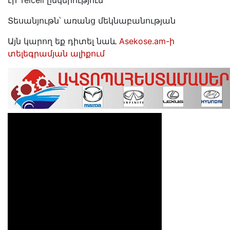
էր Telcell ընկերություն
Տեսանյութն՝ առանց մեկնաբանության
Այն կարող եք դիտել նաև
Asekose.am-ի
տելեգրամյան ալիքում