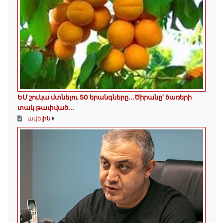
ԵՄ շուկա մտնելու 50 երանգները․․․Ծիրանը՝ ծառերի
տակ թափված․․․
ավելին