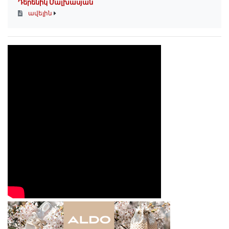
Դերենիկ Մալխասյան
ավելին