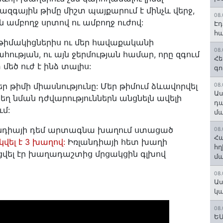
 ազգային թիմը միշտ պայքարում է մինչև վերջ,
08.
 ամբողջ սրտով ու ամբողջ ուժով:
Էդ
հա
 թիմակիցներիս ու մեր հավաքականի
08.
ության, ու այն ջերմության համար, որը զգում
Հե
մեծ ուժ է ինձ տալիս:
գո
 թիմի միասնությունը: Մեր թիմում ձևավորվել
08.
Աս
եղ նման դժվարություններն անցնելն ավելի
դա
ւմ:
մա
նդիայի դեմ արտագնա խաղում ստացած
08.
Հա
ել է 3 խաղով:
Իռլանդիայի հետ խաղի
հղ
վել էր խաղադաշտից մրցակցին գլխով
մա
08.
Աս
կա
08.
ԵՄ