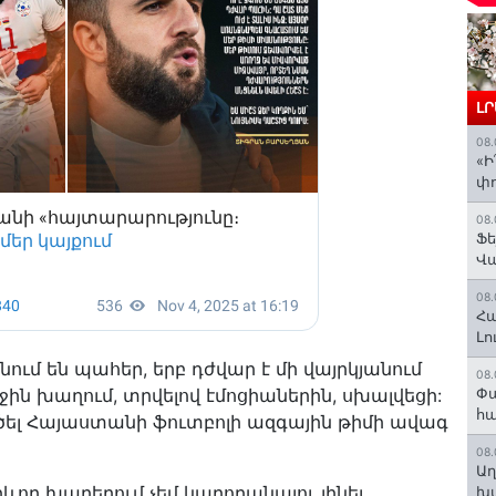
Լ
08.
«Ի
փո
08.
Ֆե
Վ
08.
Հա
Լո
նում են պահեր, երբ դժվար է մի վայրկյանում
08.
րջին խաղում, տրվելով էմոցիաներին, սխալվեցի:
Փա
հ
ծել Հայաստանի ֆուտբոլի ազգային թիմի ավագ
08.
Աղ
որ խաղերում չեմ կարողանալու լինել
խմ