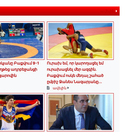
ավելին
կյանը Բաքվում 9-1
Ուրախ եմ, որ կարողացել եմ
ղթեց ադրբեջանցի
ուրախացնել մեր ազգին.
զարովին
Բաքվում ոսկե մեդալ շահած
ըմբիշ Ջանես Նազարյանը...
ավելին