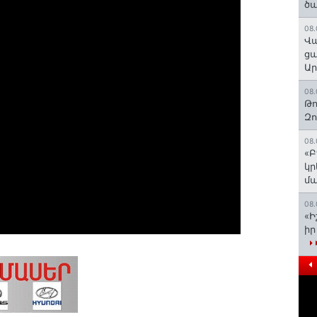
ծա
08.
Վա
ցա
Ա
08.
Թո
Զ
08.
«Բ
կր
մա
08.
«Ի
իր