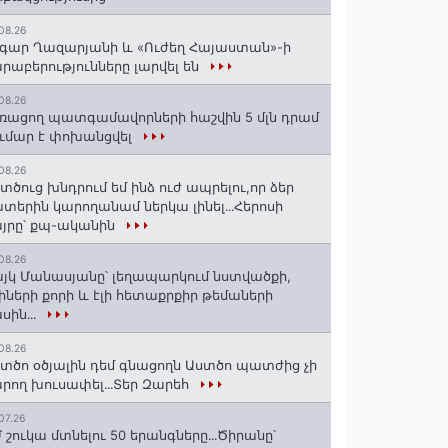
08.26
գար Ղազարյանի և «Ուժեղ Հայաստան»-ի
րաբերությունները լարվել են
08.26
ռացող պատգամավորների հաշվին 5 մլն դրամ
ւմար է փոխանցվել
08.26
տծուց խնդրում եմ ինձ ուժ ապրելու,որ ձեր
տերին կարողանամ ներկա լինել․․․Հերոսի
յրը՝ քպ-ականին
08.26
յկ Մանասյանը՝ լեղապարկում նստվածքի,
իների քորի և էլի հետաքրքիր թեմաների
սին․․․
08.26
տծո օծյալին դեմ գնացողն Աստծո պատժից չի
րող խուսափել․․․Տեր Զարեհ
07.26
 շուկա մտնելու 50 երանգները․․․Ծիրանը՝