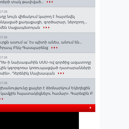
ռերի տակ թափված․․․
07.26
ղը նույն վիճակում կարող է հայտնվել
նկացած քաղաքացի, գործարար, ներդրող.․․
րմեն Սաքապետոյան
07.26
ւրքն ասում ա՝ էս պիտի անես, անում են․․․
ոհրապ Բեկ-Գասպարենց
07.26
ԴԽ-ի նախագահին ՍՄՍ-ով գործից ազատողը
կին կգորգոռա կոռուպացված դատարանների
սին». Դերենիկ Մալխասյան
07.26
շխանությունը քայլեր է ձեռնարկում Եկեղեցին
 կամքին հպատակեցնելու համար»․ Գարեգին Բ