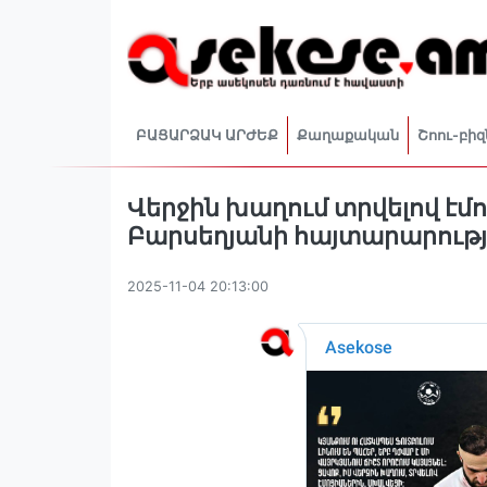
ԲԱՑԱՐՁԱԿ ԱՐԺԵՔ
Քաղաքական
Շոու-բիզ
Վերջին խաղում տրվելով էմ
Բարսեղյանի հայտարարությ
2025-11-04 20:13:00