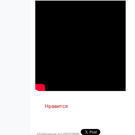
Нравится
info@asekose.am/095519696