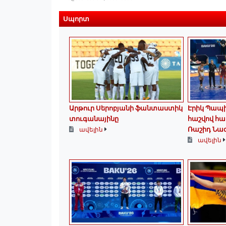
Սպորտ
Արթուր Սերոբյանի ֆանտաստիկ
Էրիկ Պապի
տուգանայինը
հաշվով հա
Ռաշիդ Նա
ավելին
ավելին