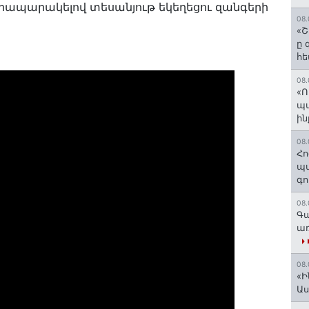
ապարակելով տեսանյութ եկեղեցու զանգերի
08.
«Շ
ը 
հե
08.
«Ո
պ
ին
08.
Հո
պա
գո
08.
Գա
առ
08.
«Ի
Ա