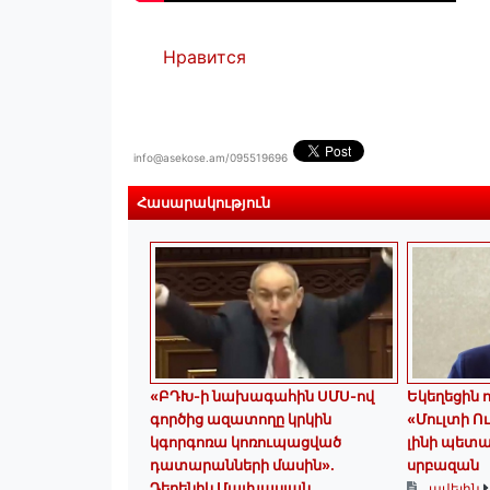
Нравится
info@asekose.am/095519696
Հասարակություն
«ԲԴԽ-ի նախագահին ՍՄՍ-ով
Եկեղեցին ոչ
գործից ազատողը կրկին
«Մուլտի Ու
կգորգոռա կոռուպացված
լինի պետ
դատարանների մասին».
սրբազան
Դերենիկ Մալխասյան
ավելին