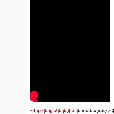
«
Յոթ վերք եկեղեցիս
կենդանացավ»,- ֆե