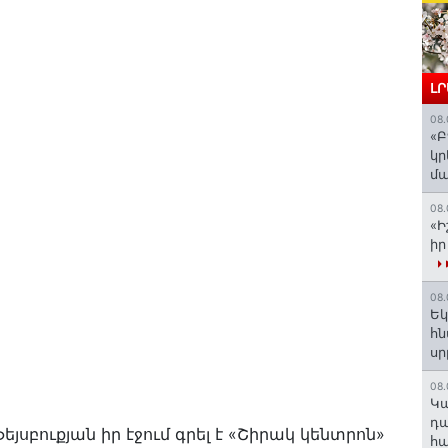
Լ
08.
«Բ
կր
մա
08.
«Ի
իր
08.
Եկ
հն
ս
08.
️Կ
դա
յսբուքյան իր էջում գրել է «Շիրակ կենտրոն»
հա