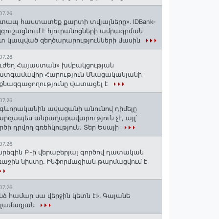
07.26
տապ հաստատեք քարտի տվյալները»․ IDBank-
զգուշացնում է հյուրանոցների ամրագրման
տ կապված զեղծարարությունների մասին
07.26
ւժեղ Հայաստան» խմբակցության
ատգամավոր Հարություն Մնացականյանի
քնազգացողությունը վատացել է
07.26
գևորականին ավազանի անունով դիմելը
րզապես անքաղաքավարություն չէ, այլ՝
րծի դրվող գռեհկություն. Տեր Եսայի
07.26
րեգին Բ-ի վերաբերյալ գործով դատական
աջին նիստը․ Ինֆորմացիան թարմացվում է
07.26
նձ համար սա վերջին կետն է»․ Գայանե
սլամազյան