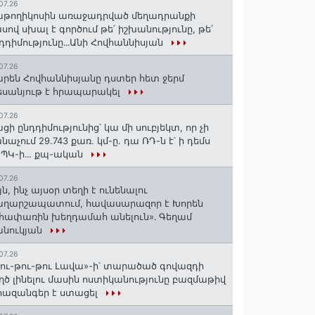
07.26
թողիկոսին առաջադրված մեղադրանքի
սով սխալ է գործում թե՛ իշխանությունը, թե՛
դդիմությունը․․․Անի Հովհաննիսյան
07.26
րեն Հովհաննիսյանը դստեր հետ ջերմ
սանյութ է հրապարակել
07.26
ցի ընդդիմությունից՝ կա մի սուբյեկտ, որ չի
նաչում 29.743 քառ. կմ-ը. դա ՌԴ-ն է՝ ի դեմս
ՊԿ-ի․․. քպ-ական
07.26
յն, ինչ այսօր տեղի է ունենալու
աղարշապատում, հավասարազոր է Խորեն
հափառին խեղդամահ անելուն»․ Գեղամ
անուկյան
07.26
ու-թու-թու Լավա»-ի՝ տարածած գովազդի
ղծ լինելու մասին ոստիկանությունը բազմաթիվ
ազանգեր է ստացել