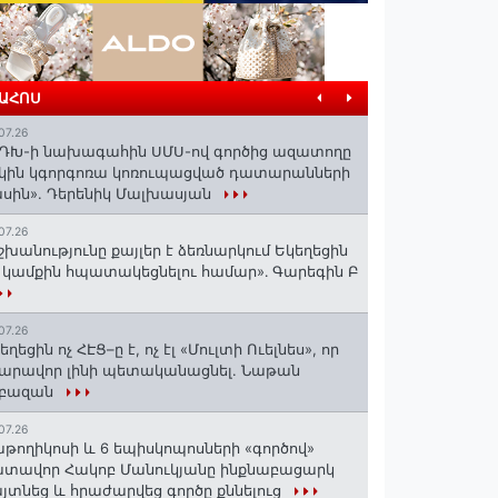
ՐԱՀՈՍ
07.26
ԴԽ-ի նախագահին ՍՄՍ-ով գործից ազատողը
կին կգորգոռա կոռուպացված դատարանների
սին». Դերենիկ Մալխասյան
07.26
շխանությունը քայլեր է ձեռնարկում Եկեղեցին
 կամքին հպատակեցնելու համար»․ Գարեգին Բ
07.26
եղեցին ոչ ՀԷՑ–ը է, ոչ էլ «Մուլտի Ուելնես», որ
արավոր լինի պետականացնել. Նաթան
րբազան
07.26
աթողիկոսի և 6 եպիսկոպոսների «գործով»
տավոր Հակոբ Մանուկյանը ինքնաբացարկ
յտնեց և հրաժարվեց գործը քննելուց