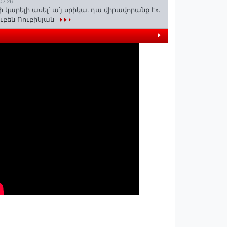
07.26
ի կարելի ասել՝ ա՛յ սրիկա․ դա վիրավորանք է»․
ւբեն Ռուբինյան