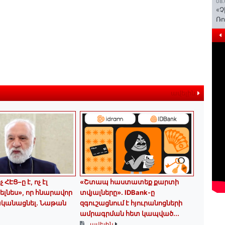
08.
«Չ
Ռո
ավելին
 ՀԷՑ–ը է, ոչ էլ
«Շտապ հաստատեք քարտի
ելնես», որ հնարավոր
տվյալները»․ IDBank-ը
ականացնել. Նաթան
զգուշացնում է հյուրանոցների
ամրագրման հետ կապված...
ավելին