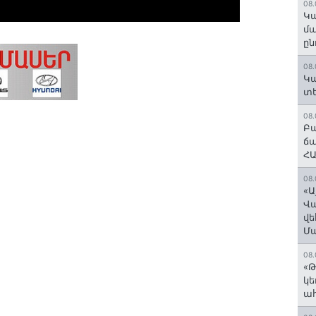
08.
Կա
մա
ըն
08.
Կա
տե
08.
Բա
ճա
ՀԱ
08.
«Ա
Վ
վե
Մ
08.
«Թ
կե
ահ