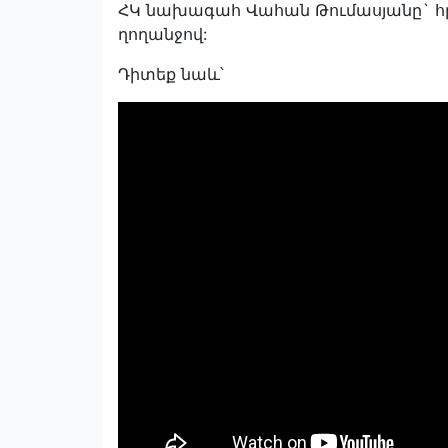
ՀԿ նախագահ Վահան Թումասյանը` հր
ղողանջով:
Դիտեք նաև՝