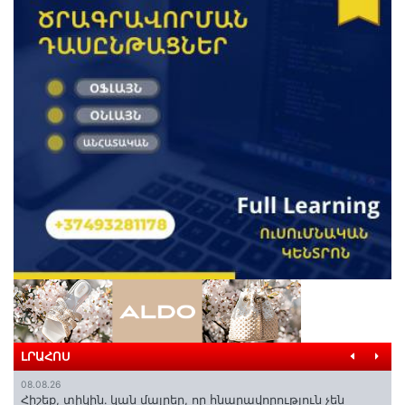
ԼՐԱՀՈՍ
08.08.26
Հիշեք, տիկին․ կան մայրեր, որ հնարավորություն չեն