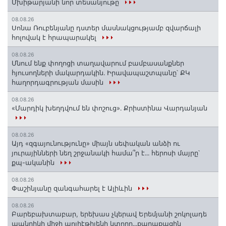
Մխիթարյանի նոր տեսանյութը
08.08.26
Սոնա Ռուբենյանը դստեր մասնակցությամբ զվարճալի
հոլովակ է հրապարակել
08.08.26
Մնում ենք փողոցի տաղավարում բամբասանքներ
հյուսողների մակարդակին․ Իրավապաշտպանը՝ ՔԿ
հաղորդագրության մասին
08.08.26
«Մարդիկ խեղդվում են փոշուց»․ Քրիստինա Վարդանյան
08.08.26
Այդ «զգայունությունը» միայն սեփական անձի ու
յուրայինների նեղ շրջանակի համա՞ր է․․․ հերոսի մայրը՝
քպ-ականին
08.08.26
Փաշինյանը զանգահարել է Ալիևին
08.08.26
Բարեբախտաբար, երեխաս չկերավ Երեմյանի շոկոլադե
պանրիկի միջի պոլիէթիլենի կտորը․․․քաղաքացին