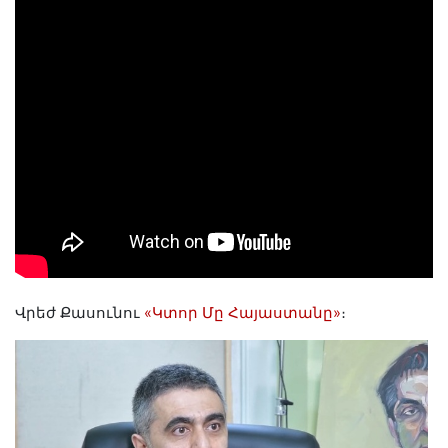
Վրեժ
Քասունու
«
Կտոր
Մը
Հայաստանը
»
։