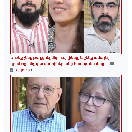
Երբեք չենք թաքցրել մեր հայ լինելը և չենք ամաչել
դրանից․ ինչպես տարիներ անց Իսանյանսները...
ավելին