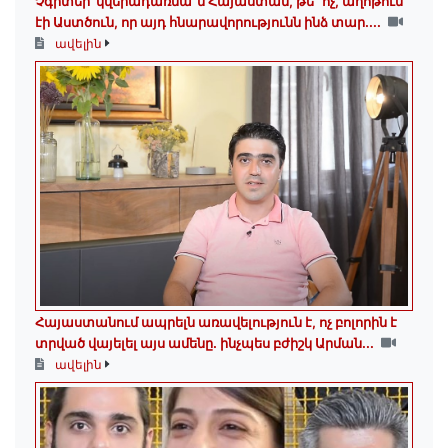
Չգիտեի՝ կվերադառնա՞մ Հայաստան, թե՞ ոչ, աղոթում
էի Աստծուն, որ այդ հնարավորությունն ինձ տար․...
ավելին
Հայաստանում ապրելն առավելություն է, ոչ բոլորին է
տրված վայելել այս ամենը․ ինչպես բժիշկ Արման...
ավելին