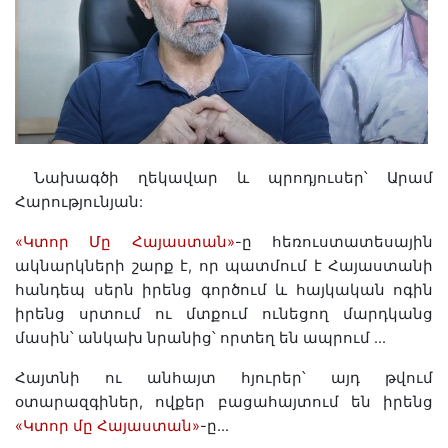
Նախագծի
ղեկավար
և
պրոդյուսեր՝
Արամ
Հարությունյան
:
«
Կտոր
Մը
Հայաստան
»
-
ը
հեռուստատեսային
ակնարկների
շարք
է
,
որ
պատմում
է
Հայաստանի
հանդեպ
սերն
իրենց
գործում
և
հայկական
ոգին
իրենց
սրտում
ու
մտքում
ունեցող
մարդկանց
մասին՝
անկախ
նրանից՝
որտեղ
են
ապրում
…
Հայտնի
ու
անհայտ
հյուրեր՝
այդ
թվում
օտարազգիներ
,
ովքեր
բացահայտում
են
իրենց
«
Կտոր
մը
Հայաստան
»
-
ը
…