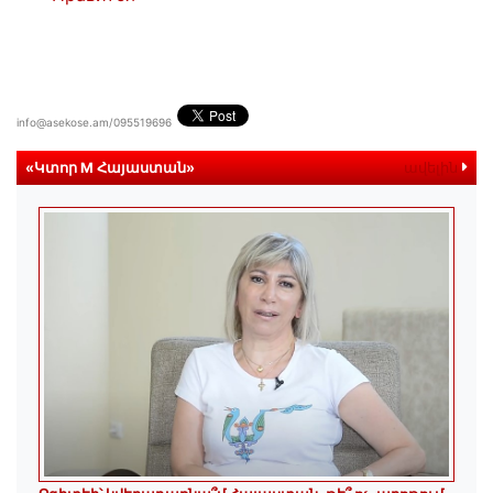
info@asekose.am/095519696
«Կտոր M Հայաստան»
ավելին