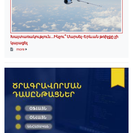
Խայտառակություն․․․Ինչու՞ Մարսել-Երևան թռիչքը չի
կայացել
more