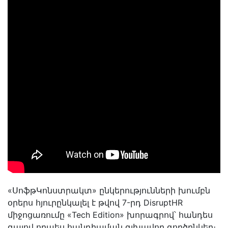
«ՍոֆթԿոնստրակտ» ընկերությունների խումբն
օրերս հյուրընկալել է թվով 7-րդ DisruptHR
միջոցառումը «Tech Edition» խորագրով՝ հանդես
գալով որպես հանդիպման գլխավոր գործընկեր։