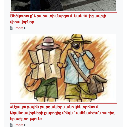
Ծեծկռտուք՝ Արարատի մարզում. կան 10-ից ավելի
վիրավորներ
more
«Մշակութային բարդակ Երևանի կենտրոնում...
Աղանդավորների քարոզից մինչև` ամենաէժան ռաբիզ
երաժշտություն»
more