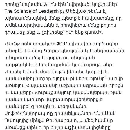
որոնք նույնպես AI-ին էին նվիրված, կոչվում էր
The Science of Leadership։ Ծեծված թեմա է,
այնուամենայնիվ, մենք պետք է հավաստենք, որ
ամենաարդիականն է, որովհետև մենք բոլորս
դրա մեջ ենք և չգիտենք՝ ուր ենք գնում»։
«ՍոֆթԿոնստրակտ» ՓԲԸ գլխավոր գործադիր
տնօրեն Լեոնիդ Կարապետյանն էլ հանդիպմանն
անդրադարձել է գլոբալ ու տեղական
հարթակների համադրման կարևորությանը․
«Խոսել եմ այն մասին, թե ինչպես կարելի է
համախմբել խոշոր գլոբալ ընկերությունը՝ հաշվի
առնելով Հայաստանի աշխարհագրական դիրքն
ու կապերը։ Յուրաքանչյուր կազմակերպության
համար կարևոր մարտահրավերներից է
համադրել գլոբալն ու տեղականը։
ՍոֆթԿոնստրակտը գրասենյակներ ունի Սան
Պաուլոյից մինչև Բուխարեստ, և մեզ համար
առանցքային է, որ բոլոր աշխատակիցները