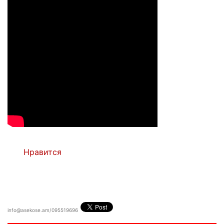
Нравится
info@asekose.am/095519696