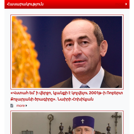
Հասարակություն
more
«Վստահ եմ՝ ի վերջո, կյանքի է կոչվելու 2001թ-ի Ռոբերտ
Քոչարյանի ծրագիրը». Նաիրի Հոխիկյան
more