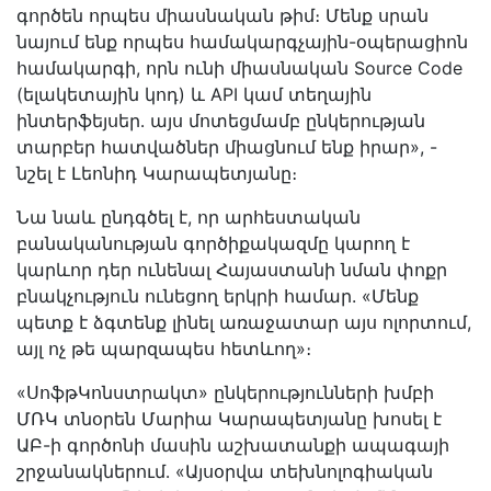
գործեն որպես միասնական թիմ։ Մենք սրան
նայում ենք որպես համակարգչային-օպերացիոն
համակարգի, որն ունի միասնական Source Code
(ելակետային կոդ) և API կամ տեղային
ինտերֆեյսեր․ այս մոտեցմամբ ընկերության
տարբեր հատվածներ միացնում ենք իրար», -
նշել է Լեոնիդ Կարապետյանը։
Նա նաև ընդգծել է, որ արհեստական
բանականության գործիքակազմը կարող է
կարևոր դեր ունենալ Հայաստանի նման փոքր
բնակչություն ունեցող երկրի համար. «Մենք
պետք է ձգտենք լինել առաջատար այս ոլորտում,
այլ ոչ թե պարզապես հետևող»։
«ՍոֆթԿոնստրակտ» ընկերությունների խմբի
ՄՌԿ տնօրեն Մարիա Կարապետյանը խոսել է
ԱԲ-ի գործոնի մասին աշխատանքի ապագայի
շրջանակներում․ «Այսօրվա տեխնոլոգիական