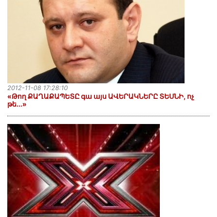
2012-11-08 17:28:10
«Թող ՔԱՂԱՔԱՊԵՏԸ գա այս ԱՎԵՐԱԿՆԵՐԸ ՏԵՍՆԻ, ոչ
թե...»