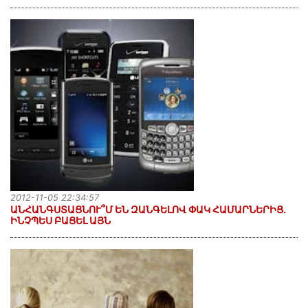
2012-11-05 22:34:57
ԱՆՀԱՆԳՍՏԱՑՆՈՒ՞Մ ԵՆ ԶԱՆԳԵԼՈՎ ՓԱԿ ՀԱՄԱՐՆԵՐԻՑ.
ԻՆՉՊԵՍ ԲԱՑԵԼ ԱՅՆ