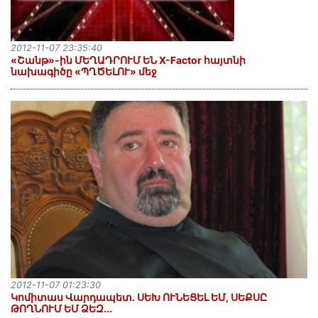
2012-11-07 23:35:40
«Շանթ»-ին ՄԵՂԱԴՐՈՒՄ ԵՆ X-Factor հայտնի
նախագիծը «ՊՂԾԵԼՈՒ» մեջ
2012-11-07 01:23:30
Կոմիտաս Վարդապետ. ՍԵԽ ՈՒՆԵՑԵԼ ԵՄ, ՍԵՔՍԸ
ԹՈՂՆՈՒՄ ԵՄ ՁԵԶ...