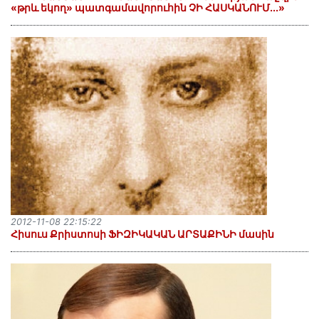
«թրև եկող» պատգամավորուհին ՉԻ ՀԱՍԿԱՆՈՒՄ...»
2012-11-08 22:15:22
Հիսուս Քրիստոսի ՖԻԶԻԿԱԿԱՆ ԱՐՏԱՔԻՆԻ մասին