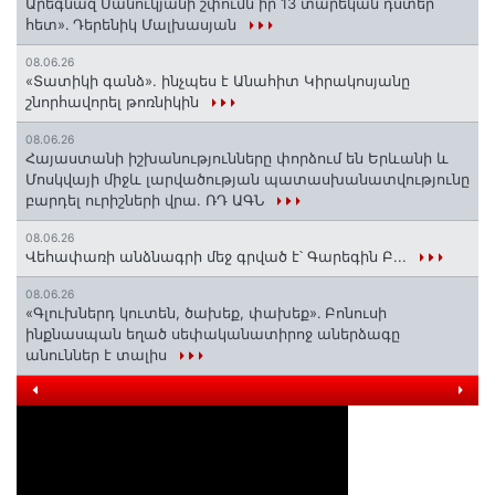
Արեգնազ Մանուկյանի շփումն իր 13 տարեկան դստեր
հետ»․ Դերենիկ Մալխասյան
08.06.26
«Տատիկի գանձ». ինչպես է Անահիտ Կիրակոսյանը
շնորհավորել թոռնիկին
08.06.26
Հայաստանի իշխանությունները փորձում են Երևանի և
Մոսկվայի միջև լարվածության պատասխանատվությունը
բարդել ուրիշների վրա. ՌԴ ԱԳՆ
08.06.26
Վեհափառի անձնագրի մեջ գրված է՝ Գարեգին Բ...
08.06.26
«Գլուխներդ կուտեն, ծախեք, փախեք»․ Բոնուսի
ինքնասպան եղած սեփականատիրոջ աներձագը
անուններ է տալիս