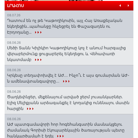
ԼՐԱՀՈՍ
08.07.26
Դատում են ոչ թե Կաթողիկոսին, այլ Հայ Առաքելական
եկեղեցին․․․պահանջը հնչեցրել են Փաշազադեն ու
Էրդողանը․․․
08.06.26
Մեծի Տանն Կիլիկիո Կաթողիկոսը կոչ է անում հարգալից
վերաբերմունք ցուցաբերել Եկեղեցու և Վեհափառի
նկատմամբ
08.06.26
Կրկեսը տեղափոխվել է ԱԺ... Ինչո՞ւ է այս գումարման ԱԺ-
ն ամենավտանգավորը...
08.06.26
Ծաղկեփնջեր, մեքենայում արված ջերմ լուսանկարներ.
Էլիզ Մելիքյանն արձագանքել է կողակից ունենալու մասին
հարցին
08.06.26
ԱԺ պատգամավորի հոր հոգեհանգստին մասնակցելու
ժամանակ Գորիսի էկոպարեկային ծառայության պետը
հանկարծամահ է եղել