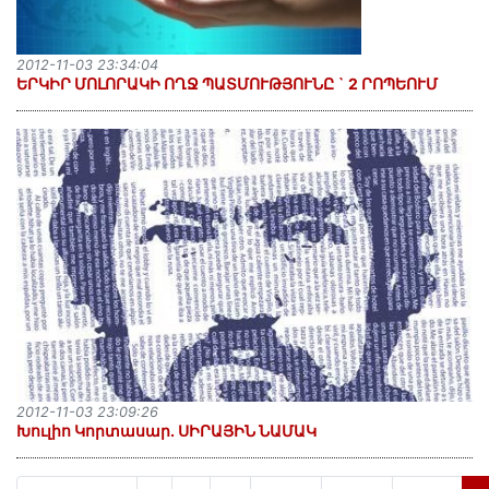
2012-11-03 23:34:04
ԵՐԿԻՐ ՄՈԼՈՐԱԿԻ ՈՂՋ ՊԱՏՄՈՒԹՅՈՒՆԸ ` 2 ՐՈՊԵՈՒՄ
2012-11-03 23:09:26
Խուլիո Կորտասար. ՍԻՐԱՅԻՆ ՆԱՄԱԿ