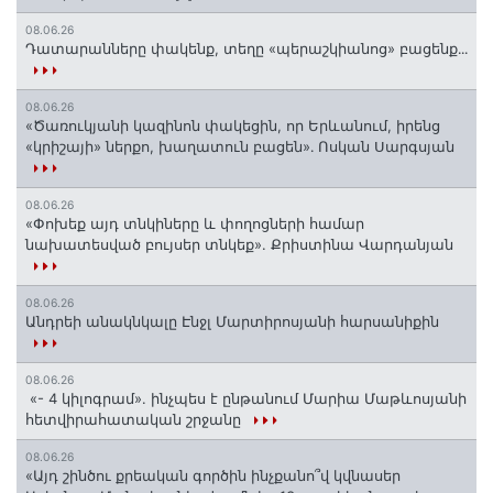
08.06.26
Դատարանները փակենք, տեղը «պերաշկիանոց» բացենք․․․
08.06.26
«Ծառուկյանի կազինոն փակեցին, որ Երևանում, իրենց
«կրիշայի» ներքո, խաղատուն բացեն»․ Ոսկան Սարգսյան
08.06.26
«Փոխեք այդ տնկիները և փողոցների համար
նախատեսված բույսեր տնկեք». Քրիստինա Վարդանյան
08.06.26
Անդրեի անակնկալը Էնջլ Մարտիրոսյանի հարսանիքին
08.06.26
«- 4 կիլոգրամ». ինչպես է ընթանում Մարիա Մաթևոսյանի
հետվիրահատական շրջանը
08.06.26
«Այդ շինծու քրեական գործին ինչքանո՞վ կվնասեր