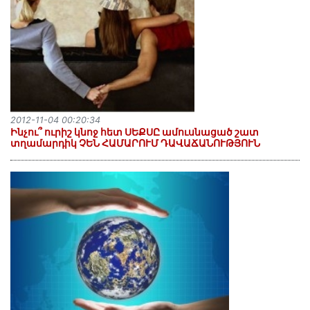
2012-11-04 00:20:34
Ինչու՞ ուրիշ կնոջ հետ ՍԵՔՍԸ ամուսնացած շատ
տղամարդիկ ՉԵՆ ՀԱՄԱՐՈՒՄ ԴԱՎԱՃԱՆՈՒԹՅՈՒՆ