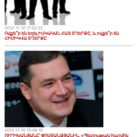
2012-11-10 17:52:22
Ովքե՞ր են եղել ԻՍԿԱԿԱՆ ՀԱՅ ՏՂԵՐՔԸ, և ովքե՞ր են
ՀԻՄԻԿՎԱ ՏՂԵՐՔԸ
2012-11-10 15:06:19
ՈՒՐԻԽԱՆՅԱՆԸ՝ ՓՈՍՏԱՆՋՅԱՆԻՆ. «Պետության հաշվին