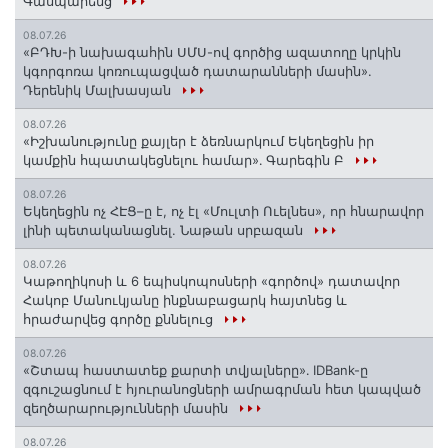
Գասպարենց
08.07.26
«ԲԴԽ-ի նախագահին ՍՄՍ-ով գործից ազատողը կրկին
կգորգոռա կոռուպացված դատարանների մասին».
Դերենիկ Մալխասյան
08.07.26
«Իշխանությունը քայլեր է ձեռնարկում Եկեղեցին իր
կամքին հպատակեցնելու համար»․ Գարեգին Բ
08.07.26
Եկեղեցին ոչ ՀԷՑ–ը է, ոչ էլ «Մուլտի Ուելնես», որ հնարավոր
լինի պետականացնել. Նաթան սրբազան
08.07.26
️Կաթողիկոսի և 6 եպիսկոպոսների «գործով» դատավոր
Հակոբ Մանուկյանը ինքնաբացարկ հայտնեց և
հրաժարվեց գործը քննելուց
08.07.26
«Շտապ հաստատեք քարտի տվյալները»․ IDBank-ը
զգուշացնում է հյուրանոցների ամրագրման հետ կապված
զեղծարարությունների մասին
08.07.26