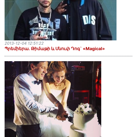
2013-12-04 12:51:22
Պրեմիերա. Թիմաթի և Սնուփ Դոգ` «Magical»