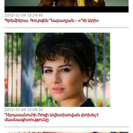
2013-12-04 13:24:45
Պրեմիերա. Գուրգեն Դաբաղյան - «Դե Արի»
2013-12-04 13:08:32
Դերասանուհի Ռոզի Ավետիսովան փոխել է
մասնագիտությունը