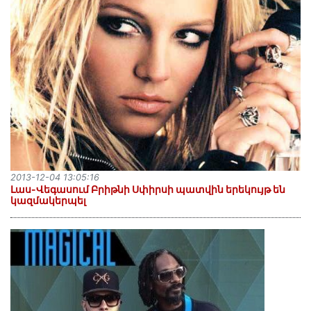
2013-12-04 13:05:16
Լաս-Վեգասում Բրիթնի Սփիրսի պատվին երեկույթ են
կազմակերպել