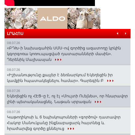
ԼՐԱՀՈՍ
08.07.26
«ԲԴԽ-ի նախագահին ՍՄՍ-ով գործից ազատողը կրկին
կգորգոռա կոռուպացված դատարանների մասին».
Դերենիկ Մալխասյան
08.07.26
«Իշխանությունը քայլեր է ձեռնարկում Եկեղեցին իր
կամքին հպատակեցնելու համար»․ Գարեգին Բ
08.07.26
Եկեղեցին ոչ ՀԷՑ–ը է, ոչ էլ «Մուլտի Ուելնես», որ հնարավոր
լինի պետականացնել. Նաթան սրբազան
08.07.26
️Կաթողիկոսի և 6 եպիսկոպոսների «գործով» դատավոր
Հակոբ Մանուկյանը ինքնաբացարկ հայտնեց և
հրաժարվեց գործը քննելուց