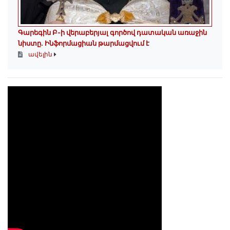
Գարեգին Բ-ի վերաբերյալ գործով դատական առաջին
նիստը․ Ինֆորմացիան թարմացվում է
ավելին