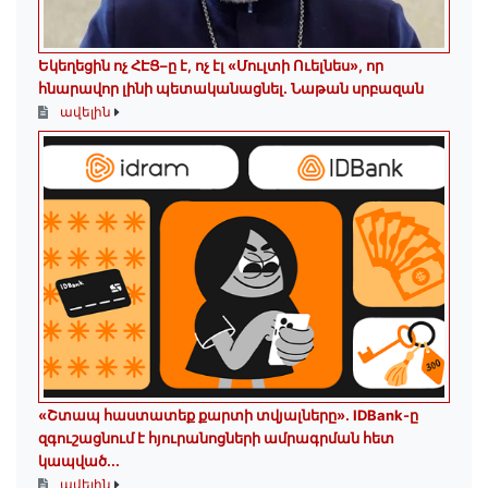
Եկեղեցին ոչ ՀԷՑ–ը է, ոչ էլ «Մուլտի Ուելնես», որ
հնարավոր լինի պետականացնել. Նաթան սրբազան
ավելին
«Շտապ հաստատեք քարտի տվյալները»․ IDBank-ը
զգուշացնում է հյուրանոցների ամրագրման հետ
կապված...
ավելին