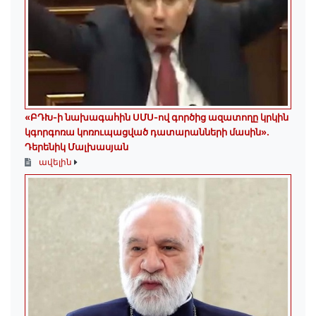
«ԲԴԽ-ի նախագահին ՍՄՍ-ով գործից ազատողը կրկին
կգորգոռա կոռուպացված դատարանների մասին».
Դերենիկ Մալխասյան
ավելին