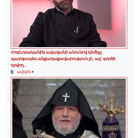
Հոգևորականին ավազանի անունով դիմելը
պարզապես անքաղաքավարություն չէ, այլ՝ գործի
դրվող...
ավելին