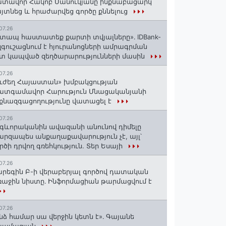
տավոր Հակոբ Մանուկյանը ինքնաբացարկ
յտնեց և հրաժարվեց գործը քննելուց
07.26
տապ հաստատեք քարտի տվյալները»․ IDBank-
զգուշացնում է հյուրանոցների ամրագրման
տ կապված զեղծարարությունների մասին
07.26
ւժեղ Հայաստան» խմբակցության
ատգամավոր Հարություն Մնացականյանի
քնազգացողությունը վատացել է
07.26
գևորականին ավազանի անունով դիմելը
րզապես անքաղաքավարություն չէ, այլ՝
րծի դրվող գռեհկություն. Տեր Եսայի
07.26
րեգին Բ-ի վերաբերյալ գործով դատական
աջին նիստը․ Ինֆորմացիան թարմացվում է
07.26
նձ համար սա վերջին կետն է»․ Գայանե