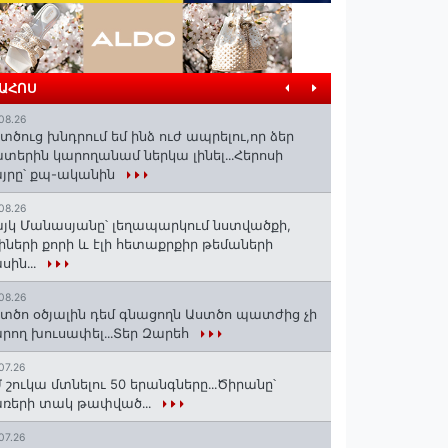
ՐԱՀՈՍ
08.26
տծուց խնդրում եմ ինձ ուժ ապրելու,որ ձեր
տերին կարողանամ ներկա լինել․․․Հերոսի
յրը՝ քպ-ականին
08.26
յկ Մանասյանը՝ լեղապարկում նստվածքի,
իների քորի և էլի հետաքրքիր թեմաների
սին․․․
08.26
տծո օծյալին դեմ գնացողն Աստծո պատժից չի
րող խուսափել․․․Տեր Զարեհ
07.26
 շուկա մտնելու 50 երանգները․․․Ծիրանը՝
ռերի տակ թափված․․․
07.26