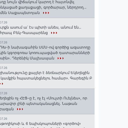
ղը նույն վիճակում կարող է հայտնվել
նկացած քաղաքացի, գործարար, ներդրող.․․
րմեն Սաքապետոյան
07.26
ւրքն ասում ա՝ էս պիտի անես, անում են․․․
ոհրապ Բեկ-Գասպարենց
07.26
ԴԽ-ի նախագահին ՍՄՍ-ով գործից ազատողը
կին կգորգոռա կոռուպացված դատարանների
սին». Դերենիկ Մալխասյան
07.26
շխանությունը քայլեր է ձեռնարկում Եկեղեցին
 կամքին հպատակեցնելու համար»․ Գարեգին Բ
07.26
եղեցին ոչ ՀԷՑ–ը է, ոչ էլ «Մուլտի Ուելնես», որ
արավոր լինի պետականացնել. Նաթան
րբազան
07.26
աթողիկոսի և 6 եպիսկոպոսների «գործով»