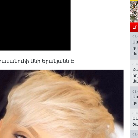
Լ
08.
Աս
դա
մա
րասանուհի Անի Երանյանն է:
08.
Հա
հղ
մա
08.
Աս
կա
08.
ԵՄ
ծա
08.