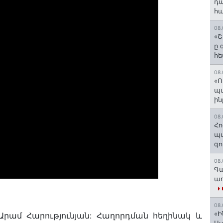
դա
հա
08.
«Շ
ը 
հե
08.
«Ո
պ
ին
08.
Հո
պա
գո
08.
Գա
առ
08.
«Ի
Արամ Հարությունյան: Հաղորդման հեղինակ և