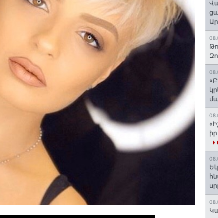
Վա
ցա
Ա
08.
Թո
Զ
08.
«Բ
կր
մա
08.
«Ի
իր
08.
Եկ
հն
ս
08.
️Կ