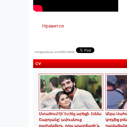
Нравится
info@asekose.am/095519696
CV
Մտածում էի՝ էս ինչ արեցի. Էմմա
Անյա Սահ
Շաբոյանը՝ ամուսնուց
կողմից բռն
բաժանվելու, դրա պատճառի և
դավաճանու