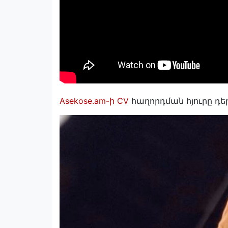
Asekose.am-ի CV
հաղորդման հյուրը դե