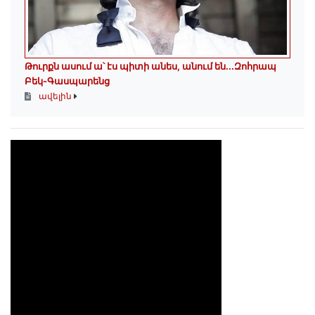
Թուրքն ասում ա՝ էս պիտի անես, անում են․․․Զոհրապ
Բեկ-Գասպարենց
ավելին