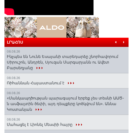
ԼՐԱՀՈՍ
08.08.26
Ինչպես են Նունե Եսայանի տարեդարձը շնորհավորում
Սիրուշոն, Անդրեն, Սյուզան Մարգարյանն ու Ավետ
Բարսեղյանը
08.08.26
Ռիհաննան Հայաստանում է
08.08.26
«Մանկապղծության պարագայում երբեք չես տեսնի ԱԱԾ-
ն ասֆալտին ծեփի, այդ դեպքերը կոծկվում են»․ Աննա
Կոստանյան
08.08.26
Մահացել է Լիոնել Մեսսիի հայրը