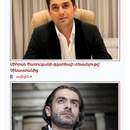
Միհրան Ծառուկյանի զվարճալի տեսանյութը՝
Չինաստանից
ավելին