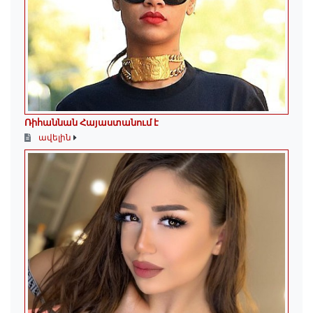
Ռիհաննան Հայաստանում է
ավելին