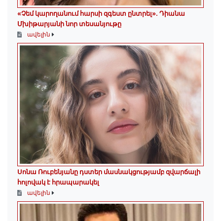
«Չեմ կարողանում հարսի զգեստ ընտրել». Դիանա
Մխիթարյանի նոր տեսանյութը
ավելին
Սոնա Ռուբենյանը դստեր մասնակցությամբ զվարճալի
հոլովակ է հրապարակել
ավելին