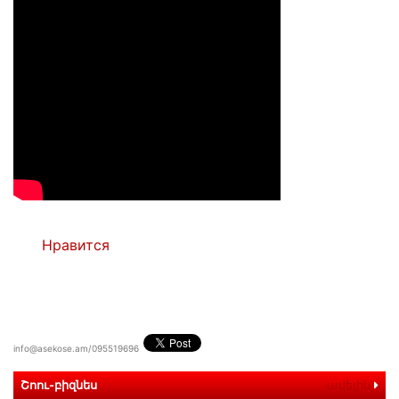
Нравится
info@asekose.am/095519696
Շոու-բիզնես
ավելին