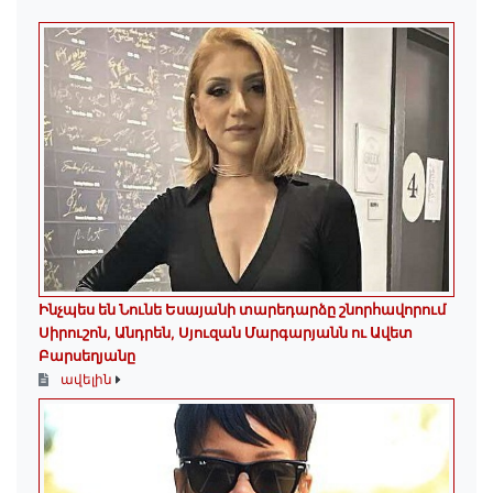
Ինչպես են Նունե Եսայանի տարեդարձը շնորհավորում
Սիրուշոն, Անդրեն, Սյուզան Մարգարյանն ու Ավետ
Բարսեղյանը
ավելին