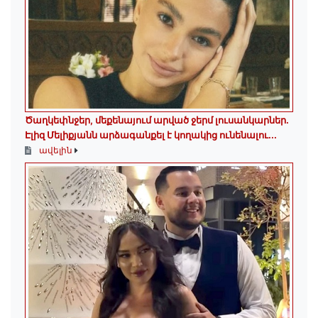
Ծաղկեփնջեր, մեքենայում արված ջերմ լուսանկարներ.
Էլիզ Մելիքյանն արձագանքել է կողակից ունենալու...
ավելին