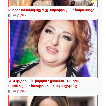
Անդրեի անակնկալը Էնջլ Մարտիրոսյանի հարսանիքին
ավելին
«- 4 կիլոգրամ». ինչպես է ընթանում Մարիա
Մաթևոսյանի հետվիրահատական շրջանը
ավելին