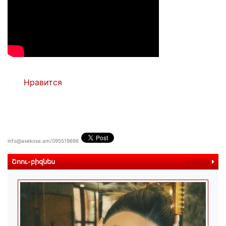
Нравится
info@asekose.am/095519696
Շոու-բիզնես
ավելին