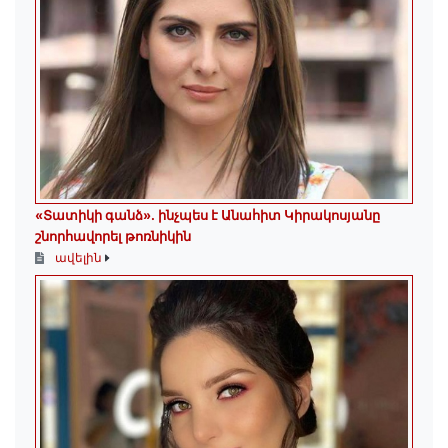
«Տատիկի գանձ». ինչպես է Անահիտ Կիրակոսյանը
շնորհավորել թոռնիկին
ավելին