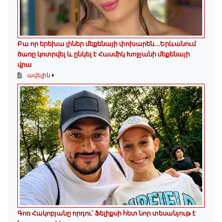
Բա որ երեխա լիներ մեքենայի փոխարեն...Երևանում
ծառը կոտրվել և ընկել է Հասմիկ Խոջյանի մեքենայի
վրա
ավելին
Գոռ Հակոբյանը որդու՝ Ֆելիքսի հետ նոր տեսանյութ է