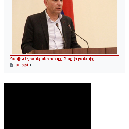
Դավիթ Իշխանյանի խոսքը Բաքվի բանտից
ավելին