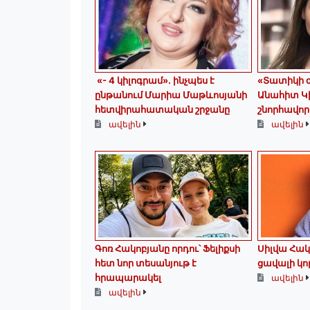
«- 4 կիլոգրամ». ինչպես է
«Տատիկի գ
ընթանում Մարիա Մաթևոսյանի
Անահիտ Կ
հետվիրահատական շրջանը
շնորհավոր
ավելին
ավելին
Գոռ Հակոբյանը որդու՝ Ֆելիքսի
Սիլվա Հակ
հետ նոր տեսանյութ է
ցավալի կո
հրապարակել
ավելին
ավելին