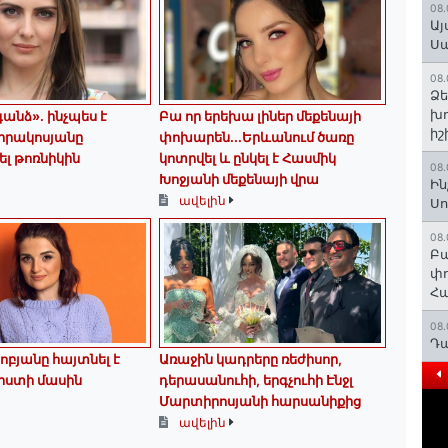
08.
Այ
Ս
08.
Ձե
խո
անձ». ինչպես է
Բա որ երեխա լիներ մեքենայի
իշ
իրակոսյանը
փոխարեն...Երևանում ծառը
ել թոռնիկին
կոտրվել և ընկել է Հասմիկ
08.
Խոջյանի մեքենայի վրա
Ին
ավելին
Սո
08.
Բա
փո
Հա
08.
Դա
ոբյանը հայտնել է
Առաջին կադրերը ռեժիսոր,
րստի մասին
դերասանուհի, երգչուհի Էնջլ
Մարտիրոսյանի հարսանիքից
ավելին