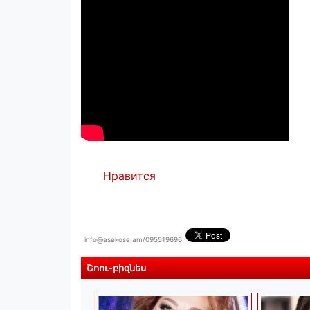
Нравится
info@asekose.am/095519696
Շոու-բիզնես