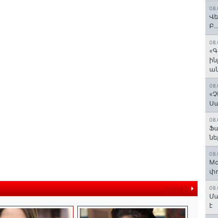
08.
Վե
Բ.
08.
«Գ
ի
ան
08.
«Չ
Ս
08.
Ֆ
նե
08.
Mo
փո
ավելին
08.
Մա
է