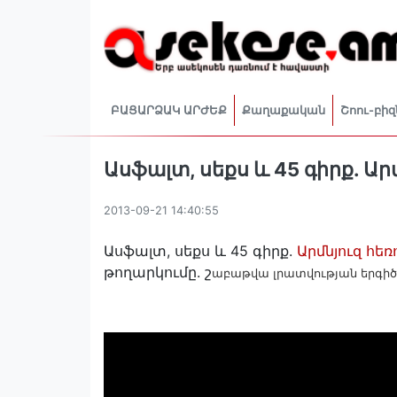
ԲԱՑԱՐՁԱԿ ԱՐԺԵՔ
Քաղաքական
Շոու-բիզ
Ասֆալտ, սեքս և 45 գիրք. Ա
2013-09-21 14:40:55
Ասֆալտ, սեքս և 45 գիրք.
Արմնյուզ հե
թողարկումը. շ
աբաթվա լրատվության երգի