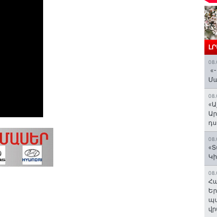
Լ
08.
«-
Մ
08.
«Ա
Ար
դս
08.
«Տ
Կի
08.
Հա
Եր
պա
վր