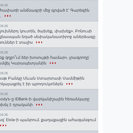
06.26
հափառի անձնագրի մեջ գրված է՝ Գարեգին
..
06.26
լուխներդ կուտեն, ծախեք, փախեք»․ Բոնուսի
նքնասպան եղած սեփականատիրոջ աներձագը
ուններ է տալիս
06.26
եք զղջո՞ւմ ձեր խոսույթի համար»․ լրագրողը՝
ամվել Կարապետյանին
06.26
ասթ Բանկը Սևան Ստարտափ Սամմիթին
րկայացրել է իր պրոդուկտներն
06.26
ody’s-ը IDBank-ի վարկանիշային հեռանկարը
խել է դրականի
06.26
զ՝ Elola-ի պանրում․ քաղաքացին ահազանգում