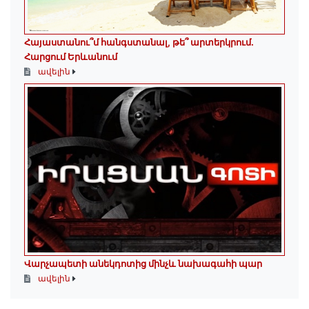
Հայաստանու՞մ հանգստանալ, թե՞ արտերկրում.
Հարցում Երևանում
ավելին
Վարչապետի անեկդոտից մինչև նախագահի պար
ավելին