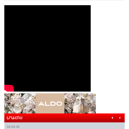
ԼՐԱՀՈՍ
08.06.26