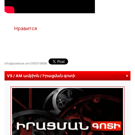
Нравится
info@asekose.am/095519696
VS / AM ամբիոն / Իրացման գոտի
ավելին