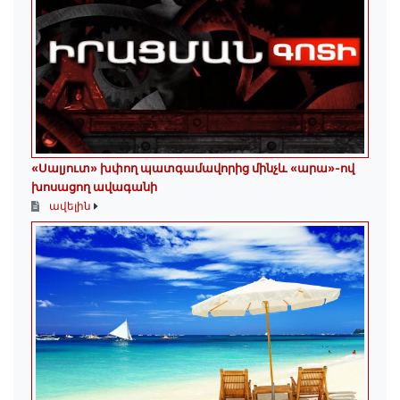
«Սալյուտ» խփող պատգամավորից մինչև «արա»-ով
խոսացող ավագանի
ավելին