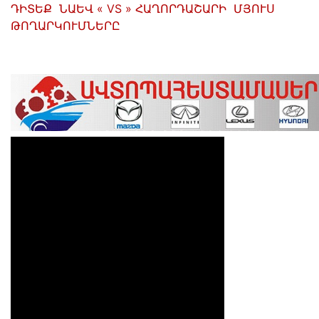
ԴԻՏԵՔ
ՆԱԵՎ
«
VS
»
ՀԱՂՈՐԴԱՇԱՐԻ
ՄՅՈՒՍ
ԹՈՂԱՐԿՈՒՄՆԵՐԸ