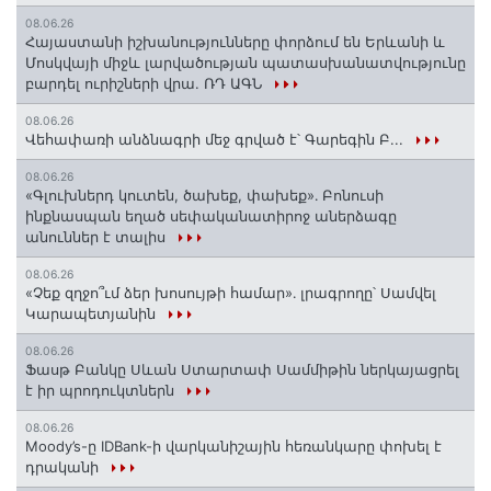
08.06.26
Հայաստանի իշխանությունները փորձում են Երևանի և
Մոսկվայի միջև լարվածության պատասխանատվությունը
բարդել ուրիշների վրա. ՌԴ ԱԳՆ
08.06.26
Վեհափառի անձնագրի մեջ գրված է՝ Գարեգին Բ...
08.06.26
«Գլուխներդ կուտեն, ծախեք, փախեք»․ Բոնուսի
ինքնասպան եղած սեփականատիրոջ աներձագը
անուններ է տալիս
08.06.26
«Չեք զղջո՞ւմ ձեր խոսույթի համար»․ լրագրողը՝ Սամվել
Կարապետյանին
08.06.26
Ֆասթ Բանկը Սևան Ստարտափ Սամմիթին ներկայացրել
է իր պրոդուկտներն
08.06.26
Moody’s-ը IDBank-ի վարկանիշային հեռանկարը փոխել է
դրականի