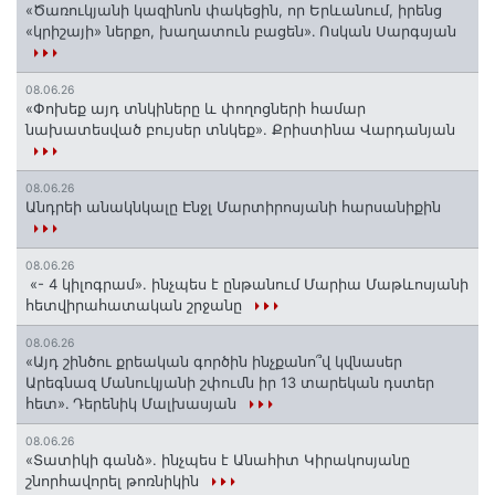
«Ծառուկյանի կազինոն փակեցին, որ Երևանում, իրենց
«կրիշայի» ներքո, խաղատուն բացեն»․ Ոսկան Սարգսյան
08.06.26
«Փոխեք այդ տնկիները և փողոցների համար
նախատեսված բույսեր տնկեք». Քրիստինա Վարդանյան
08.06.26
Անդրեի անակնկալը Էնջլ Մարտիրոսյանի հարսանիքին
08.06.26
«- 4 կիլոգրամ». ինչպես է ընթանում Մարիա Մաթևոսյանի
հետվիրահատական շրջանը
08.06.26
«Այդ շինծու քրեական գործին ինչքանո՞վ կվնասեր
Արեգնազ Մանուկյանի շփումն իր 13 տարեկան դստեր
հետ»․ Դերենիկ Մալխասյան
08.06.26
«Տատիկի գանձ». ինչպես է Անահիտ Կիրակոսյանը
շնորհավորել թոռնիկին