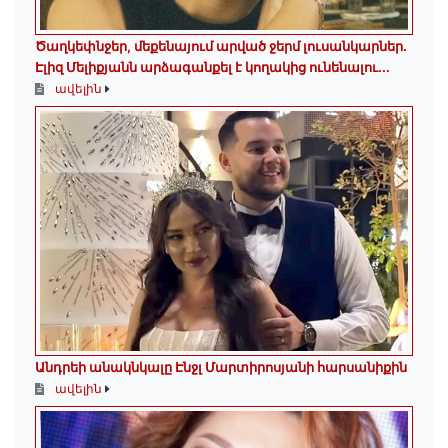
Ծաղկեփնջեր, մեքենայում արված ջերմ լուսանկարներ.
Էլիզ Մելիքյանն արձագանքել է կողակից ունենալու...
ավելին
Անդրեի անակնկալը Էնջլ Մարտիրոսյանի հարսանիքին
ավելին