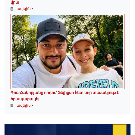
վրա
ավելին
Գոռ Հակոբյանը որդու՝ Ֆելիքսի հետ նոր տեսանյութ է
հրապարակել
ավելին