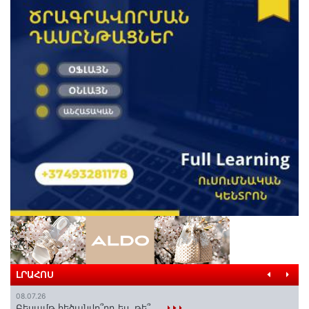
ԼՐԱՀՈՍ
08.07.26
Բեսամթ հեծանվո՞րդ ես, թե՞ ․․․