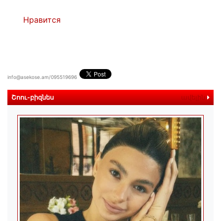
Нравится
info@asekose.am/095519696
Շոու-բիզնես
ավելին