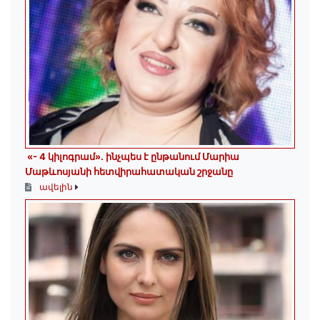
«- 4 կիլոգրամ». ինչպես է ընթանում Մարիա
Մաթևոսյանի հետվիրահատական շրջանը
ավելին