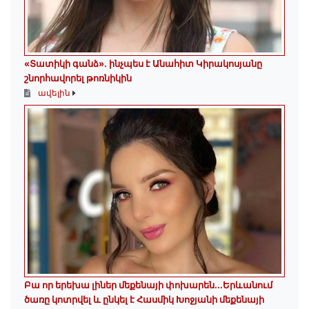
«Տատիկի գանձ». ինչպես է Անահիտ Կիրակոսյանը
շնորհավորել թոռնիկին
ավելին
Բա որ երեխա լիներ մեքենայի փոխարեն...Երևանում
ծառը կոտրվել և ընկել է Հասմիկ Խոջյանի մեքենայի