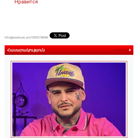
Нравится
info@asekose.am/095519696
Հասարակություն
ավելին