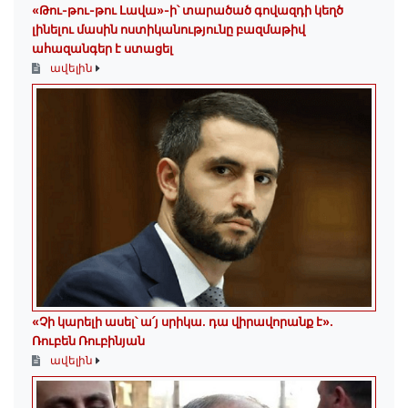
«Թու-թու-թու Լավա»-ի՝ տարածած գովազդի կեղծ
լինելու մասին ոստիկանությունը բազմաթիվ
ահազանգեր է ստացել
ավելին
«Չի կարելի ասել՝ ա՛յ սրիկա․ դա վիրավորանք է»․
Ռուբեն Ռուբինյան
ավելին