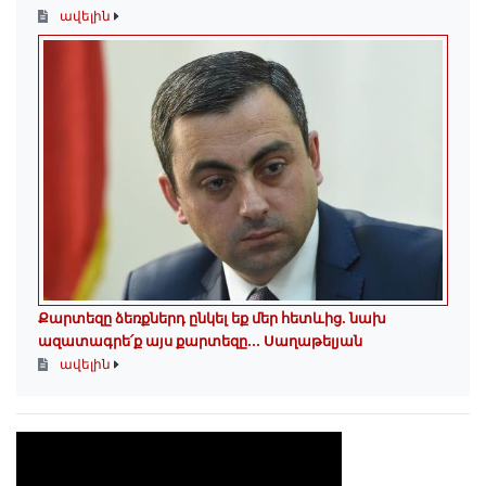
ավելին
Քարտեզը ձեռքներդ ընկել եք մեր հետևից․ նախ
ազատագրե՛ք այս քարտեզը․․․ Սաղաթելյան
ավելին