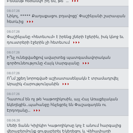
Բեսամթ հեծանվո՞րդ ես, թե՞ ․․․
08.07.26
Նիկոլ, ***** Քաղաքացու բղավոցը՝ Փաշինյանի շարասյան
հետևից
08.07.26
Փաշինյանը «հետեւում» է իրենց շների էջերին, իսկ կնոջ եւ
դուստրերի էջերին չի հետեւում
08.07.26
Ի՞նչ ունեցվածքով ավարտեց պատգամավորական
գործունեությունը Հայկ Սարգսյանը
08.07.26
Ո՞ւմ շքեղ նորոգված աշխատասենյակն է տրամադրվել
Արայիկ Հարությունյանին
08.07.26
Դատում են ոչ թե Կաթողիկոսին, այլ Հայ Առաքելական
եկեղեցին․․․պահանջը հնչեցրել են Փաշազադեն ու
Էրդողանը․․․
08.06.26
Մեծի Տանն Կիլիկիո Կաթողիկոսը կոչ է անում հարգալից
վերաբերմունք ցուցաբերել Եկեղեցու և Վեհափառի