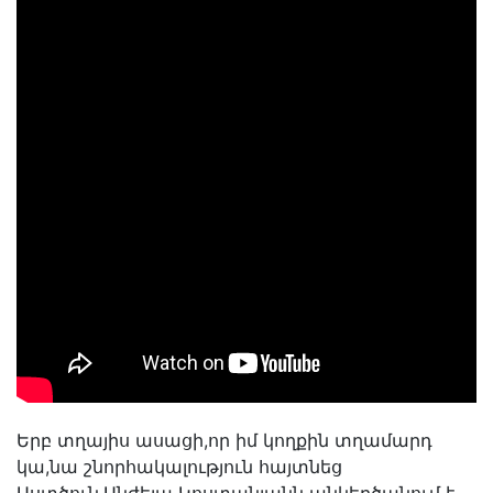
Երբ տղայիս ասացի,որ իմ կողքին տղամարդ
կա,նա շնորհակալություն հայտնեց