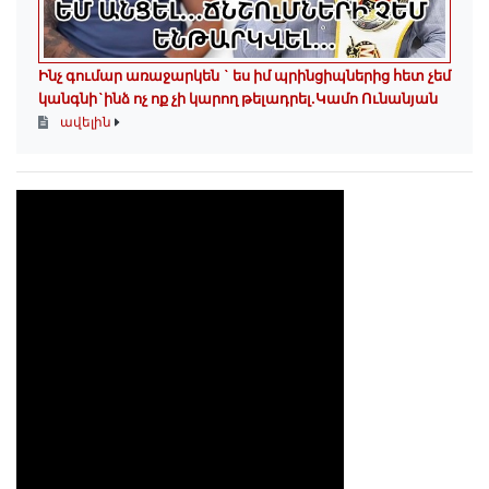
Ինչ գումար առաջարկեն ` ես իմ պրինցիպներից հետ չեմ
կանգնի`ինձ ոչ ոք չի կարող թելադրել.Կամո Ունանյան
ավելին