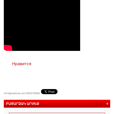
Нравится
info@asekose.am/095519696
ԲԱՑԱՐՁԱԿ ԱՐԺԵՔ
ավելին