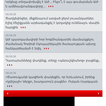
Կրկեսը տեղափոխվել է ԱԺ... Ինչո՞ւ է այս գումարման ԱԺ-
ն ամենավտանգավորը...
08.06.26
Ծաղկեփնջեր, մեքենայում արված ջերմ լուսանկարներ.
Էլիզ Մելիքյանն արձագանքել է կողակից ունենալու մասին
հարցին
08.06.26
ԱԺ պատգամավորի հոր հոգեհանգստին մասնակցելու
ժամանակ Գորիսի էկոպարեկային ծառայության պետը
հանկարծամահ է եղել
08.06.26
Դատարանները փակենք, տեղը «պերաշկիանոց» բացենք․․․
08.06.26
«Ծառուկյանի կազինոն փակեցին, որ Երևանում, իրենց
«կրիշայի» ներքո, խաղատուն բացեն»․ Ոսկան Սարգսյան