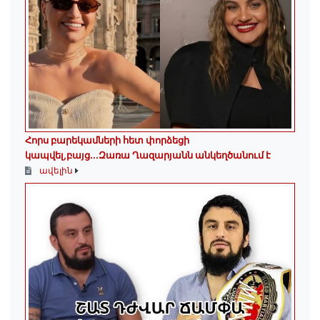
Հորս բարեկամների հետ փորձեցի
կապվել,բայց...Զառա Ղազարյանն անկեղծանում է
ավելին