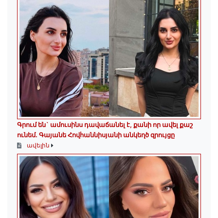
Գրում են` ամուսինս դավաճանել է, քանի որ ավել քաշ
ունեմ. Գայանե Հովհաննիսյանի անկեղծ զրույցը
ավելին