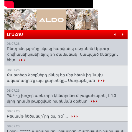
ԼՐԱՀՈՍ
08.07.26
Ընդդիմությունը սկսեց հարվածել սեղանին Արթուր
Հովհաննիսյանի ելույթի ժամանակ` կապված եկեղեցու
հետ
08.07.26
Քարտեզը ձեռքներդ ընկել եք մեր հետևից․ նախ
ազատագրե՛ք այս քարտեզը․․․ Սաղաթելյան
08.07.26
ՊԵԿ-ը խոշոր առևտրի կենտրոնում բացահայտել է 1,3
մլրդ դրամի թաքցված հարկման օբյեկտ
08.07.26
Բեսամթ հեծանվո՞րդ ես, թե՞ ․․․
08.07.26
Նիկոլ, ***** Քաղաքացու բղավոցը՝ Փաշինյանի շարասյան