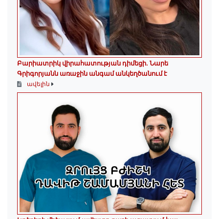
Բարիատրիկ վիրահատության դիմեցի. Նարե
Գրիգորյանն առաջին անգամ անկեղծանում է
ավելին