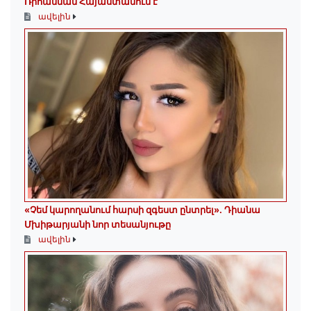
Ռիհաննան Հայաստանում է
ավելին
«Չեմ կարողանում հարսի զգեստ ընտրել». Դիանա
Մխիթարյանի նոր տեսանյութը
ավելին