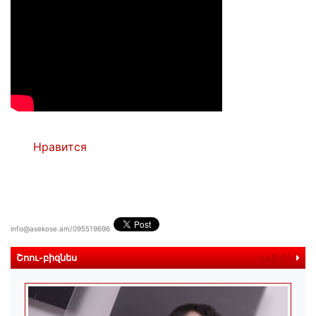
Нравится
info@asekose.am/095519696
Շոու-բիզնես
ավելին