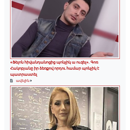
«Ֆելոն հիվանդանոցից պոնչիկ ա ուզել». Գոռ
Հակոբյանը իր ձեռքով որդու համար պոնչիկ է
պատրաստել
ավելին