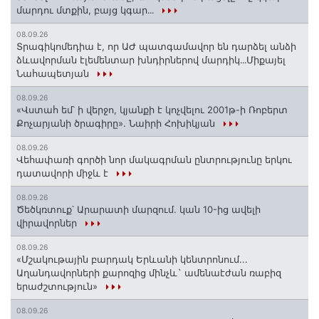
մարդու մտքին, բայց կգար․․․
08.09.26
Տրագիկոմեդիա է, որ ԱԺ պատգամավոր են դարձել անձի
ձևավորման էլեմենտար խնդիրներով մարդիկ․․․Միքայել
Նահապետյան
08.09.26
«Վստահ եմ՝ ի վերջո, կյանքի է կոչվելու 2001թ-ի Ռոբերտ
Քոչարյանի ծրագիրը». Նաիրի Հոխիկյան
08.09.26
Վեհափառի գործի նոր մակագրման ընտրությունը երկու
դատավորի միջև է
08.09.26
Ծեծկռտուք՝ Արարատի մարզում. կան 10-ից ավելի
վիրավորներ
08.09.26
«Մշակութային բարդակ Երևանի կենտրոնում...
Աղանդավորների քարոզից մինչև` ամենաէժան ռաբիզ
երաժշտություն»
08.09.26