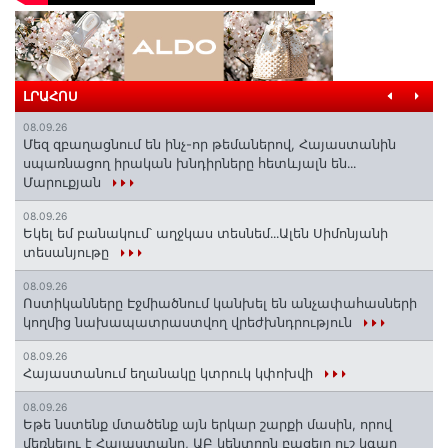
ԼՐԱՀՈՍ
08.09.26
Մեզ զբաղացնում են ինչ-որ թեմաներով, Հայաստանին
սպառնացող իրական խնդիրները հետևյալն են․․․
Մարուքյան
08.09.26
Եկել եմ բանակում՝ աղջկաս տեսնեմ․․․Ալեն Սիմոնյանի
տեսանյութը
08.09.26
Ոստիկանները Էջմիածնում կանխել են անչափահասների
կողմից նախապատրաստվող վրեժխնդրություն
08.09.26
Հայաստանում եղանակը կտրուկ կփոխվի
08.09.26
Եթե նստենք մտածենք այն երկար շարքի մասին, որով
մեռնելու է Հայաստանը, ԱԲ կենտրոն բացելը ուշ կգար