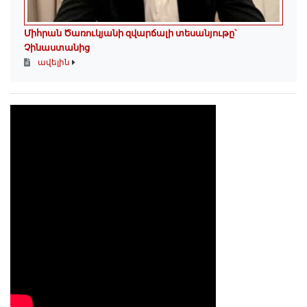
Միհրան Ծառուկյանի զվարճալի տեսանյութը՝
Չինաստանից
ավելին