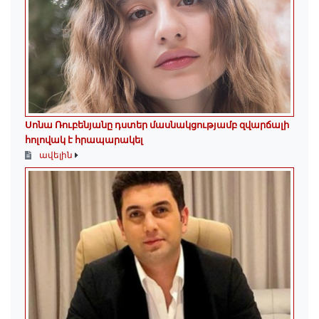
Սոնա Ռուբենյանը դստեր մասնակցությամբ զվարճալի
հոլովակ է հրապարակել
ավելին