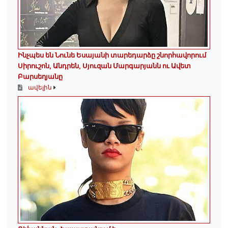
Ինչպես են Նունե Եսայանի տարեդարձը շնորհավորում
Սիրուշոն, Անդրեն, Սյուզան Մարգարյանն ու Ավետ
Բարսեղյանը
ավելին