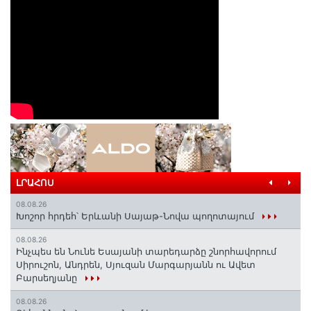
ԼՐԱՀՈՍ
08.08.26
Խոշոր հրդեհ՝ Երևանի Սայաթ-Նովա պողոտայում
08.08.26
Ինչպես են Նունե Եսայանի տարեդարձը շնորհավորում
Սիրուշոն, Անդրեն, Սյուզան Մարգարյանն ու Ավետ
Բարսեղյանը
08.08.26