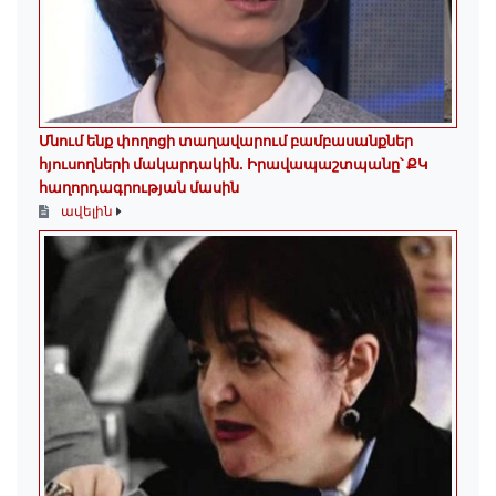
Մնում ենք փողոցի տաղավարում բամբասանքներ
հյուսողների մակարդակին․ Իրավապաշտպանը՝ ՔԿ
հաղորդագրության մասին
ավելին