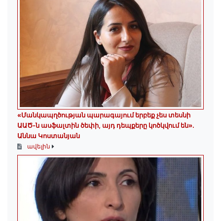
«Մանկապղծության պարագայում երբեք չես տեսնի
ԱԱԾ-ն ասֆալտին ծեփի, այդ դեպքերը կոծկվում են»․
Աննա Կոստանյան
ավելին