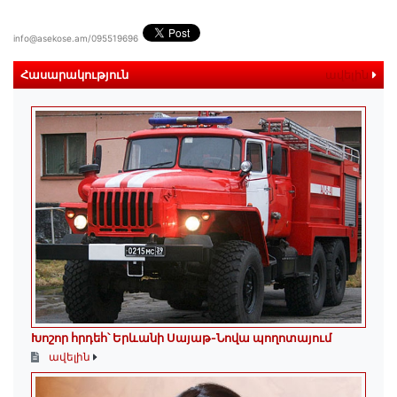
info@asekose.am/095519696
Հասարակություն
ավելին
Խոշոր հրդեհ՝ Երևանի Սայաթ-Նովա պողոտայում
ավելին