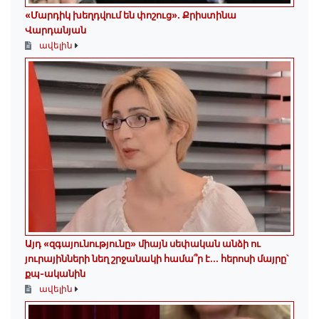
«Մարդիկ խեղդվում են փոշուց»․ Քրիստինա
Վարդանյան
ավելին
Այդ «զգայունությունը» միայն սեփական անձի ու
յուրայինների նեղ շրջանակի համա՞ր է․․․ հերոսի մայրը՝
քպ-ականին
ավելին