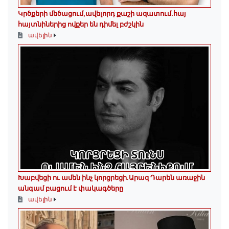
Կրծքերի մեծացում,ավելորդ քաշի ազատում.հայ
հայտնիներից ովքեր են դիմել բժշկին
ավելին
Խաբվեցի ու ամեն ինչ կորցրեցի.Արազ Դարեն առաջին
անգամ բացում է փակագծերը
ավելին