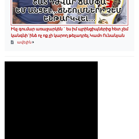
Ինչ գումար առաջարկեն ` ես իմ պրինցիպներից հետ չեմ
կանգնի`ինձ ոչ ոք չի կարող թելադրել.Կամո Ունանյան
ավելին