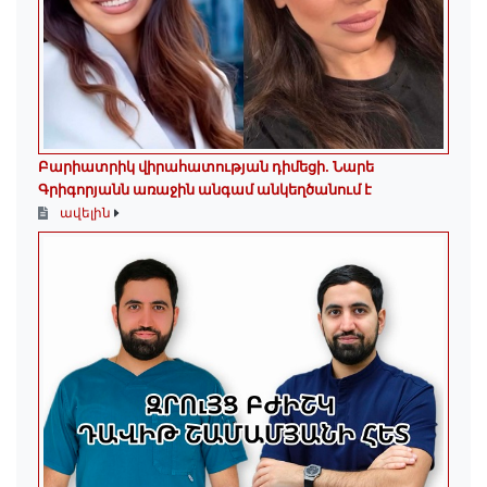
Բարիատրիկ վիրահատության դիմեցի. Նարե
Գրիգորյանն առաջին անգամ անկեղծանում է
ավելին