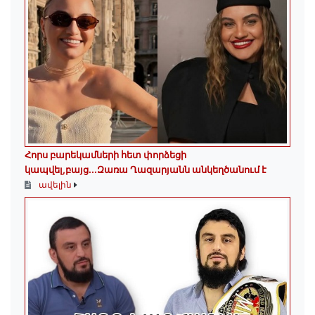
Հորս բարեկամների հետ փորձեցի
կապվել,բայց...Զառա Ղազարյանն անկեղծանում է
ավելին