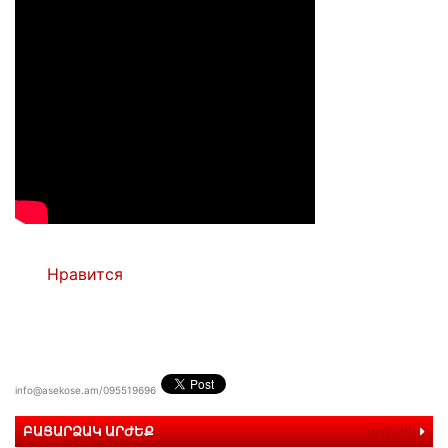
Нравится
info@asekose.am/095519696
ԲԱՑԱՐՁԱԿ ԱՐԺԵՔ
ավելին