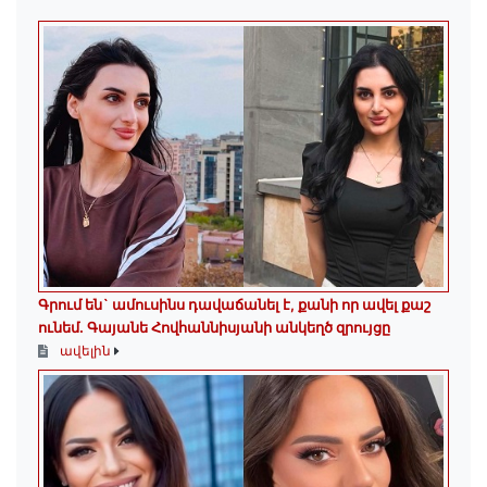
Գրում են` ամուսինս դավաճանել է, քանի որ ավել քաշ
ունեմ. Գայանե Հովհաննիսյանի անկեղծ զրույցը
ավելին