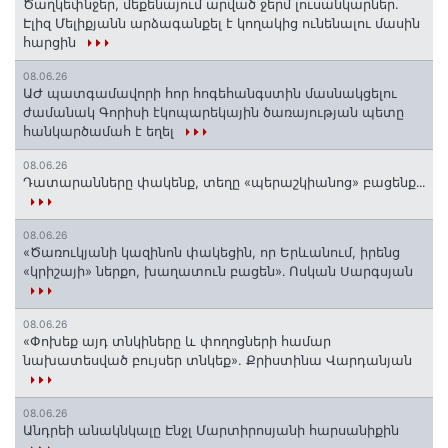
Ծաղկեփնջեր, մեքենայում արված ջերմ լուսանկարներ.
Էլիզ Մելիքյանն արձագանքել է կողակից ունենալու մասին
հարցին
08.06.26
ԱԺ պատգամավորի հոր հոգեհանգստին մասնակցելու
ժամանակ Գորիսի էկոպարեկային ծառայության պետը
հանկարծամահ է եղել
08.06.26
Դատարանները փակենք, տեղը «պերաշկիանոց» բացենք․․․
08.06.26
«Ծառուկյանի կազինոն փակեցին, որ Երևանում, իրենց
«կրիշայի» ներքո, խաղատուն բացեն»․ Ոսկան Սարգսյան
08.06.26
«Փոխեք այդ տնկիները և փողոցների համար
նախատեսված բույսեր տնկեք». Քրիստինա Վարդանյան
08.06.26
Անդրեի անակնկալը Էնջլ Մարտիրոսյանի հարսանիքին