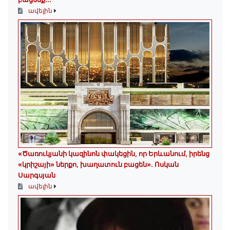
ավելին
«Ծառուկյանի կազինոն փակեցին, որ Երևանում, իրենց
«կրիշայի» ներքո, խաղատուն բացեն»․ Ոսկան
Սարգսյան
ավելին