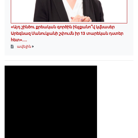
«Այդ շինծու քրեական գործին ինչքանո՞վ կվնասեր
Արեգնազ Մանուկյանի շփումն իր 13 տարեկան դստեր
հետ»․...
ավելին