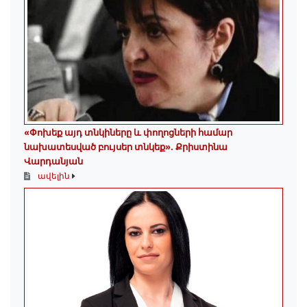
«Փոխեք այդ տնկիները և փողոցների համար
նախատեսված բույսեր տնկեք». Քրիստինա
Վարդանյան
ավելին