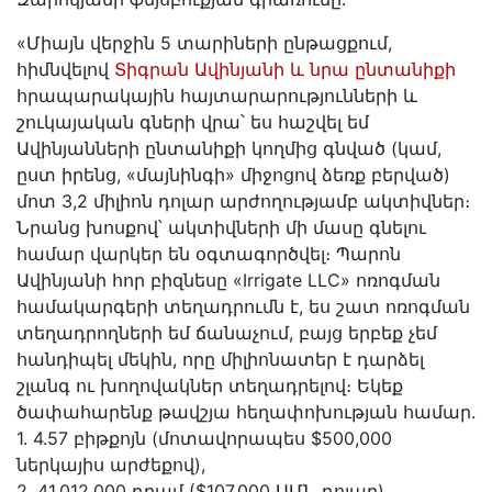
«Միայն վերջին 5 տարիների ընթացքում,
հիմնվելով
Տիգրան Ավինյանի և նրա ընտանիքի
հրապարակային հայտարարությունների և
շուկայական գների վրա՝ ես հաշվել եմ
Ավինյանների ընտանիքի կողմից գնված (կամ,
ըստ իրենց, «մայնինգի» միջոցով ձեռք բերված)
մոտ 3,2 միլիոն դոլար արժողությամբ ակտիվներ։
Նրանց խոսքով՝ ակտիվների մի մասը գնելու
համար վարկեր են օգտագործվել։ Պարոն
Ավինյանի հոր բիզնեսը «Irrigate LLC» ոռոգման
համակարգերի տեղադրումն է, ես շատ ոռոգման
տեղադրողների եմ ճանաչում, բայց երբեք չեմ
հանդիպել մեկին, որը միլիոնատեր է դարձել
շլանգ ու խողովակներ տեղադրելով։ Եկեք
ծափահարենք թավշյա հեղափոխության համար.
1. 4.57 բիթքոյն (մոտավորապես $500,000
ներկայիս արժեքով),
2. 41,012,000 դրամ ($107,000 ԱՄՆ դոլար)