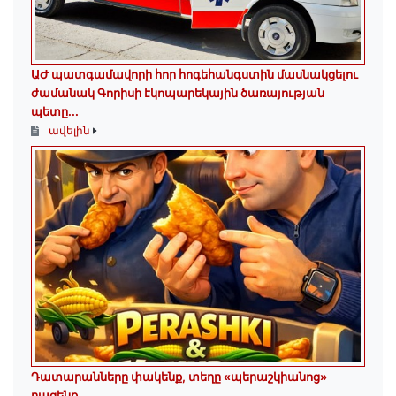
ԱԺ պատգամավորի հոր հոգեհանգստին մասնակցելու
ժամանակ Գորիսի էկոպարեկային ծառայության
պետը...
ավելին
Դատարանները փակենք, տեղը «պերաշկիանոց»
բացենք․․․