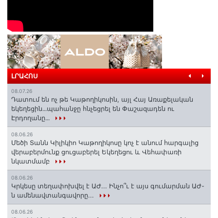
ԼՐԱՀՈՍ
08.07.26
Դատում են ոչ թե Կաթողիկոսին, այլ Հայ Առաքելական
եկեղեցին․․․պահանջը հնչեցրել են Փաշազադեն ու
Էրդողանը․․․
08.06.26
Մեծի Տանն Կիլիկիո Կաթողիկոսը կոչ է անում հարգալից
վերաբերմունք ցուցաբերել Եկեղեցու և Վեհափառի
նկատմամբ
08.06.26
Կրկեսը տեղափոխվել է ԱԺ... Ինչո՞ւ է այս գումարման ԱԺ-
ն ամենավտանգավորը...
08.06.26