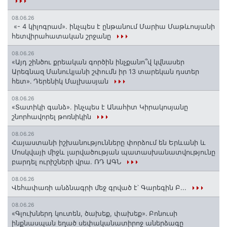
08.06.26
«- 4 կիլոգրամ». ինչպես է ընթանում Մարիա Մաթևոսյանի
հետվիրահատական շրջանը
08.06.26
«Այդ շինծու քրեական գործին ինչքանո՞վ կվնասեր
Արեգնազ Մանուկյանի շփումն իր 13 տարեկան դստեր
հետ»․ Դերենիկ Մալխասյան
08.06.26
«Տատիկի գանձ». ինչպես է Անահիտ Կիրակոսյանը
շնորհավորել թոռնիկին
08.06.26
Հայաստանի իշխանությունները փորձում են Երևանի և
Մոսկվայի միջև լարվածության պատասխանատվությունը
բարդել ուրիշների վրա. ՌԴ ԱԳՆ
08.06.26
Վեհափառի անձնագրի մեջ գրված է՝ Գարեգին Բ...
08.06.26
«Գլուխներդ կուտեն, ծախեք, փախեք»․ Բոնուսի
ինքնասպան եղած սեփականատիրոջ աներձագը