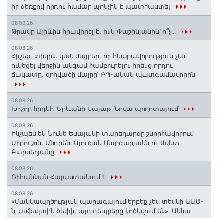
իր ձեռքով որդու համար պոնչիկ է պատրաստել
08.09.26
Թրամը Ալիևին հրավիրել է, իսկ Փաշինյանին՝ ո՞չ․․․
08.08.26
Հիշեք, տիկին․ կան մայրեր, որ հնարավորություն չեն
ունեցել վերջին անգամ համբուրելու իրենց որդու
ճակատը. զոհվածի մայրը՝ ՔՊ-ական պատգամավորին
08.08.26
Խոշոր հրդեհ՝ Երևանի Սայաթ-Նովա պողոտայում
08.08.26
Ինչպես են Նունե Եսայանի տարեդարձը շնորհավորում
Սիրուշոն, Անդրեն, Սյուզան Մարգարյանն ու Ավետ
Բարսեղյանը
08.08.26
Ռիհաննան Հայաստանում է
08.08.26
«Մանկապղծության պարագայում երբեք չես տեսնի ԱԱԾ-
ն ասֆալտին ծեփի, այդ դեպքերը կոծկվում են»․ Աննա