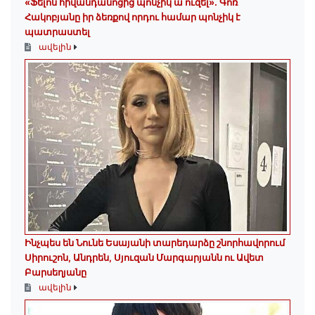
«Ֆելոն հիվանդանոցից պոնչիկ ա ուզել». Գոռ
Հակոբյանը իր ձեռքով որդու համար պոնչիկ է
պատրաստել
ավելին
Ինչպես են Նունե Եսայանի տարեդարձը շնորհավորում
Սիրուշոն, Անդրեն, Սյուզան Մարգարյանն ու Ավետ
Բարսեղյանը
ավելին