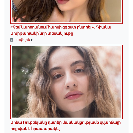
«Չեմ կարողանում հարսի զգեստ ընտրել». Դիանա
Մխիթարյանի նոր տեսանյութը
ավելին
Սոնա Ռուբենյանը դստեր մասնակցությամբ զվարճալի
հոլովակ է հրապարակել