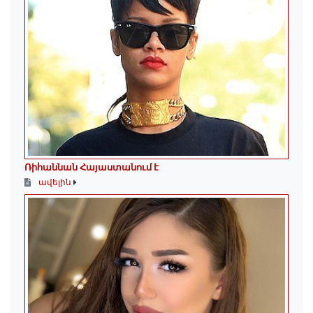
Ռիհաննան Հայաստանում է
ավելին