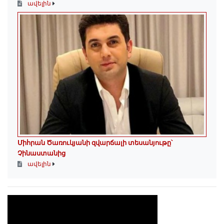
ավելին
Միհրան Ծառուկյանի զվարճալի տեսանյութը՝
Չինաստանից
ավելին