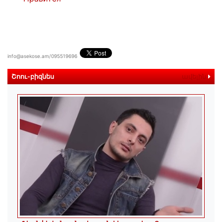
info@asekose.am/095519696
Շոու-բիզնես
ավելին