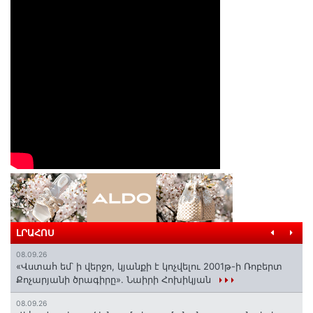
ԼՐԱՀՈՍ
08.09.26
«Վստահ եմ՝ ի վերջո, կյանքի է կոչվելու 2001թ-ի Ռոբերտ
Քոչարյանի ծրագիրը». Նաիրի Հոխիկյան
08.09.26