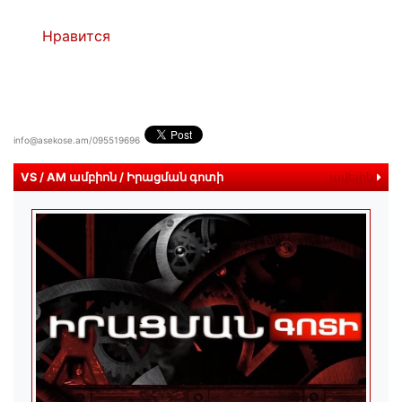
Нравится
info@asekose.am/095519696
VS / AM ամբիոն / Իրացման գոտի
ավելին