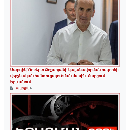
Մարդիկ՝ Ռոբերտ Քոչարյանի կալանավորման ու գործի
վերջնական հանգուցալուծման մասին. Հարցում
Երևանում
ավելին