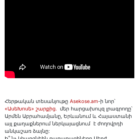
Հերթական տեսանյութը
Asekose.am
-ի նոր՝
«ԱսեԽոսե» շարքից.
մեր հարցախույզ լրագրողը՝
Արմեն Աբրահամյանը, Երևանում և Հայաստանի
այլ քաղաքներում ներկայացնում է ժողովրդի
անկաշառ ձայնը:
Ի՞ նչ կհարցնեին քաղաքացիները Սերժ