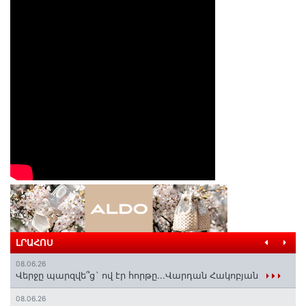
ԼՐԱՀՈՍ
08.06.26
Վերջը պարզվե՞ց` ով էր հորթը...Վարդան Հակոբյան
08.06.26