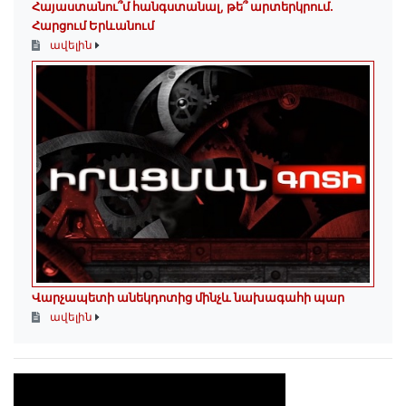
Հայաստանու՞մ հանգստանալ, թե՞ արտերկրում.
Հարցում Երևանում
ավելին
Վարչապետի անեկդոտից մինչև նախագահի պար
ավելին