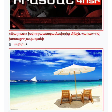
«Սալյուտ» խփող պատգամավորից մինչև «արա»-ով
խոսացող ավագանի
ավելին