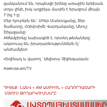
ցանկանում են, որպեսզի իրենց առաջին երեխան
տղա լինի, իսկ աղջիկա մասին է երազում միայն
7-ից 1-ը:
Մեր հյուրերն են` Մհեր Մանուկյանը, Տեր
Տաճատը, Հռիփսիմե Վարդանյանը, Անուշ
Շիլաջյանը:
AMԱմբիոնը նախագիծ է, որտեղ թեմաները
ակտուալ են, իրադարձություններն էլ`
անժամկետ:
Հեղինակ և վարող` Աելիտա Չիլինգարյան:
Asekose.am/TV
ԴԻՏԵՔ ՆԱԵՎ « AM ԱՄԲԻՈՆ » ՀԱՂՈՐԴԱՇԱՐԻ
ՄՅՈՒՍ ԹՈՂԱՐԿՈՒՄՆԵՐԸ