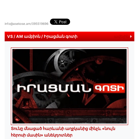
info@asekose.am/095519696
VS / AM ամբիոն / Իրացման գոտի
ավելին
Տունը մնացած հարևանի աղջկանից մինչև «նույն
հերոսի մասին» անեկդոտներ