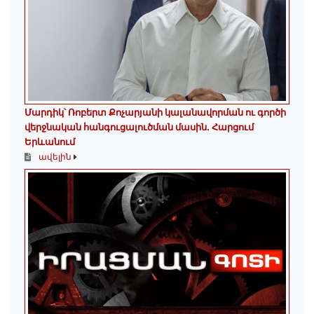
Մարդիկ՝ Ռոբերտ Քոչարյանի կալանավորման ու գործի
վերջնական հանգուցալուծման մասին. Հարցում
Երևանում
ավելին