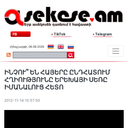
FB
TikTok
Telegram
Հինգշաբթի, 06.08.2026
ԻՆՉՈՒ՞ ԵՆ ՀԱՅԵՐԸ ԸՆԴՀԱՏՈՒՄ
ՀՂԻՈՒԹՅՈՒՆԸ ԵՐԵԽԱՅԻ ՍԵՌԸ
ԻՄԱՆԱԼՈՒՑ ՀԵՏՈ
2012-11-14 15:57:50