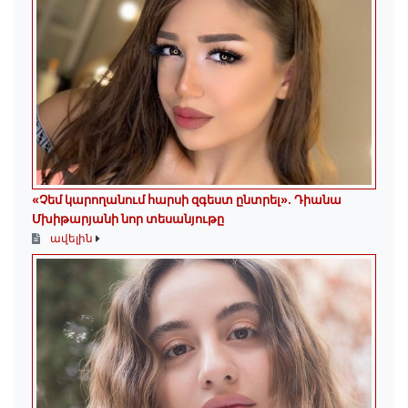
«Չեմ կարողանում հարսի զգեստ ընտրել». Դիանա
Մխիթարյանի նոր տեսանյութը
ավելին