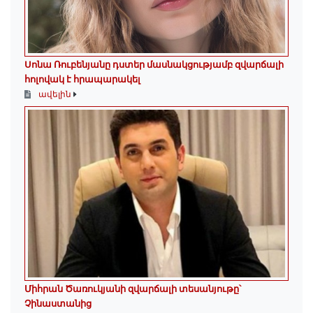
Սոնա Ռուբենյանը դստեր մասնակցությամբ զվարճալի
հոլովակ է հրապարակել
ավելին
Միհրան Ծառուկյանի զվարճալի տեսանյութը՝
Չինաստանից