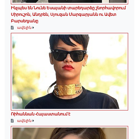
Ինչպես են Նունե Եսայանի տարեդարձը շնորհավորում
Սիրուշոն, Անդրեն, Սյուզան Մարգարյանն ու Ավետ
Բարսեղյանը
ավելին
Ռիհաննան Հայաստանում է
ավելին