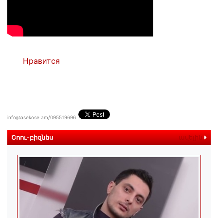
Нравится
info@asekose.am/095519696
Շոու-բիզնես
ավելին