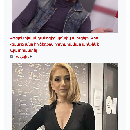
«Ֆելոն հիվանդանոցից պոնչիկ ա ուզել». Գոռ
Հակոբյանը իր ձեռքով որդու համար պոնչիկ է
պատրաստել
ավելին