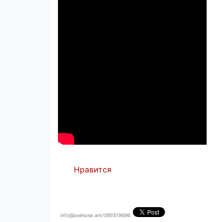
Нравится
info@asekose.am/095519696