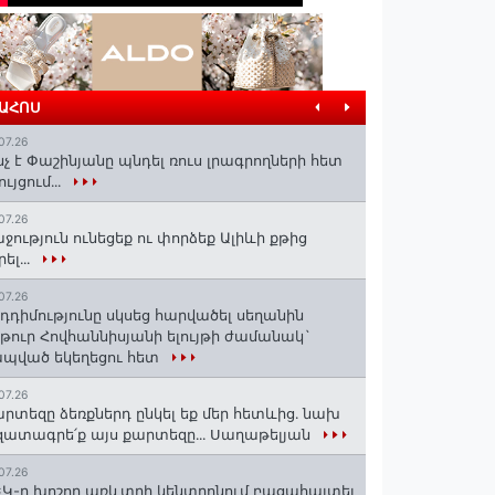
ՐԱՀՈՍ
07.26
նչ է Փաշինյանը պնդել ռուս լրագրողների հետ
ույցում․․․
07.26
ջություն ունեցեք ու փորձեք Ալիևի քթից
րել․․․
07.26
դդիմությունը սկսեց հարվածել սեղանին
թուր Հովհաննիսյանի ելույթի ժամանակ`
պված եկեղեցու հետ
07.26
րտեզը ձեռքներդ ընկել եք մեր հետևից․ նախ
ատագրե՛ք այս քարտեզը․․․ Սաղաթելյան
07.26
Կ-ը խոշոր առևտրի կենտրոնում բացահայտել