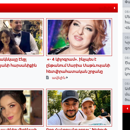
Փա
ավելին
08.
Մե
հա
Վ
08.
Կր
գո
08.
ակնկալը Էնջլ
«- 4 կիլոգրամ». ինչպես է
Ծա
յանի հարսանիքին
ընթանում Մարիա Մաթևոսյանի
լո
հետվիրահատական շրջանը
կո
ավելին
08.
ԱԺ
մա
ծա
խա լիներ մեքենայի
Գոռ Հակոբյանը որդու՝ Ֆելիքսի