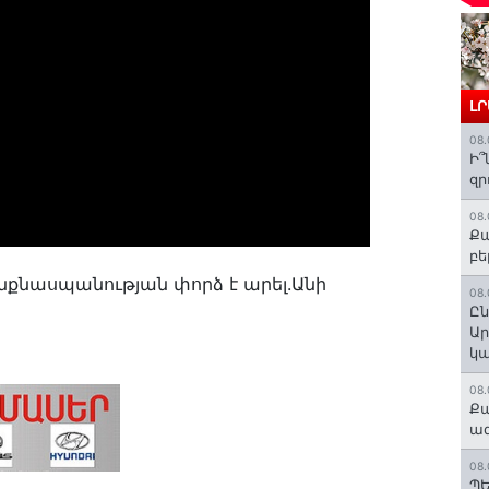
Լ
08.
Ի՞
զր
08.
Քա
բե
ինքնասպանության փորձ է արել.Անի
08.
Ըն
Ար
կա
08.
Քա
ազ
08.
ՊԵ