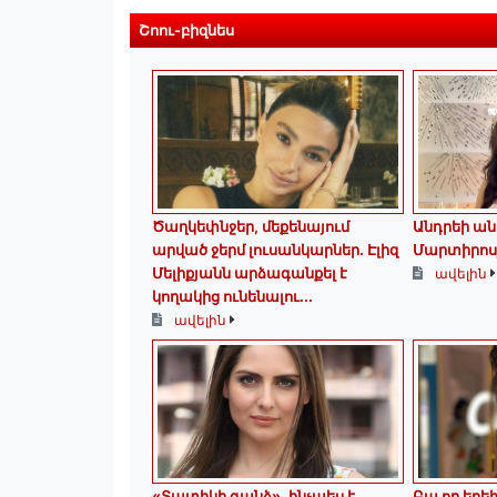
Շոու-բիզնես
Ծաղկեփնջեր, մեքենայում
Անդրեի ան
արված ջերմ լուսանկարներ. Էլիզ
Մարտիրոս
Մելիքյանն արձագանքել է
ավելին
կողակից ունենալու...
ավելին
«Տատիկի գանձ». ինչպես է
Բա որ երե