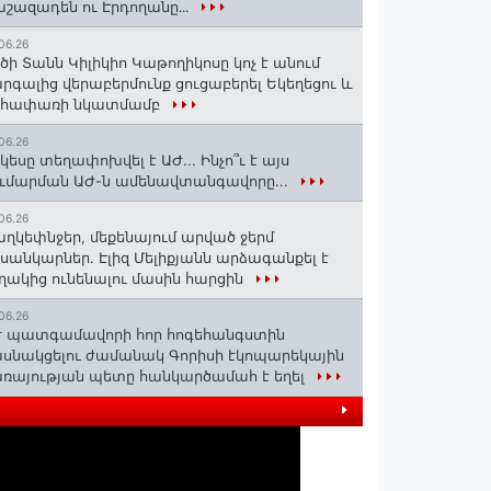
շազադեն ու Էրդողանը․․․
06.26
ծի Տանն Կիլիկիո Կաթողիկոսը կոչ է անում
րգալից վերաբերմունք ցուցաբերել Եկեղեցու և
եհափառի նկատմամբ
06.26
կեսը տեղափոխվել է ԱԺ... Ինչո՞ւ է այս
ւմարման ԱԺ-ն ամենավտանգավորը...
06.26
ղկեփնջեր, մեքենայում արված ջերմ
ւսանկարներ. Էլիզ Մելիքյանն արձագանքել է
ղակից ունենալու մասին հարցին
06.26
 պատգամավորի հոր հոգեհանգստին
սնակցելու ժամանակ Գորիսի էկոպարեկային
ռայության պետը հանկարծամահ է եղել