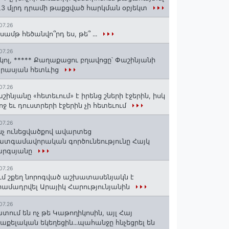
1,3 մլրդ դրամի թաքցված հարկման օբյեկտ
07.26
սամթ հեծանվո՞րդ ես, թե՞ ․․․
07.26
կոլ, ***** Քաղաքացու բղավոցը՝ Փաշինյանի
արասյան հետևից
07.26
շինյանը «հետեւում» է իրենց շների էջերին, իսկ
ոջ եւ դուստրերի էջերին չի հետեւում
07.26
նչ ունեցվածքով ավարտեց
տգամավորական գործունեությունը Հայկ
արգսյանը
07.26
ւմ շքեղ նորոգված աշխատասենյակն է
ամադրվել Արայիկ Հարությունյանին
07.26
տում են ոչ թե Կաթողիկոսին, այլ Հայ
աքելական եկեղեցին․․․պահանջը հնչեցրել են