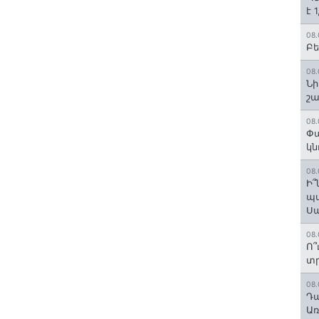
է 
08.
Բե
08.
Նի
շ
08.
Փա
կն
08.
Ի՞
պա
Ս
08.
Ո՞
տր
08.
Դա
Առ