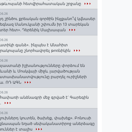
աթևոսյանի հետվիրահատական շրջանը
06.26
յդ շինծու քրեական գործին ինչքանո՞վ կվնասեր
եգնազ Մանուկյանի շփումն իր 13 տարեկան
տեր հետ»․ Դերենիկ Մալխասյան
06.26
ատիկի գանձ». ինչպես է Անահիտ
րակոսյանը շնորհավորել թոռնիկին
06.26
յաստանի իշխանությունները փորձում են
ևանի և Մոսկվայի միջև լարվածության
տասխանատվությունը բարդել ուրիշների
ա. ՌԴ ԱԳՆ
06.26
հափառի անձնագրի մեջ գրված է՝ Գարեգին
..
06.26
լուխներդ կուտեն, ծախեք, փախեք»․ Բոնուսի
նքնասպան եղած սեփականատիրոջ աներձագը
ուններ է տալիս