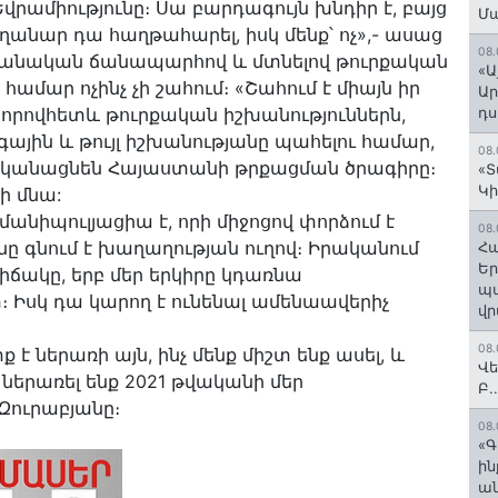
վրամիությունը։ Սա բարդագույն խնդիր է, բայց
Մ
ողանար դա հաղթահարել, իսկ մենք՝ ոչ»,- ասաց
08.
թուրանական ճանապարհով և մտնելով թուրքական
«Ա
ամար ոչինչ չի շահում։ «Շահում է միայն իր
Ար
որովհետև թուրքական իշխանություններն,
դս
ային և թույլ իշխանությանը պահելու համար,
08.
ականացնեն Հայաստանի թրքացման ծրագիրը։
«Տ
Կի
ի մնա:
ծ մանիպուլյացիա է, որի միջոցով փորձում է
08.
նը գնում է խաղաղության ուղով։ Իրականում
Հա
Եր
իճակը, երբ մեր երկիրը կդառնա
պա
 Իսկ դա կարող է ունենալ ամենաավերիչ
վր
08.
 ներառի այն, ինչ մենք միշտ ենք ասել, և
Վե
երառել ենք 2021 թվականի մեր
Բ.
Զուրաբյանը։
08.
«Գ
ի
ան