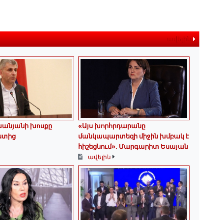
ավելին
խանյանի խոսքը
«Այս խորհրդարանը
նտից
մանկապարտեզի միջին խմբակ է
հիշեցնում»․ Մարգարիտ Եսայան
ավելին