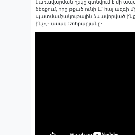
կառավարման ղեկը գտնվում է մի ապա
ձեռքում, որը թքած ունի և՛ հայ ազգի 
պատմամշակութային ձևավորված ինք
ինչ»,- ասաց Զոհրաբյանը։