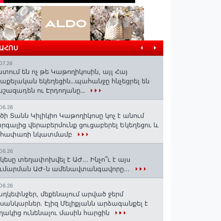
ՐԱՀՈՍ
07.26
տում են ոչ թե Կաթողիկոսին, այլ Հայ
աքելական եկեղեցին․․․պահանջը հնչեցրել են
շազադեն ու Էրդողանը․․․
06.26
ծի Տանն Կիլիկիո Կաթողիկոսը կոչ է անում
րգալից վերաբերմունք ցուցաբերել Եկեղեցու և
եհափառի նկատմամբ
06.26
կեսը տեղափոխվել է ԱԺ... Ինչո՞ւ է այս
ւմարման ԱԺ-ն ամենավտանգավորը...
06.26
ղկեփնջեր, մեքենայում արված ջերմ
ւսանկարներ. Էլիզ Մելիքյանն արձագանքել է
ղակից ունենալու մասին հարցին