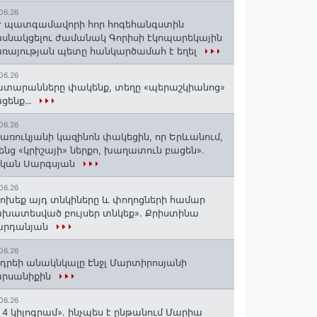
06.26
 պատգամավորի հոր հոգեհանգստին
սնակցելու ժամանակ Գորիսի էկոպարեկային
ռայության պետը հանկարծամահ է եղել
06.26
տարանները փակենք, տեղը «պերաշկիանոց»
ցենք․․․
06.26
առուկյանի կազինոն փակեցին, որ Երևանում,
ենց «կրիշայի» ներքո, խաղատուն բացեն»․
սկան Սարգսյան
06.26
ոխեք այդ տնկիները և փողոցների համար
խատեսված բույսեր տնկեք». Քրիստինա
արդանյան
06.26
դրեի անակնկալը Էնջլ Մարտիրոսյանի
արսանիքին
06.26
 4 կիլոգրամ». ինչպես է ընթանում Մարիա