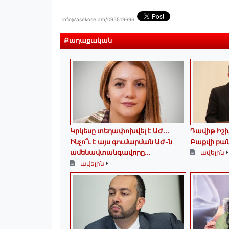
info@asekose.am/095519696
Քաղաքական
Կրկեսը տեղափոխվել է ԱԺ...
Դավիթ Իշ
Ինչո՞ւ է այս գումարման ԱԺ-ն
Բաքվի բա
ամենավտանգավորը...
ավելին
ավելին