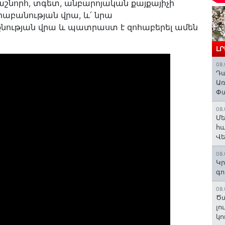
շնորհ, տգետ, անբարոյական քայքայիչի
միաբանության վրա, և՛ նրա
նության վրա և պատրաստ է զոհաբերել ամեն
Լ
08.
Դա
Առ
Փա
08.
Մե
հա
Վ
08.
Կր
գո
08.
Ծա
լո
կո