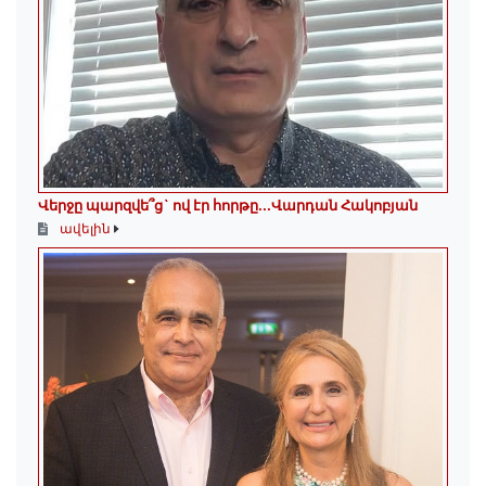
Վերջը պարզվե՞ց` ով էր հորթը...Վարդան Հակոբյան
ավելին