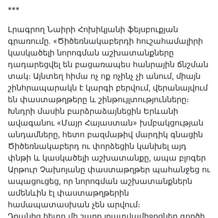
***
Լրագրող Նաիրի Հոխիկյանի ֆեյսբուքյան
գրառումը․ «Ծիծեռնակաբերդի հուշահամալիրի
կասկածելի նորոգման աշխատանքները
դադարեցվել են բացառապես հանրային ճնշման
տակ։ Այնտեղ հիմա ոչ ոք ոչինչ չի անում, միայն
շինհրապարակն է կարգի բերվում, վերանայվում
են փաստաթղթերը և շինթույլտությունները։
Խնդրի մասին բարձրաձայնեցին Երևանի
ավագանու «Մայր Հայաստան» խմբակցության
անդամները, հետո բազմաթիվ մարդիկ գնացին
Ծիծեռնակաբերդ ու փորձեցին կանխել այդ
փնթի և կասկածելի աշխատանքը, ապա բլոգեր
Արթուր Չախոյանը փաստաթղթեր պահանջեց ու
ապացուցեց, որ նորոգման աշխատանքներն
ամենևին էլ փաստաթղթերին
համապատասխան չեն արվում։
Դրանից հետո մի շարք լրատվամիջոցներ գործի