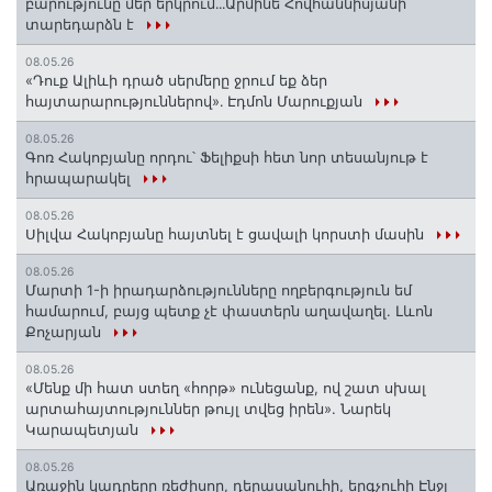
բարությունը մեր երկրում․․․Արմինե Հովհաննիսյանի
տարեդարձն է
08.05.26
«Դուք Ալիևի դրած սերմերը ջրում եք ձեր
հայտարարություններով»․ Էդմոն Մարուքյան
08.05.26
Գոռ Հակոբյանը որդու՝ Ֆելիքսի հետ նոր տեսանյութ է
հրապարակել
08.05.26
Սիլվա Հակոբյանը հայտնել է ցավալի կորստի մասին
08.05.26
Մարտի 1-ի իրադարձությունները ողբերգություն եմ
համարում, բայց պետք չէ փաստերն աղավաղել. Լևոն
Քոչարյան
08.05.26
«Մենք մի հատ ստեղ «հորթ» ունեցանք, ով շատ սխալ
արտահայտություններ թույլ տվեց իրեն». Նարեկ
Կարապետյան
08.05.26
Առաջին կադրերը ռեժիսոր, դերասանուհի, երգչուհի Էնջլ