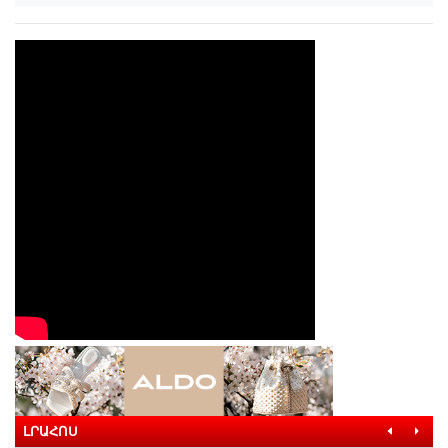
ԼՐԱՀՈՍ