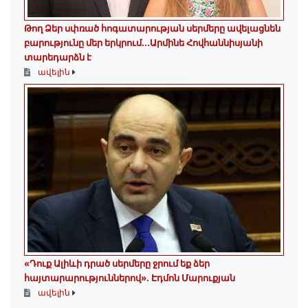
Թող Ձեր սփռած հոգատարության սերմերը ավելացնեն
բարությունը մեր երկրում․․․Արմինե Հովհաննիսյանի
տարեդարձն է
ավելին
«Դուք Ալիևի դրած սերմերը ջրում եք ձեր
հայտարարություններով»․ Էդմոն Մարուքյան
ավելին