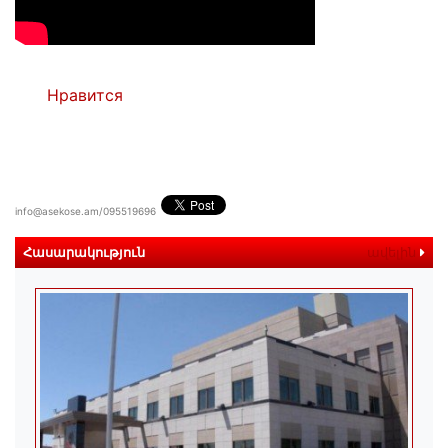
Нравится
info@asekose.am/095519696
Հասարակություն
ավելին