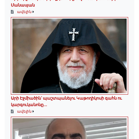
Մանասյան
ավելին
Արի Էջմիածին՝ պաշտպանելու Կաթողիկոսի գահն ու
կարգուկանոնը...
ավելին