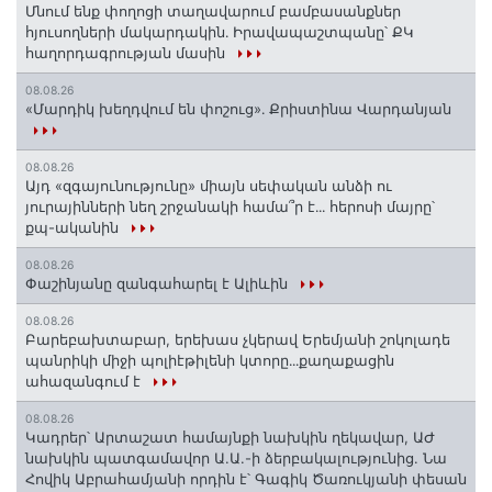
Մնում ենք փողոցի տաղավարում բամբասանքներ
հյուսողների մակարդակին․ Իրավապաշտպանը՝ ՔԿ
հաղորդագրության մասին
08.08.26
«Մարդիկ խեղդվում են փոշուց»․ Քրիստինա Վարդանյան
08.08.26
Այդ «զգայունությունը» միայն սեփական անձի ու
յուրայինների նեղ շրջանակի համա՞ր է․․․ հերոսի մայրը՝
քպ-ականին
08.08.26
Փաշինյանը զանգահարել է Ալիևին
08.08.26
Բարեբախտաբար, երեխաս չկերավ Երեմյանի շոկոլադե
պանրիկի միջի պոլիէթիլենի կտորը․․․քաղաքացին
ահազանգում է
08.08.26
Կադրեր՝ Արտաշատ համայնքի նախկին ղեկավար, ԱԺ
նախկին պատգամավոր Ա.Ա.-ի ձերբակալությունից. Նա
Հովիկ Աբրահամյանի որդին է՝ Գագիկ Ծառուկյանի փեսան