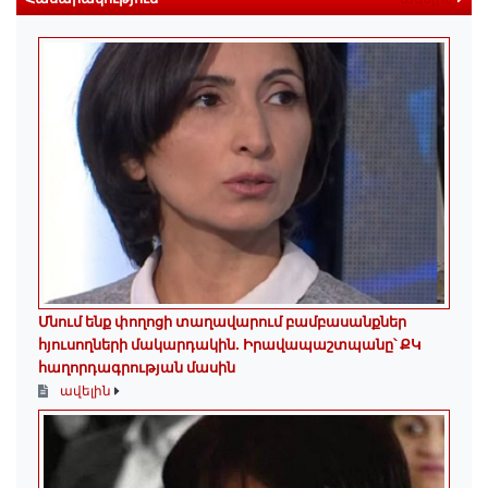
Մնում ենք փողոցի տաղավարում բամբասանքներ
հյուսողների մակարդակին․ Իրավապաշտպանը՝ ՔԿ
հաղորդագրության մասին
ավելին