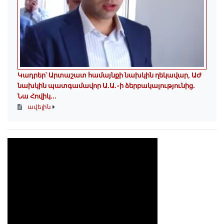
Կադրեր՝ Արտաշատ համայնքի նախկին ղեկավար, ԱԺ
նախկին պատգամավոր Ա.Ա.-ի ձերբակալությունից.
Նա Հովիկ...
ավելին