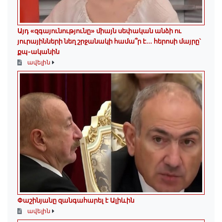
Այդ «զգայունությունը» միայն սեփական անձի ու
յուրայինների նեղ շրջանակի համա՞ր է․․․ հերոսի մայրը՝
քպ-ականին
ավելին
Փաշինյանը զանգահարել է Ալիևին
ավելին