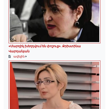
«Մարդիկ խեղդվում են փոշուց»․ Քրիստինա
Վարդանյան
ավելին