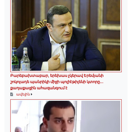
Բարեբախտաբար, երեխաս չկերավ Երեմյանի
շոկոլադե պանրիկի միջի պոլիէթիլենի կտորը․․․
քաղաքացին ահազանգում է
ավելին