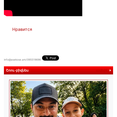
Нравится
info@asekose.am/095519696
Շոու-բիզնես
ավելին