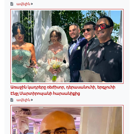
ավելին
Առաջին կադրերը ռեժիսոր, դերասանուհի, երգչուհի
Էնջլ Մարտիրոսյանի հարսանիքից
ավելին