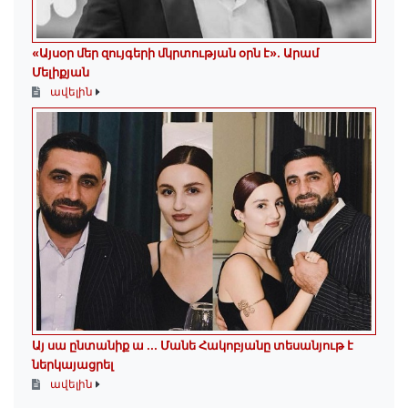
«Այսօր մեր զույգերի մկրտության օրն է»․ Արամ
Մելիքյան
ավելին
Այ սա ընտանիք ա ․․․ Մանե Հակոբյանը տեսանյութ է
ներկայացրել
ավելին