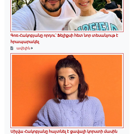
Գոռ Հակոբյանը որդու՝ Ֆելիքսի հետ նոր տեսանյութ է
հրապարակել
ավելին
Սիլվա Հակոբյանը հայտնել է ցավալի կորստի մասին