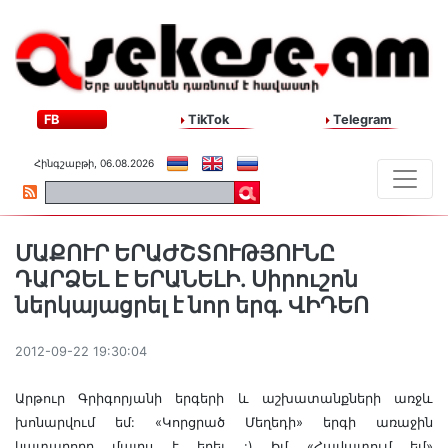
FB
TikTok
Telegram
Հինգշաբթի, 06.08.2026
ՄԱՔՈՒՐ ԵՐԱԺՇՏՈՒԹՅՈՒՆԸ
ԴԱՐՁԵԼ Է ԵՐԱՆԵԼԻ. Սիրուշոն
ներկայացրել է նոր երգ. ՎԻԴԵՈ
2012-09-22 19:30:04
Արթուր Գրիգորյանի երգերի և աշխատանքների առջև
խոնարվում եմ: «Կորցրած Մեղեդի» երգի առաջին
կատարողը մայրս է եղել :) Իմ «Հավատում եմ»