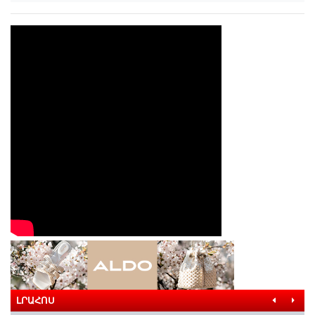
ԼՐԱՀՈՍ