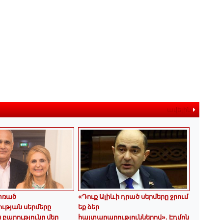
ավելին
փռած
«Դուք Ալիևի դրած սերմերը ջրում
ւթյան սերմերը
եք ձեր
 բարությունը մեր
հայտարարություններով»․ Էդմոն