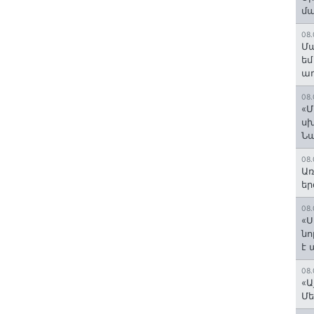
մ
08.
Մա
եմ
աղ
08.
«Մ
սխ
Ն
08.
Առ
եր
08.
«Ս
նո
է
08.
«Ա
Մե