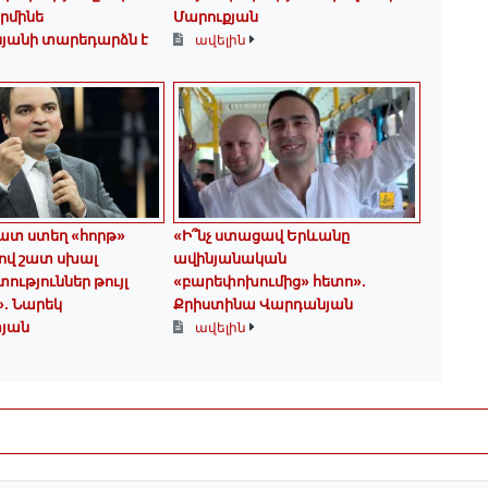
Արմինե
Մարուքյան
սյանի տարեդարձն է
ավելին
հատ ստեղ «հորթ»
«Ի՞նչ ստացավ Երևանը
 ով շատ սխալ
ավինյանական
ւթյուններ թույլ
«բարեփոխումից» հետո»․
». Նարեկ
Քրիստինա Վարդանյան
յան
ավելին