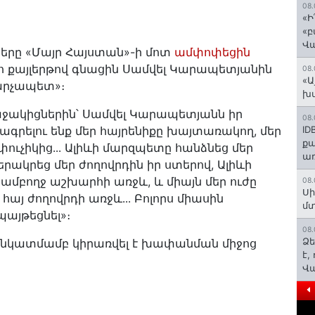
08.
«Ի
«բ
Վ
երը «Մայր Հայստան»-ի մոտ
ամփոփեցին
ո քայլերթով գնացին Սամվել Կարապետյանին
08.
«Ա
վարչապետ»։
խմ
ջակիցներին՝ Սամվել Կարապետյանն իր
08.
տագրելու ենք մեր հայրենիքը խայտառակող, մեր
ID
ք
ուչիկից․․․ Ալիևի մարզպետը հանձնեց մեր
առ
րակրեց մեր ժողովրդին իր ստերով, Ալիևի
մբողջ աշխարհի առջև, և միայն մեր ուժը
08.
Սի
հայ ժողովրդի առջև․․․ Բոլորս միասին
մտ
այթեցնել»։
08.
Ձե
ի նկատմամբ կիրառվել է խափանման միջոց
է,
Վ