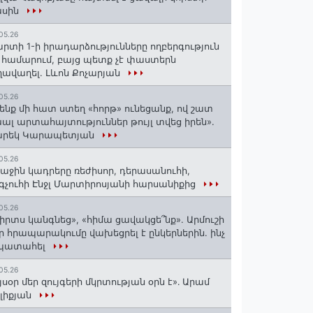
ասին
05.26
րտի 1-ի իրադարձությունները ողբերգություն
 համարում, բայց պետք չէ փաստերն
ավաղել. Լևոն Քոչարյան
05.26
ենք մի հատ ստեղ «հորթ» ունեցանք, ով շատ
ալ արտահայտություններ թույլ տվեց իրեն».
արեկ Կարապետյան
05.26
աջին կադրերը ռեժիսոր, դերասանուհի,
գչուհի Էնջլ Մարտիրոսյանի հարսանիքից
05.26
իրտս կանգնեց», «հիմա ցավակցե՞նք». Արմուշի
ր հրապարակումը վախեցրել է ընկերներին. ինչ
 պատահել
05.26
յսօր մեր զույգերի մկրտության օրն է»․ Արամ
լիքյան