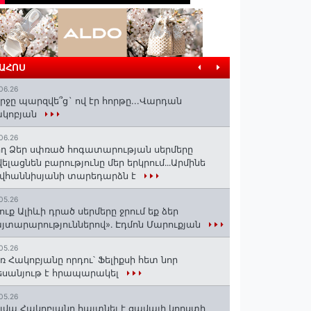
ՐԱՀՈՍ
06.26
րջը պարզվե՞ց` ով էր հորթը...Վարդան
ակոբյան
06.26
ղ Ձեր սփռած հոգատարության սերմերը
ելացնեն բարությունը մեր երկրում․․․Արմինե
վհաննիսյանի տարեդարձն է
05.26
ուք Ալիևի դրած սերմերը ջրում եք ձեր
յտարարություններով»․ Էդմոն Մարուքյան
05.26
ռ Հակոբյանը որդու՝ Ֆելիքսի հետ նոր
սանյութ է հրապարակել
05.26
լվա Հակոբյանը հայտնել է ցավալի կորստի