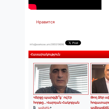
Нравится
info@asekose.am/095519696
Հասարակություն
Վերջը պարզվե՞ց` ով էր
Թող Ձեր ս
հորթը...Վարդան Հակոբյան
հոգատարո
ավելացնեն
ավելին