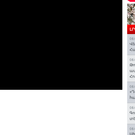
Լ
08.
Վե
Հ
08.
Թո
ավ
Հո
08.
«Դ
հա
08.
Գո
տե
08.
Սի