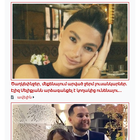
Ծաղկեփնջեր, մեքենայում արված ջերմ լուսանկարներ.
Էլիզ Մելիքյանն արձագանքել է կողակից ունենալու...
ավելին