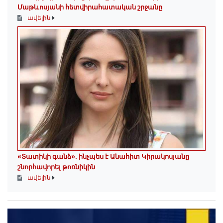
Մաթևոսյանի հետվիրահատական շրջանը
ավելին
«Տատիկի գանձ». ինչպես է Անահիտ Կիրակոսյանը
շնորհավորել թոռնիկին
ավելին