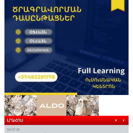
ԼՐԱՀՈՍ
08.07.26