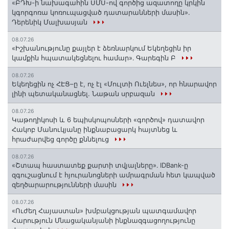
«ԲԴԽ-ի նախագահին ՍՄՍ-ով գործից ազատողը կրկին
կգորգոռա կոռուպացված դատարանների մասին».
Դերենիկ Մալխասյան
08.07.26
«Իշխանությունը քայլեր է ձեռնարկում Եկեղեցին իր
կամքին հպատակեցնելու համար»․ Գարեգին Բ
08.07.26
Եկեղեցին ոչ ՀԷՑ–ը է, ոչ էլ «Մուլտի Ուելնես», որ հնարավոր
լինի պետականացնել. Նաթան սրբազան
08.07.26
️Կաթողիկոսի և 6 եպիսկոպոսների «գործով» դատավոր
Հակոբ Մանուկյանը ինքնաբացարկ հայտնեց և
հրաժարվեց գործը քննելուց
08.07.26
«Շտապ հաստատեք քարտի տվյալները»․ IDBank-ը
զգուշացնում է հյուրանոցների ամրագրման հետ կապված
զեղծարարությունների մասին
08.07.26
«Ուժեղ Հայաստան» խմբակցության պատգամավոր
Հարություն Մնացականյանի ինքնազգացողությունը