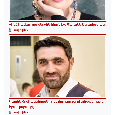
«Ինձ համար սա վերջին կետն է»․ Գայանե Ասլամազյան
ավելին
Կարեն Հովհաննիսյանը դստեր հետ ջերմ տեսանյութ է
հրապարակել
ավելին