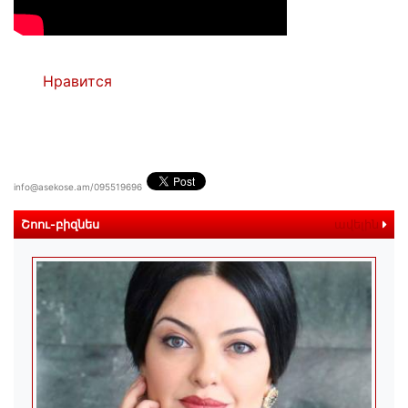
Нравится
info@asekose.am/095519696
Շոու-բիզնես
ավելին