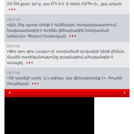
29.743 քառ. կմ-ը. դա ՌԴ-ն է՝ ի դեմս ՀԱՊԿ-ի․․. քպ-ական
08.07.26
«Այն, ինչ այսօր տեղի է ունենալու Վաղարշապատում,
հավասարազոր է Խորեն վեհափառին խեղդամահ
անելուն»․ Գեղամ Մանուկյան
08.07.26
«Թու-թու-թու Լավա»-ի՝ տարածած գովազդի կեղծ լինելու
մասին ոստիկանությունը բազմաթիվ ահազանգեր է
ստացել
08.07.26
«Չի կարելի ասել՝ ա՛յ սրիկա․ դա վիրավորանք է»․ Ռուբեն
Ռուբինյան