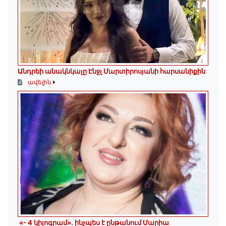
Անդրեի անակնկալը Էնջլ Մարտիրոսյանի հարսանիքին
ավելին
«- 4 կիլոգրամ». ինչպես է ընթանում Մարիա