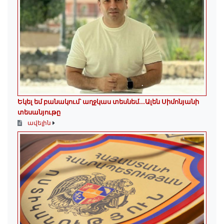
Եկել եմ բանակում՝ աղջկաս տեսնեմ․․․Ալեն Սիմոնյանի
տեսանյութը
ավելին