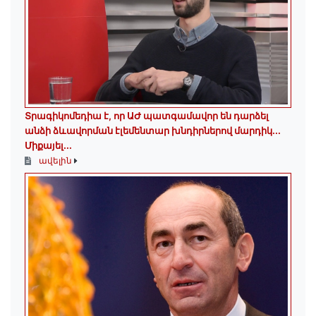
Տրագիկոմեդիա է, որ ԱԺ պատգամավոր են դարձել
անձի ձևավորման էլեմենտար խնդիրներով մարդիկ․․․
Միքայել...
ավելին