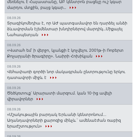
մեռնելու է Հայաստանը, ԱԲ կենտրոն բացելը ուշ կգար
մարդու մտքին, բայց կգար․․․
08.09.26
Տրագիկոմեդիա է, որ ԱԺ պատգամավոր են դարձել անձի
ձևավորման էլեմենտար խնդիրներով մարդիկ․․․Միքայել
Նահապետյան
08.09.26
«Վստահ եմ՝ ի վերջո, կյանքի է կոչվելու 2001թ-ի Ռոբերտ
Քոչարյանի ծրագիրը». Նաիրի Հոխիկյան
08.09.26
Վեհափառի գործի նոր մակագրման ընտրությունը երկու
դատավորի միջև է
08.09.26
Ծեծկռտուք՝ Արարատի մարզում. կան 10-ից ավելի
վիրավորներ
08.09.26
«Մշակութային բարդակ Երևանի կենտրոնում...
Աղանդավորների քարոզից մինչև` ամենաէժան ռաբիզ
երաժշտություն»
08.09.26