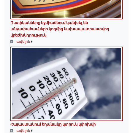
Ոստիկանները Էջմիածնում կանխել են
անչափահասների կողմից նախապատրաստվող
վրեժխնդրություն
ավելին
Հայաստանում եղանակը կտրուկ կփոխվի
ավելին