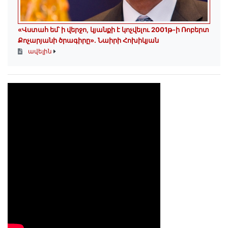
«Վստահ եմ՝ ի վերջո, կյանքի է կոչվելու 2001թ-ի Ռոբերտ
Քոչարյանի ծրագիրը». Նաիրի Հոխիկյան
ավելին