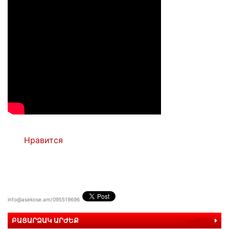
Нравится
info@asekose.am/095519696
ԲԱՑԱՐՁԱԿ ԱՐԺԵՔ
ավելին