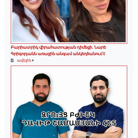
Բարիատրիկ վիրահատության դիմեցի. Նարե
Գրիգորյանն առաջին անգամ անկեղծանում է
ավելին