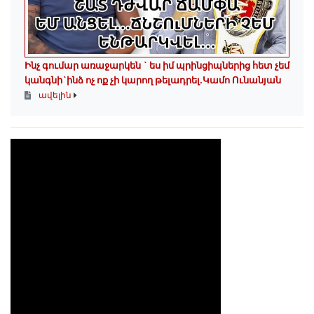
Ինչ գումար առաջարկեն ` ես իմ պրինցիպներից հետ չեմ
կանգնի`ինձ ոչ ոք չի կարող թելադրել.Կամո Ունանյան
ավելին