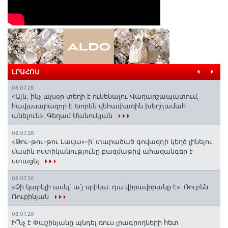
ԼՐԱՀՈՍ
08.07.26
«Այն, ինչ այսօր տեղի է ունենալու Վաղարշապատում,
հավասարազոր է Խորեն վեհափառին խեղդամահ
անելուն»․ Գեղամ Մանուկյան
08.07.26
«Թու-թու-թու Լավա»-ի՝ տարածած գովազդի կեղծ լինելու
մասին ոստիկանությունը բազմաթիվ ահազանգեր է
ստացել
08.07.26
«Չի կարելի ասել՝ ա՛յ սրիկա․ դա վիրավորանք է»․ Ռուբեն
Ռուբինյան
08.07.26
Ի՞նչ է Փաշինյանը պնդել ռուս լրագրողների հետ