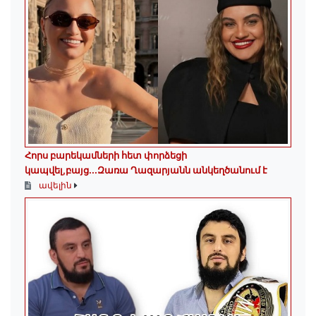
Հորս բարեկամների հետ փորձեցի
կապվել,բայց...Զառա Ղազարյանն անկեղծանում է
ավելին