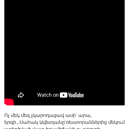
Ոչ մեկ մեզ չկարողացավ ասի՝ արա,
երգի...Սահակ Ավետյանը՝ռեստորաններից մեկում