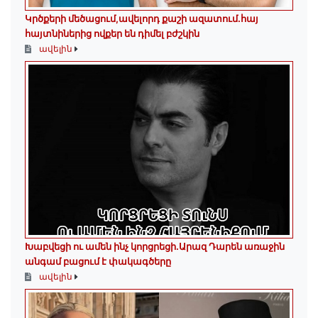
Կրծքերի մեծացում,ավելորդ քաշի ազատում.հայ
հայտնիներից ովքեր են դիմել բժշկին
ավելին
Խաբվեցի ու ամեն ինչ կորցրեցի.Արազ Դարեն առաջին
անգամ բացում է փակագծերը
ավելին