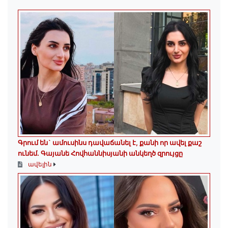
Գրում են` ամուսինս դավաճանել է, քանի որ ավել քաշ
ունեմ. Գայանե Հովհաննիսյանի անկեղծ զրույցը
ավելին