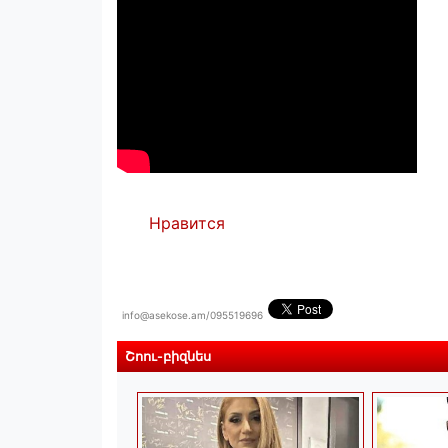
Нравится
info@asekose.am/095519696
Շոու-բիզնես