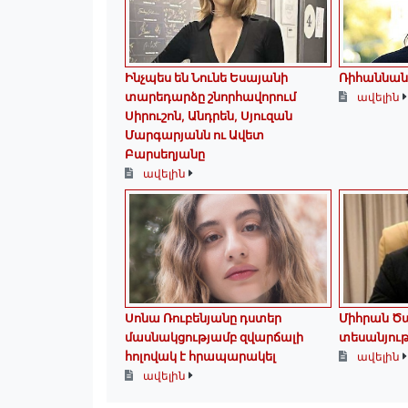
Ինչպես են Նունե Եսայանի
Ռիհաննան
տարեդարձը շնորհավորում
ավելին
Սիրուշոն, Անդրեն, Սյուզան
Մարգարյանն ու Ավետ
Բարսեղյանը
ավելին
Սոնա Ռուբենյանը դստեր
Միհրան Ծա
մասնակցությամբ զվարճալի
տեսանյու
հոլովակ է հրապարակել
ավելին
ավելին