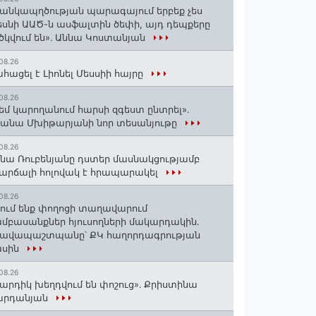
անկապղծության պարագայում երբեք չես
սնի ԱԱԾ-ն ասֆալտին ծեփի, այդ դեպքերը
ծկվում են»․ Աննա Կոստանյան
08.26
հացել է Լիոնել Մեսսիի հայրը
08.26
եմ կարողանում հարսի զգեստ ընտրել».
անա Մխիթարյանի նոր տեսանյութը
08.26
նա Ռուբենյանը դստեր մասնակցությամբ
արճալի հոլովակ է հրապարակել
08.26
ում ենք փողոցի տաղավարում
մբասանքներ հյուսողների մակարդակին․
րավապաշտպանը՝ ՔԿ հաղորդագրության
ասին
08.26
արդիկ խեղդվում են փոշուց»․ Քրիստինա
արդանյան