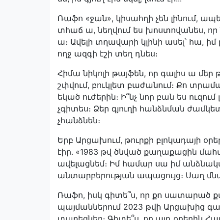
Ռաֆո «ջան», կիսահղի չեն լինում, ապե
տհաճ ա, նեղվում ես խոստովանես, որ 
ա։ Ավելի տղավարի կլինի ասել՝ հա, իմ 
ողջ ազգի էշի տեղ դնես։
Հիմա նիկոլի թայֆեն, որ գալիս ա մեր թա
շփվում, բուկլետ բաժանում։ Քո տրամա
եկած ուժերին։ Ի՞նչ նոր բան ես ուզում 
չգիտես։ Ձեր գյուղի հանձնման ժամկետն
չհանձնեն։
Երբ Արցախում, թուրքի բլոկադայի օրեր
էիր. «1983 թվ ծնված քաղաքացին մահա
ավելացնեմ։ Իմ համար սա իմ անձնակ
անտարբերության ապացույց։ Սաղ մնացա
Ռաֆո, իսկ գիտե՞ս, որ քո սատարած 
պայմաններում 2023 թվի Արցախից գ
տարեցներ։ Գիտե՞ս, որ այդ օրերին Հ