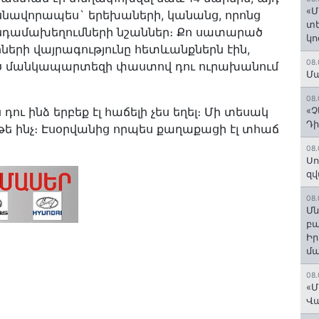
«Մ
նավորապես` երեխաների, կանանց, որոնց
տե
նդամախեղումների նշաններ։ Քո սատարած
կո
երի վայրագությունը հետևանքներն էին,
08.
քած մանկապարտեզի փաստով դու ուրախանում
Մա
08.
ւ ինձ երբեք էլ հաճելի չես եղել։ Մի տեսակ
«Չ
Դի
թե ինչ։ Էսօրվանից որպես քաղաքացի էլ տհաճ
08.
Սո
զվ
08.
Մն
բա
Ի
մ
08.
«Մ
Վ