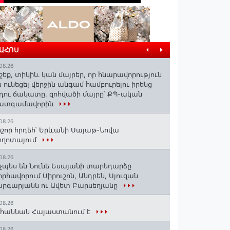
ՐԱՀՈՍ
08.26
շեք, տիկին․ կան մայրեր, որ հնարավորություն
ն ունեցել վերջին անգամ համբուրելու իրենց
դու ճակատը. զոհվածի մայրը՝ ՔՊ-ական
ատգամավորին
08.26
շոր հրդեհ՝ Երևանի Սայաթ-Նովա
ողոտայում
08.26
չպես են Նունե Եսայանի տարեդարձը
որհավորում Սիրուշոն, Անդրեն, Սյուզան
րգարյանն ու Ավետ Բարսեղյանը
08.26
հաննան Հայաստանում է
08.26