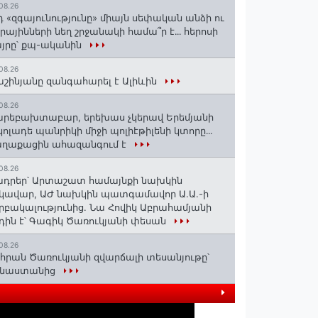
08.26
դ «զգայունությունը» միայն սեփական անձի ու
ւրայինների նեղ շրջանակի համա՞ր է․․․ հերոսի
յրը՝ քպ-ականին
08.26
շինյանը զանգահարել է Ալիևին
08.26
րեբախտաբար, երեխաս չկերավ Երեմյանի
կոլադե պանրիկի միջի պոլիէթիլենի կտորը․․․
աղաքացին ահազանգում է
08.26
դրեր՝ Արտաշատ համայնքի նախկին
կավար, ԱԺ նախկին պատգամավոր Ա.Ա.-ի
րբակալությունից. Նա Հովիկ Աբրահամյանի
դին է՝ Գագիկ Ծառուկյանի փեսան
08.26
հրան Ծառուկյանի զվարճալի տեսանյութը՝
ինաստանից