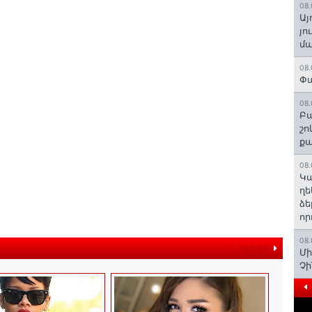
08.
Այ
յո
մա
08.
Փա
08.
Բա
շո
ք
08.
Կա
ղե
ձե
որ
08.
ավելին
Մի
Չ