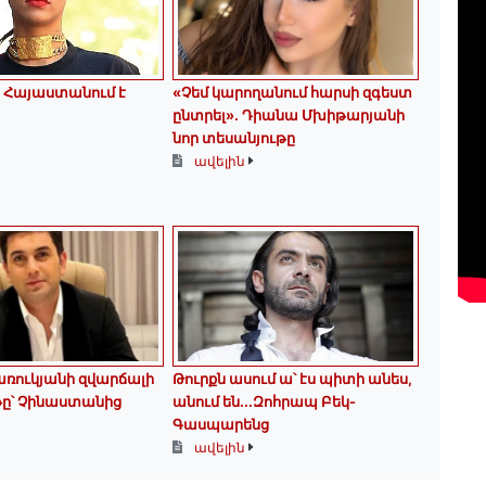
 Հայաստանում է
«Չեմ կարողանում հարսի զգեստ
ընտրել». Դիանա Մխիթարյանի
նոր տեսանյութը
ավելին
ռուկյանի զվարճալի
Թուրքն ասում ա՝ էս պիտի անես,
թը՝ Չինաստանից
անում են․․․Զոհրապ Բեկ-
Գասպարենց
ավելին