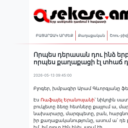
ԲԱՑԱՐՁԱԿ ԱՐԺԵՔ
Քաղաքական
Շոու-բիզ
Որպես դերասան դու ինձ երբե
որպես քաղաքացի էլ տհաճ 
2026-05-13 09:45:00
Բլոգեր, խմբագիր Արամ Գևորգյանը ֆեյ
Էս
Ռաֆայել Երանոսյանի
՝ նիկոլին սա
բուկլետը ձեռը հետները քայլում ա, մա
նախարարը, մարզպետը, բան, հարցնում 
իր քաղաքականությունը, ասում ա՝ դե
եմ, իմ գյուղ էին եկել, լսում էի...