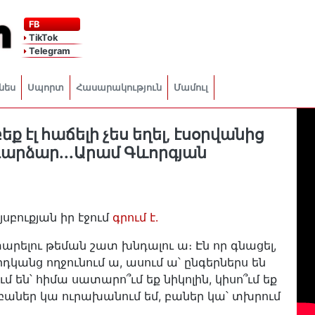
FB
TikTok
Telegram
նես
Սպորտ
Հասարակություն
Մամուլ
ք էլ հաճելի չես եղել, էսօրվանից
դարձար․․․Արամ Գևորգյան
սբուքյան իր էջում
գրում է․
տարելու թեման շատ խնդալու ա։ Էն որ գնացել,
րդկանց ողջունում ա, ասում ա՝ ընգերներս են
են՝ հիմա սատարո՞ւմ եք նիկոլին, կիսո՞ւմ եք
 բաներ կա ուրախանում եմ, բաներ կա՝ տխրում