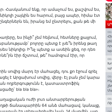
ր։ Հասկանում ենք, որ ամաչում ես, քաշվում ես,
նիկոլի շայկին ես հարում, բայց ապեր, հիմա էտ
ընգերներն են, իրանց եմ ընտրելու, քան թե մի
Լ
08.
Հի
ղերը, ես ինչի՞ չեմ հելնում, հետները քայլում,
չե
բանությամբ՝ բոլորը պետք է լսե՞ն իրենց թաղ
որ
լսես նիկոլից։ Ի՞նչ պետք ա ասեին քեզ, որ դեռ
պ
ե՞րն էիր ճշտում, թե՞ համոզում էիր, որ
08.
Խո
պ
ին սովից մարդ էր մահացել, դու քո էջում գրել
ցել է Արցախում սովից, վերջ։ Էլ բան չեմ կարա
08.
Ին
ան ողբերգությունն է, կատաստրոֆիկ
շն
ծը՝ bla bla bla»։
Մա
քաղաքական ուժի լուռ անտարբերության
08.
Ռի
աղթի ճանապարհին 64 անձ մահացավ. կանայք,
այաստան էր տեղափոխվել նաև 14 մարմին, այդ
08.