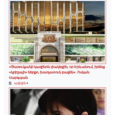
«Ծառուկյանի կազինոն փակեցին, որ Երևանում, իրենց
«կրիշայի» ներքո, խաղատուն բացեն»․ Ոսկան
Սարգսյան
ավելին