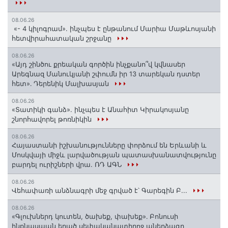
08.06.26
«- 4 կիլոգրամ». ինչպես է ընթանում Մարիա Մաթևոսյանի
հետվիրահատական շրջանը
08.06.26
«Այդ շինծու քրեական գործին ինչքանո՞վ կվնասեր
Արեգնազ Մանուկյանի շփումն իր 13 տարեկան դստեր
հետ»․ Դերենիկ Մալխասյան
08.06.26
«Տատիկի գանձ». ինչպես է Անահիտ Կիրակոսյանը
շնորհավորել թոռնիկին
08.06.26
Հայաստանի իշխանությունները փորձում են Երևանի և
Մոսկվայի միջև լարվածության պատասխանատվությունը
բարդել ուրիշների վրա. ՌԴ ԱԳՆ
08.06.26
Վեհափառի անձնագրի մեջ գրված է՝ Գարեգին Բ...
08.06.26
«Գլուխներդ կուտեն, ծախեք, փախեք»․ Բոնուսի
ինքնասպան եղած սեփականատիրոջ աներձագը