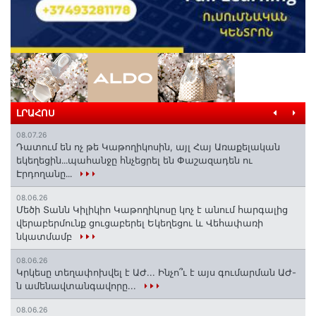
ԼՐԱՀՈՍ
08.07.26
Դատում են ոչ թե Կաթողիկոսին, այլ Հայ Առաքելական
եկեղեցին․․․պահանջը հնչեցրել են Փաշազադեն ու
Էրդողանը․․․
08.06.26
Մեծի Տանն Կիլիկիո Կաթողիկոսը կոչ է անում հարգալից
վերաբերմունք ցուցաբերել Եկեղեցու և Վեհափառի
նկատմամբ
08.06.26
Կրկեսը տեղափոխվել է ԱԺ... Ինչո՞ւ է այս գումարման ԱԺ-
ն ամենավտանգավորը...
08.06.26