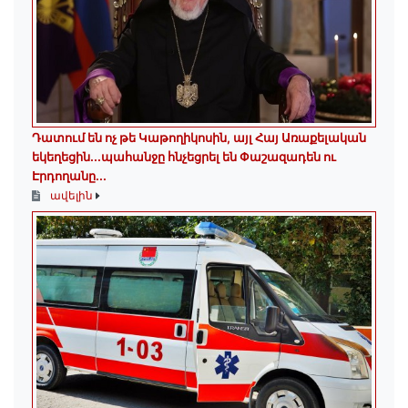
Դատում են ոչ թե Կաթողիկոսին, այլ Հայ Առաքելական
եկեղեցին․․․պահանջը հնչեցրել են Փաշազադեն ու
Էրդողանը․․․
ավելին