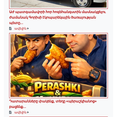
ԱԺ պատգամավորի հոր հոգեհանգստին մասնակցելու
ժամանակ Գորիսի էկոպարեկային ծառայության
պետը...
ավելին
Դատարանները փակենք, տեղը «պերաշկիանոց»
բացենք․․․
ավելին