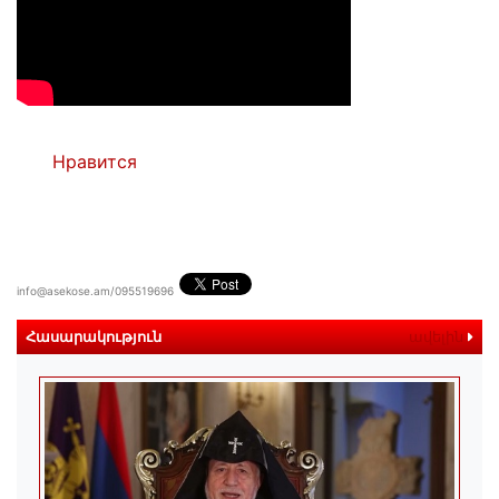
Нравится
info@asekose.am/095519696
Հասարակություն
ավելին