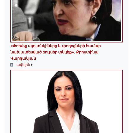
«Փոխեք այդ տնկիները և փողոցների համար
նախատեսված բույսեր տնկեք». Քրիստինա
Վարդանյան
ավելին