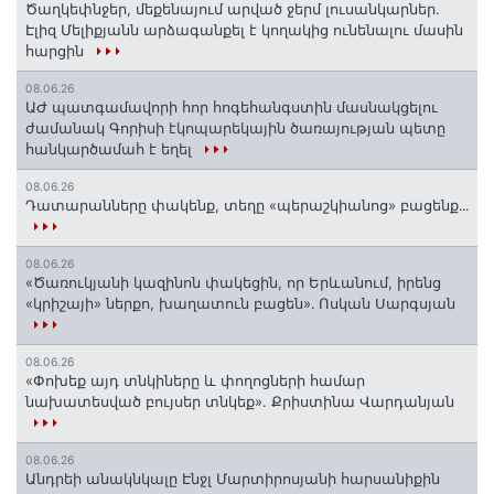
Ծաղկեփնջեր, մեքենայում արված ջերմ լուսանկարներ.
Էլիզ Մելիքյանն արձագանքել է կողակից ունենալու մասին
հարցին
08.06.26
ԱԺ պատգամավորի հոր հոգեհանգստին մասնակցելու
ժամանակ Գորիսի էկոպարեկային ծառայության պետը
հանկարծամահ է եղել
08.06.26
Դատարանները փակենք, տեղը «պերաշկիանոց» բացենք․․․
08.06.26
«Ծառուկյանի կազինոն փակեցին, որ Երևանում, իրենց
«կրիշայի» ներքո, խաղատուն բացեն»․ Ոսկան Սարգսյան
08.06.26
«Փոխեք այդ տնկիները և փողոցների համար
նախատեսված բույսեր տնկեք». Քրիստինա Վարդանյան
08.06.26
Անդրեի անակնկալը Էնջլ Մարտիրոսյանի հարսանիքին