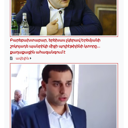
Բարեբախտաբար, երեխաս չկերավ Երեմյանի
շոկոլադե պանրիկի միջի պոլիէթիլենի կտորը․․․
քաղաքացին ահազանգում է
ավելին