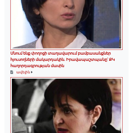
Մնում ենք փողոցի տաղավարում բամբասանքներ
հյուսողների մակարդակին․ Իրավապաշտպանը՝ ՔԿ
հաղորդագրության մասին
ավելին