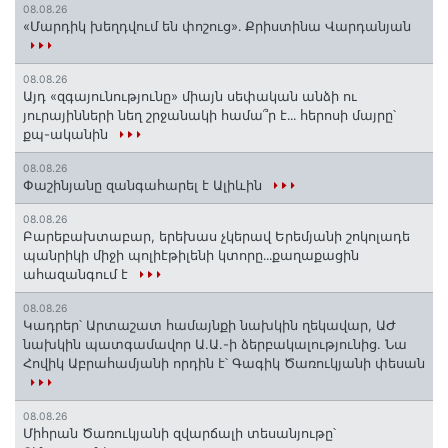
08.08.26
«Մարդիկ խեղդվում են փոշուց»․ Քրիստինա Վարդանյան
08.08.26
Այդ «զգայունությունը» միայն սեփական անձի ու
յուրայինների նեղ շրջանակի համա՞ր է․․․ հերոսի մայրը՝
քպ-ականին
08.08.26
Փաշինյանը զանգահարել է Ալիևին
08.08.26
Բարեբախտաբար, երեխաս չկերավ Երեմյանի շոկոլադե
պանրիկի միջի պոլիէթիլենի կտորը․․․քաղաքացին
ահազանգում է
08.08.26
Կադրեր՝ Արտաշատ համայնքի նախկին ղեկավար, ԱԺ
նախկին պատգամավոր Ա.Ա.-ի ձերբակալությունից. Նա
Հովիկ Աբրահամյանի որդին է՝ Գագիկ Ծառուկյանի փեսան
08.08.26
Միհրան Ծառուկյանի զվարճալի տեսանյութը՝