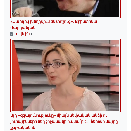
«Մարդիկ խեղդվում են փոշուց»․ Քրիստինա
Վարդանյան
ավելին
Այդ «զգայունությունը» միայն սեփական անձի ու
յուրայինների նեղ շրջանակի համա՞ր է․․․ հերոսի մայրը՝
քպ-ականին