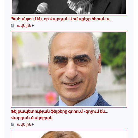
Պահանջում են, որ Վարդան Սրմաքեշը հեռանա․․․
ավելին
Ֆեյքապետության ֆեյքերը գոռում -գոչում են․․․
Վարդան Հակոբյան
ավելին