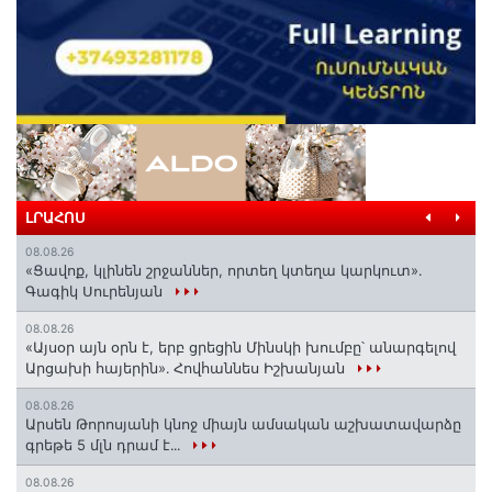
ԼՐԱՀՈՍ
08.08.26
«Ցավոք, կլինեն շրջաններ, որտեղ կտեղա կարկուտ»․
Գագիկ Սուրենյան
08.08.26
«Այսօր այն օրն է, երբ ցրեցին Մինսկի խումբը՝ անարգելով
Արցախի հայերին»․ Հովհաննես Իշխանյան
08.08.26
Արսեն Թորոսյանի կնոջ միայն ամսական աշխատավարձը
գրեթե 5 մլն դրամ է․․․
08.08.26