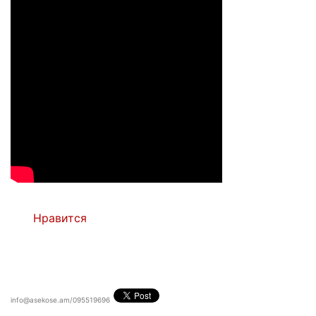
Нравится
info@asekose.am/095519696