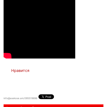
Нравится
info@asekose.am/095519696