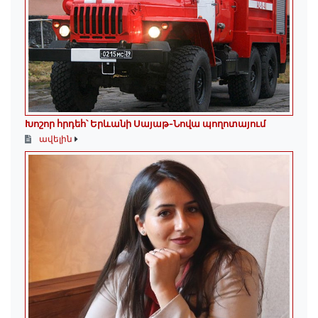
Խոշոր հրդեհ՝ Երևանի Սայաթ-Նովա պողոտայում
ավելին