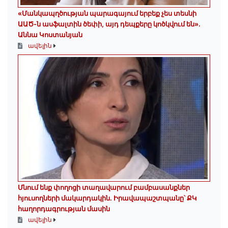
«Մանկապղծության պարագայում երբեք չես տեսնի
ԱԱԾ-ն ասֆալտին ծեփի, այդ դեպքերը կոծկվում են»․
Աննա Կոստանյան
ավելին
Մնում ենք փողոցի տաղավարում բամբասանքներ
հյուսողների մակարդակին․ Իրավապաշտպանը՝ ՔԿ
հաղորդագրության մասին
ավելին