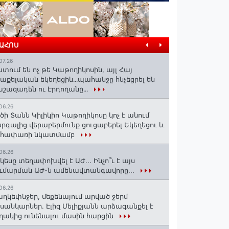
ՐԱՀՈՍ
07.26
տում են ոչ թե Կաթողիկոսին, այլ Հայ
աքելական եկեղեցին․․․պահանջը հնչեցրել են
շազադեն ու Էրդողանը․․․
06.26
ծի Տանն Կիլիկիո Կաթողիկոսը կոչ է անում
րգալից վերաբերմունք ցուցաբերել Եկեղեցու և
եհափառի նկատմամբ
06.26
կեսը տեղափոխվել է ԱԺ... Ինչո՞ւ է այս
ւմարման ԱԺ-ն ամենավտանգավորը...
06.26
ղկեփնջեր, մեքենայում արված ջերմ
ւսանկարներ. Էլիզ Մելիքյանն արձագանքել է
ղակից ունենալու մասին հարցին