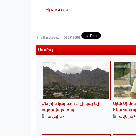
Нравится
info@asekose.am/095519696
Մամուլ
Մեղրին կարևոր է` չի կարելի
Ալեն Սիմո
«պռավալ» տալ
է կառավա
ավելին
ավելին