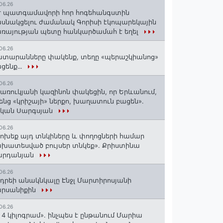
06.26
 պատգամավորի հոր հոգեհանգստին
սնակցելու ժամանակ Գորիսի էկոպարեկային
ռայության պետը հանկարծամահ է եղել
06.26
տարանները փակենք, տեղը «պերաշկիանոց»
ցենք․․․
06.26
առուկյանի կազինոն փակեցին, որ Երևանում,
ենց «կրիշայի» ներքո, խաղատուն բացեն»․
սկան Սարգսյան
06.26
ոխեք այդ տնկիները և փողոցների համար
խատեսված բույսեր տնկեք». Քրիստինա
արդանյան
06.26
դրեի անակնկալը Էնջլ Մարտիրոսյանի
արսանիքին
06.26
 4 կիլոգրամ». ինչպես է ընթանում Մարիա