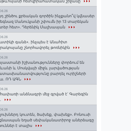
աթևոսյանի հետվիրահատական շրջանը
06.26
յդ շինծու քրեական գործին ինչքանո՞վ կվնասեր
եգնազ Մանուկյանի շփումն իր 13 տարեկան
տեր հետ»․ Դերենիկ Մալխասյան
06.26
ատիկի գանձ». ինչպես է Անահիտ
րակոսյանը շնորհավորել թոռնիկին
06.26
յաստանի իշխանությունները փորձում են
ևանի և Մոսկվայի միջև լարվածության
տասխանատվությունը բարդել ուրիշների
ա. ՌԴ ԱԳՆ
06.26
հափառի անձնագրի մեջ գրված է՝ Գարեգին
..
06.26
լուխներդ կուտեն, ծախեք, փախեք»․ Բոնուսի
նքնասպան եղած սեփականատիրոջ աներձագը
ուններ է տալիս