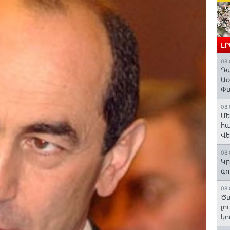
Լ
08.
Դա
Առ
Փա
08.
Մե
հա
Վ
08.
Կր
գո
08.
Ծա
լո
կո