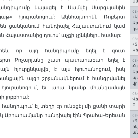
Մ
հանդիպումը կայացել է Սամվել Սարգսյանին
08.
» հյուրանոցում: Ակնհայտորեն Ռոբերտ
«Ա
Ար
 չեն ցանկանում հանդիպել Հայաստանում կամ
դս
ն Հայաստանից դուրս՝ աչքի չընկնելու համար:
08.
«Տ
րեն, որ այդ հանդիպումը եղել է զուտ
Կի
բերտ Քոչարյանը շատ պատահաբար եղել է
08.
Հա
յն հյուրընկալվել է այս հյուրանոցում, իսկ
Եր
պա
նքային այցի շրջանակներում է հանգրվանել
վր
յուրանոցում, եւ ահա նրանք միանգամայն
08.
 լոբբիում:
Վե
Բ.
հանդիպում էլ տեղի էր ունեցել մի քանի տարի
վիկ Աբրահամյանը հանդիպել էին Պրահա-Երեւան
08.
«Գ
ի
ան