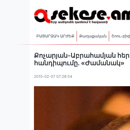
ԲԱՑԱՐՁԱԿ ԱՐԺԵՔ
Քաղաքական
Շոու-բիզ
Քոչարյան-Աբրահամյան հ
հանդիպումը. «Ժամանակ»
2015-02-07 07:28:54