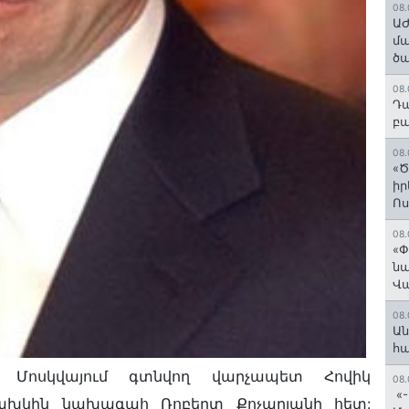
08.
ԱԺ
մա
ծա
08.
Դա
բա
08.
«Ծ
իր
Ո
08.
«Փ
նա
Վ
08.
Ան
հ
վ Մոսկվայում գտնվող վարչապետ Հովիկ
08.
«-
նախկին նախագահ Ռոբերտ Քոչարյանի հետ: