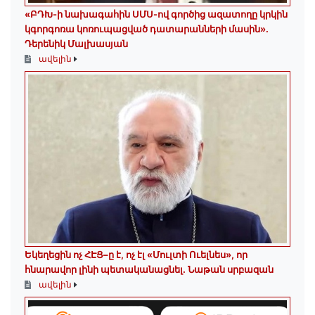
«ԲԴԽ-ի նախագահին ՍՄՍ-ով գործից ազատողը կրկին
կգորգոռա կոռուպացված դատարանների մասին».
Դերենիկ Մալխասյան
ավելին
Եկեղեցին ոչ ՀԷՑ–ը է, ոչ էլ «Մուլտի Ուելնես», որ
հնարավոր լինի պետականացնել. Նաթան սրբազան
ավելին