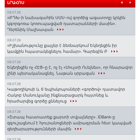
ԼՐԱՀՈՍ
08.07.26
«ԲԴԽ-ի նախագահին ՍՄՍ-ով գործից ազատողը կրկին
կգորգոռա կոռուպացված դատարանների մասին».
Դերենիկ Մալխասյան
08.07.26
«Իշխանությունը քայլեր է ձեռնարկում Եկեղեցին իր
կամքին հպատակեցնելու համար»․ Գարեգին Բ
08.07.26
Եկեղեցին ոչ ՀԷՑ–ը է, ոչ էլ «Մուլտի Ուելնես», որ հնարավոր
լինի պետականացնել. Նաթան սրբազան
08.07.26
️Կաթողիկոսի և 6 եպիսկոպոսների «գործով» դատավոր
Հակոբ Մանուկյանը ինքնաբացարկ հայտնեց և
հրաժարվեց գործը քննելուց
08.07.26
«Շտապ հաստատեք քարտի տվյալները»․ IDBank-ը
զգուշացնում է հյուրանոցների ամրագրման հետ կապված
զեղծարարությունների մասին
08.07.26