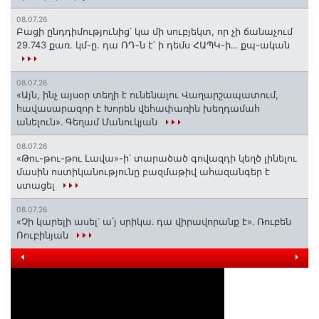
08.07.26
Բացի ընդդիմությունից՝ կա մի սուբյեկտ, որ չի ճանաչում
29.743 քառ. կմ-ը. դա ՌԴ-ն է՝ ի դեմս ՀԱՊԿ-ի․․. քպ-ական
08.07.26
«Այն, ինչ այսօր տեղի է ունենալու Վաղարշապատում,
հավասարազոր է Խորեն վեհափառին խեղդամահ
անելուն»․ Գեղամ Մանուկյան
08.07.26
«Թու-թու-թու Լավա»-ի՝ տարածած գովազդի կեղծ լինելու
մասին ոստիկանությունը բազմաթիվ ահազանգեր է
ստացել
08.07.26
«Չի կարելի ասել՝ ա՛յ սրիկա․ դա վիրավորանք է»․ Ռուբեն
Ռուբինյան