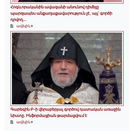
Հոգևորականին ավազանի անունով դիմելը
պարզապես անքաղաքավարություն չէ, այլ՝ գործի
դրվող...
ավելին
Գարեգին Բ-ի վերաբերյալ գործով դատական առաջին
նիստը․ Ինֆորմացիան թարմացվում է
ավելին