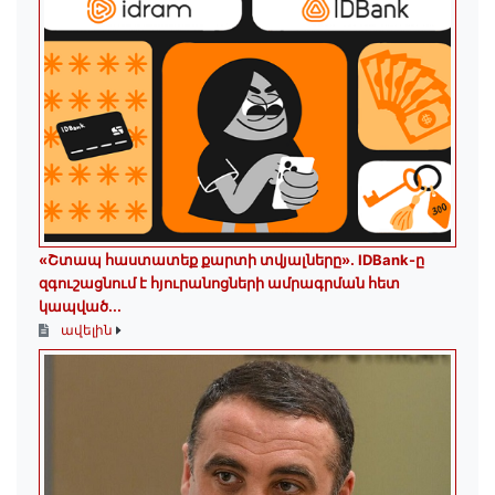
«Շտապ հաստատեք քարտի տվյալները»․ IDBank-ը
զգուշացնում է հյուրանոցների ամրագրման հետ
կապված...
ավելին