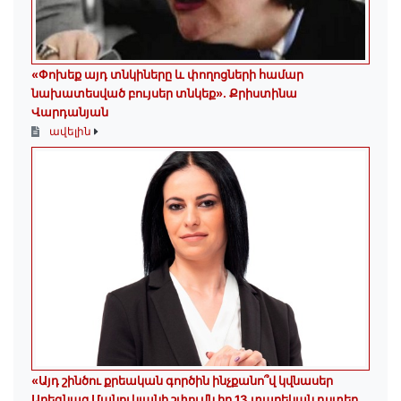
«Փոխեք այդ տնկիները և փողոցների համար
նախատեսված բույսեր տնկեք». Քրիստինա
Վարդանյան
ավելին
«Այդ շինծու քրեական գործին ինչքանո՞վ կվնասեր
Արեգնազ Մանուկյանի շփումն իր 13 տարեկան դստեր