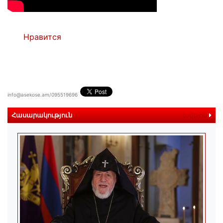
Нравится
info@asekose.am/095519696
Հասարակություն
ավելին