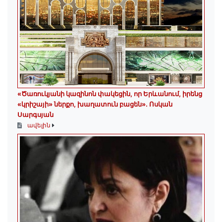
«Ծառուկյանի կազինոն փակեցին, որ Երևանում, իրենց
«կրիշայի» ներքո, խաղատուն բացեն»․ Ոսկան
Սարգսյան
ավելին