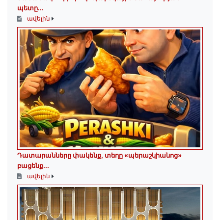
պետը...
ավելին
Դատարանները փակենք, տեղը «պերաշկիանոց»
բացենք․․․
ավելին