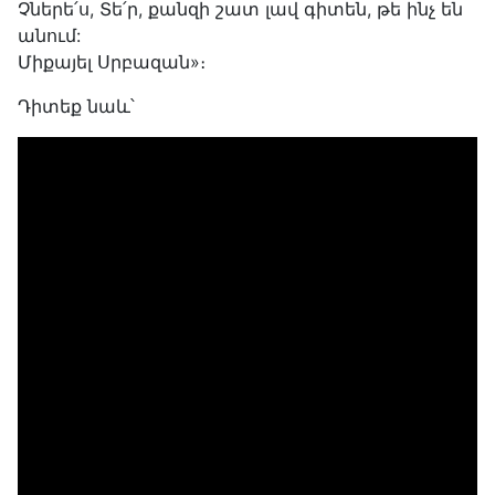
Չներե՛ս, Տե՛ր, քանզի շատ լավ գիտեն, թե ինչ են
անում:
Միքայել Սրբազան»։
Դիտեք նաև՝