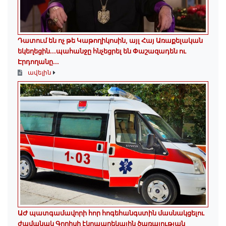
Դատում են ոչ թե Կաթողիկոսին, այլ Հայ Առաքելական
եկեղեցին․․․պահանջը հնչեցրել են Փաշազադեն ու
Էրդողանը․․․
ավելին
ԱԺ պատգամավորի հոր հոգեհանգստին մասնակցելու
ժամանակ Գորիսի էկոպարեկային ծառայության