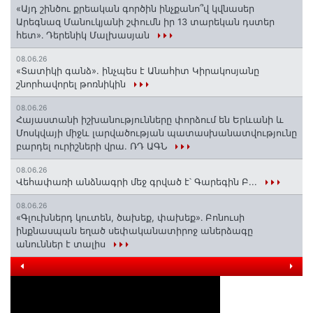
«Այդ շինծու քրեական գործին ինչքանո՞վ կվնասեր
Արեգնազ Մանուկյանի շփումն իր 13 տարեկան դստեր
հետ»․ Դերենիկ Մալխասյան
08.06.26
«Տատիկի գանձ». ինչպես է Անահիտ Կիրակոսյանը
շնորհավորել թոռնիկին
08.06.26
Հայաստանի իշխանությունները փորձում են Երևանի և
Մոսկվայի միջև լարվածության պատասխանատվությունը
բարդել ուրիշների վրա. ՌԴ ԱԳՆ
08.06.26
Վեհափառի անձնագրի մեջ գրված է՝ Գարեգին Բ...
08.06.26
«Գլուխներդ կուտեն, ծախեք, փախեք»․ Բոնուսի
ինքնասպան եղած սեփականատիրոջ աներձագը
անուններ է տալիս