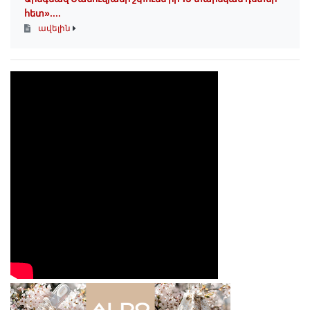
հետ»․...
ավելին