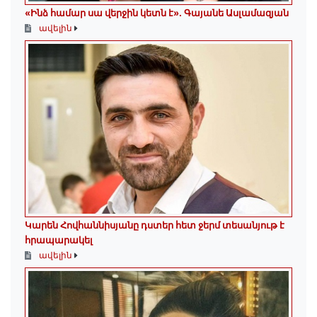
«Ինձ համար սա վերջին կետն է»․ Գայանե Ասլամազյան
ավելին
Կարեն Հովհաննիսյանը դստեր հետ ջերմ տեսանյութ է
հրապարակել
ավելին