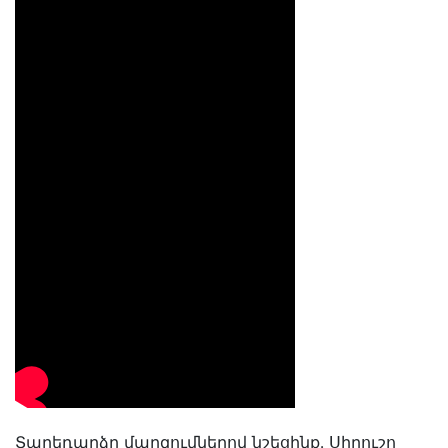
Տարեդարձը մարզումներով նշեցինք․ Սիրուշո