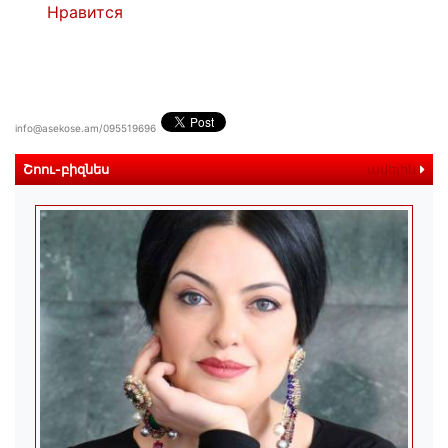
Нравится
info@asekose.am/095519696
Շոու-բիզնես
ավելին