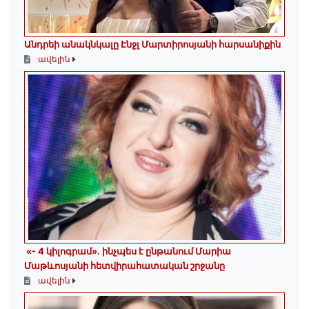
Անդրեի անակնկալը Էնջլ Մարտիրոսյանի հարսանիքին
ավելին
«- 4 կիլոգրամ». ինչպես է ընթանում Մարիա
Մաթևոսյանի հետվիրահատական շրջանը
ավելին