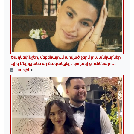
Ծաղկեփնջեր, մեքենայում արված ջերմ լուսանկարներ.
Էլիզ Մելիքյանն արձագանքել է կողակից ունենալու...
ավելին