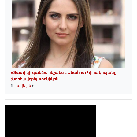
«Տատիկի գանձ». ինչպես է Անահիտ Կիրակոսյանը
շնորհավորել թոռնիկին
ավելին