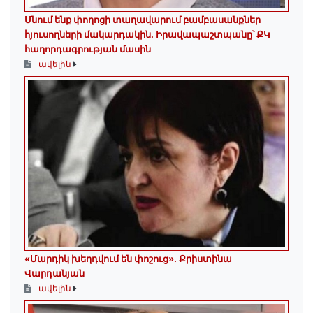
Մնում ենք փողոցի տաղավարում բամբասանքներ
հյուսողների մակարդակին․ Իրավապաշտպանը՝ ՔԿ
հաղորդագրության մասին
ավելին
«Մարդիկ խեղդվում են փոշուց»․ Քրիստինա
Վարդանյան
ավելին