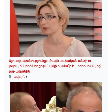
Այդ «զգայունությունը» միայն սեփական անձի ու
յուրայինների նեղ շրջանակի համա՞ր է․․․ հերոսի մայրը՝
քպ-ականին
ավելին