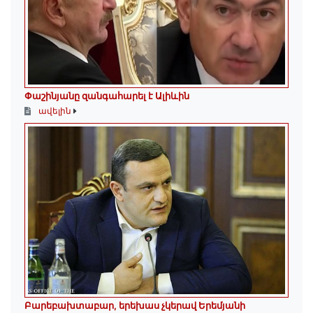
Փաշինյանը զանգահարել է Ալիևին
ավելին
Բարեբախտաբար, երեխաս չկերավ Երեմյանի