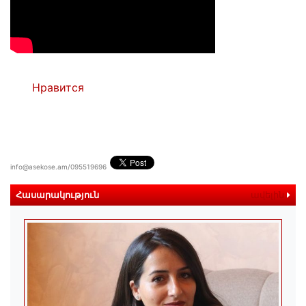
Нравится
info@asekose.am/095519696
Հասարակություն
ավելին