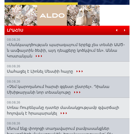
ԼՐԱՀՈՍ
08.08.26
«Մանկապղծության պարագայում երբեք չես տեսնի ԱԱԾ-
ն ասֆալտին ծեփի, այդ դեպքերը կոծկվում են»․ Աննա
Կոստանյան
08.08.26
Մահացել է Լիոնել Մեսսիի հայրը
08.08.26
«Չեմ կարողանում հարսի զգեստ ընտրել». Դիանա
Մխիթարյանի նոր տեսանյութը
08.08.26
Սոնա Ռուբենյանը դստեր մասնակցությամբ զվարճալի
հոլովակ է հրապարակել
08.08.26
Մնում ենք փողոցի տաղավարում բամբասանքներ
հյուսողների մակարդակին․ Իրավապաշտպանը՝ ՔԿ