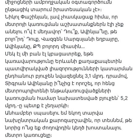
միջոցների ամբողջական օգտագործումն
ընթացիկ տարում իրատեսական չէ»։
Նիկոլ Փաշինյան, լավ չհասկացաք հիմա, որ
մետրոյի կառուցման աշխատանքներն էլի չեք
անելու ո՞վ է մեղավոր՝ Դու՞ք, Ավինյա՞նը, թե
բոլո՞րդ՝ Դուք, Վազգեն Սարգսյանի եղբայրը,
Ավինյանը, ՔՊ բոլորդ միասին․․․
Մեկ էլ մի բան էլ կբացատրեք, եթե
կառավարությունը Երևանի քաղաքապետին
պատվիրակված լիազորությունների կատարման
ընդհանուր բյուջեն նվազեցնել 3,1 մլրդ․ դրամով,
Տիգրան Ավինյանը ի՞նչից է որոշել, որ հենց
մետրոպոլիտենի ենթակառուցվածքների
կառուցման համար նախատեսված բյուջեն՝ 5,2
մլրդ․-ը պետք է չեղարկի։
Անհամբեր սպասելու եմ եկող տարվա
նախընտրական քարոզարշավին, որ տեսնեմ, թե
նորից ո՞նց եք ժողովրդին կեղծ խոստանալու
մետրո կառուցելը։