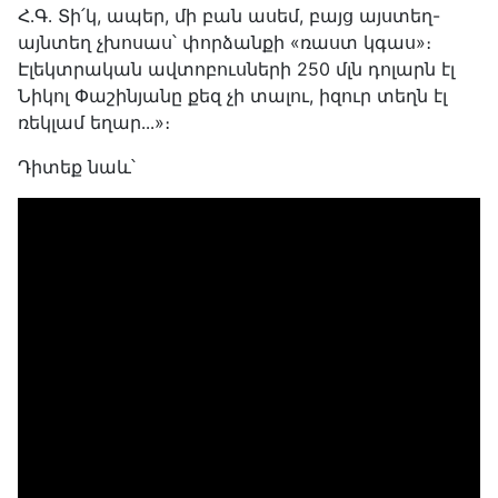
Հ․Գ․ Տի՛կ, ապեր, մի բան ասեմ, բայց այստեղ-
այնտեղ չխոսաս՝ փորձանքի «ռաստ կգաս»։
Էլեկտրական ավտոբուսների 250 մլն դոլարն էլ
Նիկոլ Փաշինյանը քեզ չի տալու, իզուր տեղն էլ
ռեկլամ եղար․․․»։
Դիտեք նաև՝