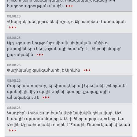
հաղորդագրության մասին
08.08.26
«Մարդիկ խեղդվում են փոշուց»․ Քրիստինա Վարդանյան
08.08.26
Այդ «զգայունությունը» միայն սեփական անձի ու
յուրայինների նեղ շրջանակի համա՞ր է․․․ հերոսի մայրը՝
քպ-ականին
08.08.26
Փաշինյանը զանգահարել է Ալիևին
08.08.26
Բարեբախտաբար, երեխաս չկերավ Երեմյանի շոկոլադե
պանրիկի միջի պոլիէթիլենի կտորը․․․քաղաքացին
ահազանգում է
08.08.26
Կադրեր՝ Արտաշատ համայնքի նախկին ղեկավար, ԱԺ
նախկին պատգամավոր Ա.Ա.-ի ձերբակալությունից. Նա
Հովիկ Աբրահամյանի որդին է՝ Գագիկ Ծառուկյանի փեսան