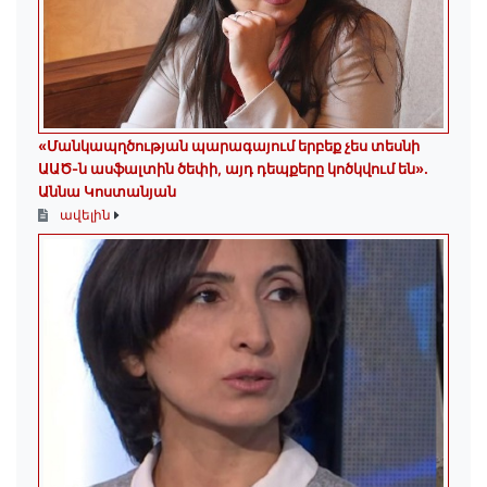
«Մանկապղծության պարագայում երբեք չես տեսնի
ԱԱԾ-ն ասֆալտին ծեփի, այդ դեպքերը կոծկվում են»․
Աննա Կոստանյան
ավելին