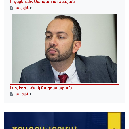
հիշեցնում»․ Մարգարիտ Եսայան
ավելին
Լսի, Էդո․․․ Հայկ Բաղդասարյան
ավելին