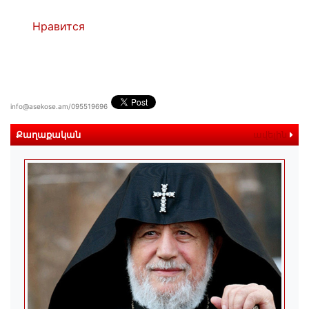
Нравится
info@asekose.am/095519696
Քաղաքական
ավելին