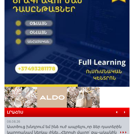
ԼՐԱՀՈՍ
08.08.26
Աստծուց խնդրում եմ ինձ ուժ ապրելու,որ ձեր դատերին
կարողանամ ներկա լինել․․․Հերոսի մայրը՝ քպ-ականին