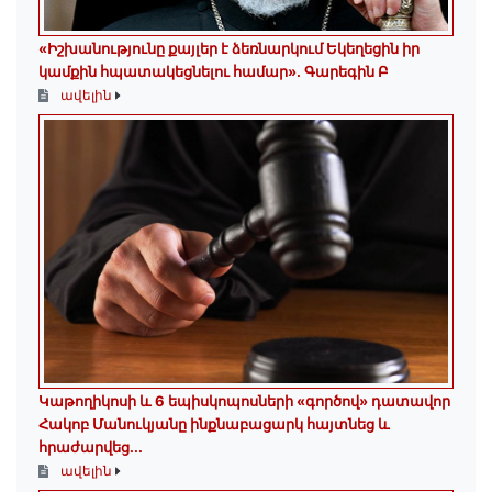
«Իշխանությունը քայլեր է ձեռնարկում Եկեղեցին իր
կամքին հպատակեցնելու համար»․ Գարեգին Բ
ավելին
️Կաթողիկոսի և 6 եպիսկոպոսների «գործով» դատավոր
Հակոբ Մանուկյանը ինքնաբացարկ հայտնեց և
հրաժարվեց...
ավելին