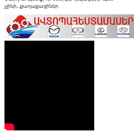
չլինի․․․քաղաքացիներ