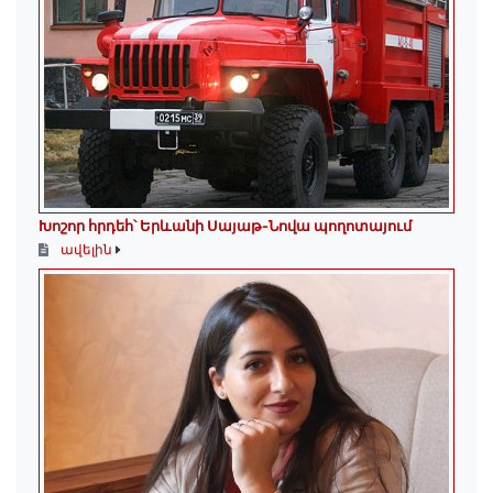
Խոշոր հրդեհ՝ Երևանի Սայաթ-Նովա պողոտայում
ավելին