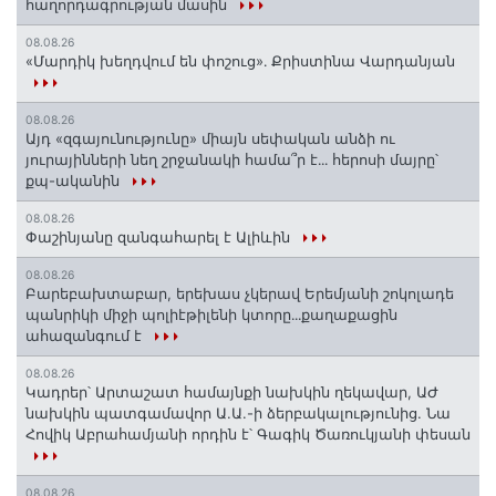
հաղորդագրության մասին
08.08.26
«Մարդիկ խեղդվում են փոշուց»․ Քրիստինա Վարդանյան
08.08.26
Այդ «զգայունությունը» միայն սեփական անձի ու
յուրայինների նեղ շրջանակի համա՞ր է․․․ հերոսի մայրը՝
քպ-ականին
08.08.26
Փաշինյանը զանգահարել է Ալիևին
08.08.26
Բարեբախտաբար, երեխաս չկերավ Երեմյանի շոկոլադե
պանրիկի միջի պոլիէթիլենի կտորը․․․քաղաքացին
ահազանգում է
08.08.26
Կադրեր՝ Արտաշատ համայնքի նախկին ղեկավար, ԱԺ
նախկին պատգամավոր Ա.Ա.-ի ձերբակալությունից. Նա
Հովիկ Աբրահամյանի որդին է՝ Գագիկ Ծառուկյանի փեսան
08.08.26