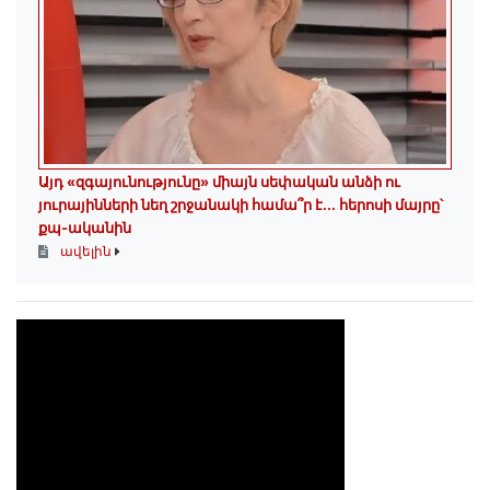
Այդ «զգայունությունը» միայն սեփական անձի ու
յուրայինների նեղ շրջանակի համա՞ր է․․․ հերոսի մայրը՝
քպ-ականին
ավելին