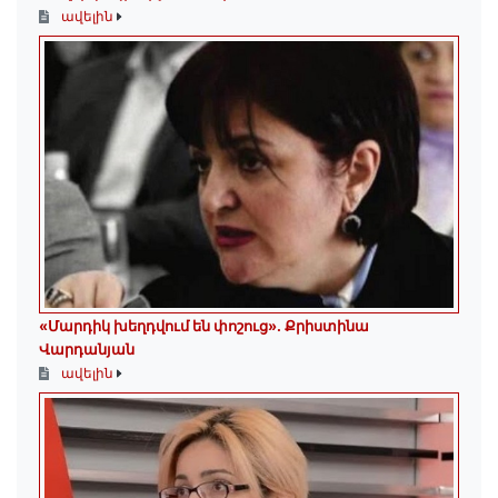
ավելին
«Մարդիկ խեղդվում են փոշուց»․ Քրիստինա
Վարդանյան
ավելին