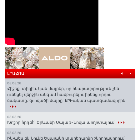
ԼՐԱՀՈՍ
08.08.26
Հիշեք, տիկին․ կան մայրեր, որ հնարավորություն չեն
ունեցել վերջին անգամ համբուրելու իրենց որդու
ճակատը. զոհվածի մայրը՝ ՔՊ-ական պատգամավորին
08.08.26
Խոշոր հրդեհ՝ Երևանի Սայաթ-Նովա պողոտայում
08.08.26
Ինչպես են Նունե Եսայանի տարեդարձը շնորհավորում