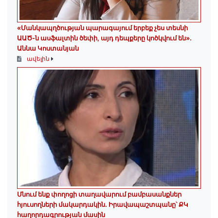
«Մանկապղծության պարագայում երբեք չես տեսնի
ԱԱԾ-ն ասֆալտին ծեփի, այդ դեպքերը կոծկվում են»․
Աննա Կոստանյան
ավելին
Մնում ենք փողոցի տաղավարում բամբասանքներ
հյուսողների մակարդակին․ Իրավապաշտպանը՝ ՔԿ
հաղորդագրության մասին