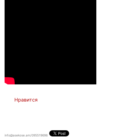
Нравится
info@asekose.am/095519696