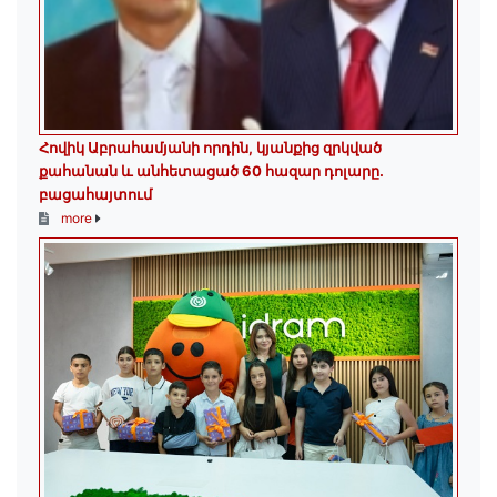
Հովիկ Աբրահամյանի որդին, կյանքից զրկված
քահանան և անհետացած 60 հազար դոլարը․
բացահայտում
more