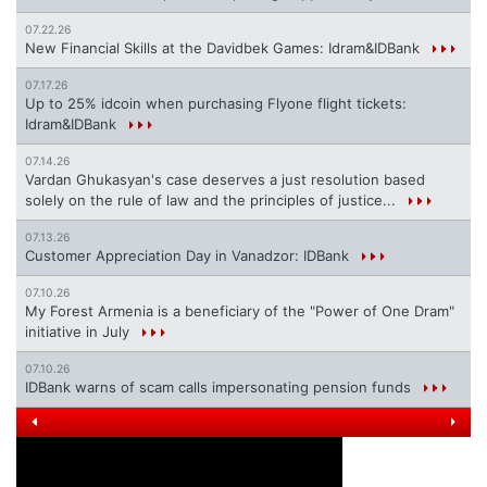
07.22.26
New Financial Skills at the Davidbek Games: Idram&IDBank
07.17.26
Up to 25% idcoin when purchasing Flyone flight tickets:
Idram&IDBank
07.14.26
Vardan Ghukasyan's case deserves a just resolution based
solely on the rule of law and the principles of justice...
07.13.26
Customer Appreciation Day in Vanadzor: IDBank
07.10.26
My Forest Armenia is a beneficiary of the "Power of One Dram"
initiative in July
07.10.26
IDBank warns of scam calls impersonating pension funds