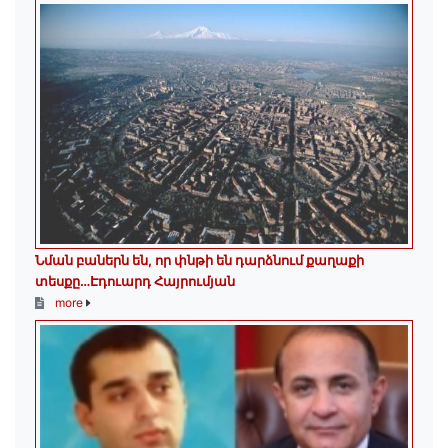
Նման բաներն են, որ փնթի են դարձնում քաղաքի
տեսքը…Էդուարդ Հայրումյան
more