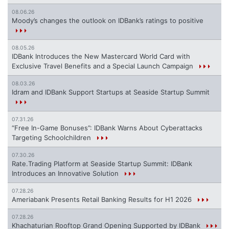
08.06.26
Moody’s changes the outlook on IDBank’s ratings to positive
08.05.26
IDBank Introduces the New Mastercard World Card with
Exclusive Travel Benefits and a Special Launch Campaign
08.03.26
Idram and IDBank Support Startups at Seaside Startup Summit
07.31.26
“Free In-Game Bonuses”: IDBank Warns About Cyberattacks
Targeting Schoolchildren
07.30.26
Rate.Trading Platform at Seaside Startup Summit: IDBank
Introduces an Innovative Solution
07.28.26
Ameriabank Presents Retail Banking Results for H1 2026
07.28.26
Khachaturian Rooftop Grand Opening Supported by IDBank