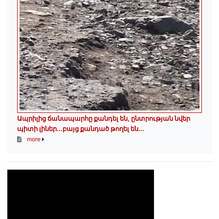
Ապրիլից ճանապարհը քանդել են, ընտրության նվեր
պիտի լիներ․․․բայց քանդած թողել են․․․​​​​​​​
more