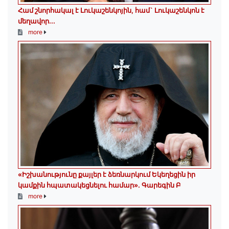
Համ շնորհակալ է Լուկաշենկոյին, համ` Լուկաշենկոն է
մեղավոր․․․
more
«Իշխանությունը քայլեր է ձեռնարկում Եկեղեցին իր
կամքին հպատակեցնելու համար»․ Գարեգին Բ
more