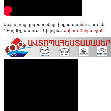
Ասֆալտից գրգռվողները փոքրամասնություն են,
10-ից 9-ը ատում է Նիկոլին․․․
Նաիրա Զոհրաբյան