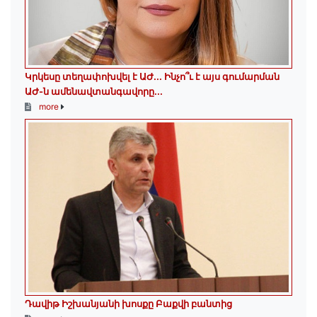
Կրկեսը տեղափոխվել է ԱԺ... Ինչո՞ւ է այս գումարման
ԱԺ-ն ամենավտանգավորը...
more
Դավիթ Իշխանյանի խոսքը Բաքվի բանտից