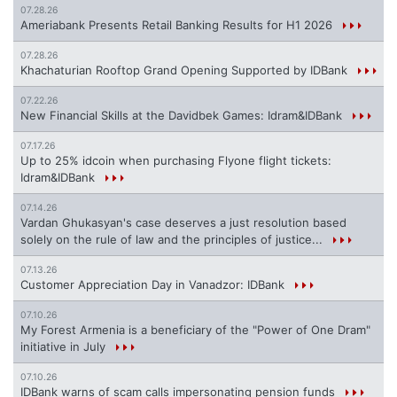
07.28.26
Ameriabank Presents Retail Banking Results for H1 2026
07.28.26
Khachaturian Rooftop Grand Opening Supported by IDBank
07.22.26
New Financial Skills at the Davidbek Games: Idram&IDBank
07.17.26
Up to 25% idcoin when purchasing Flyone flight tickets:
Idram&IDBank
07.14.26
Vardan Ghukasyan's case deserves a just resolution based
solely on the rule of law and the principles of justice...
07.13.26
Customer Appreciation Day in Vanadzor: IDBank
07.10.26
My Forest Armenia is a beneficiary of the "Power of One Dram"
initiative in July
07.10.26
IDBank warns of scam calls impersonating pension funds