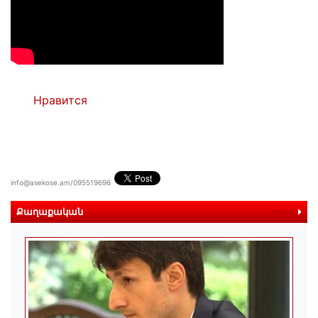
Нравится
info@asekose.am/095519696
Քաղաքական
more