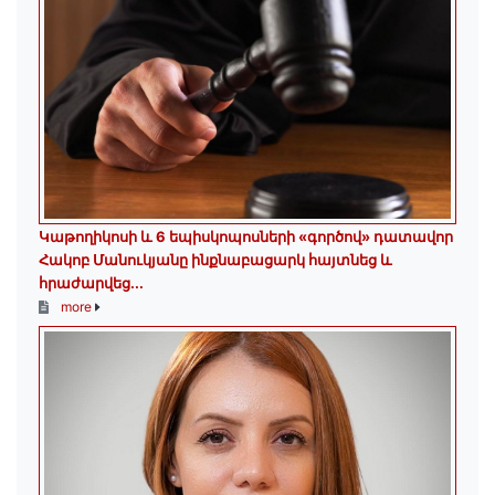
️Կաթողիկոսի և 6 եպիսկոպոսների «գործով» դատավոր
Հակոբ Մանուկյանը ինքնաբացարկ հայտնեց և
հրաժարվեց...
more