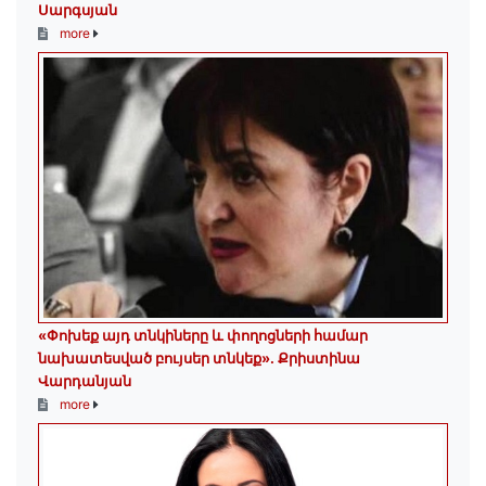
Սարգսյան
more
«Փոխեք այդ տնկիները և փողոցների համար
նախատեսված բույսեր տնկեք». Քրիստինա
Վարդանյան
more