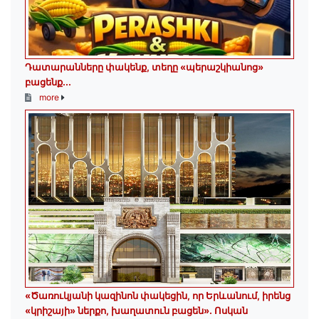
Դատարանները փակենք, տեղը «պերաշկիանոց»
բացենք․․․
more
«Ծառուկյանի կազինոն փակեցին, որ Երևանում, իրենց
«կրիշայի» ներքո, խաղատուն բացեն»․ Ոսկան