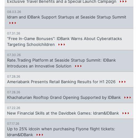
Exclusive Travel Benefits and a Special Launch Campaign
08.03.26
Idram and IDBank Support Startups at Seaside Startup Summit
07.31.26
“Free In-Game Bonuses”: IDBank Warns About Cyberattacks
Targeting Schoolchildren
07.30.26
Rate.Trading Platform at Seaside Startup Summit: IDBank
Introduces an Innovative Solution
07.28.26
Ameriabank Presents Retail Banking Results for H1 2026
07.28.26
Khachaturian Rooftop Grand Opening Supported by IDBank
07.22.26
New Financial Skills at the Davidbek Games: Idram&IDBank
07.17.26
Up to 25% idcoin when purchasing Flyone flight tickets:
Idram&IDBank