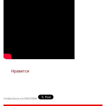
Нравится
info@asekose.am/095519696