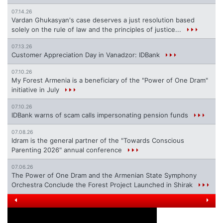
07.14.26
Vardan Ghukasyan's case deserves a just resolution based
solely on the rule of law and the principles of justice...
07.13.26
Customer Appreciation Day in Vanadzor: IDBank
07.10.26
My Forest Armenia is a beneficiary of the "Power of One Dram"
initiative in July
07.10.26
IDBank warns of scam calls impersonating pension funds
07.08.26
Idram is the general partner of the "Towards Conscious
Parenting 2026" annual conference
07.06.26
The Power of One Dram and the Armenian State Symphony
Orchestra Conclude the Forest Project Launched in Shirak