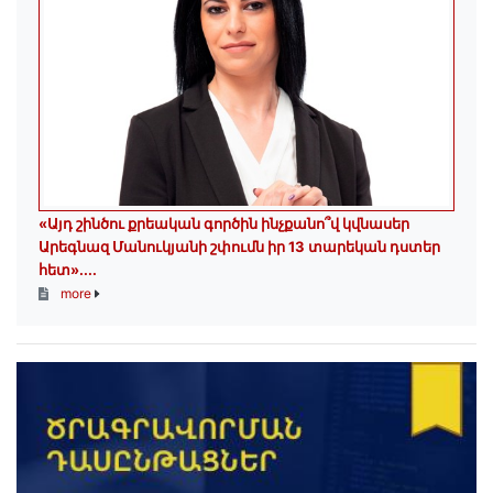
«Այդ շինծու քրեական գործին ինչքանո՞վ կվնասեր
Արեգնազ Մանուկյանի շփումն իր 13 տարեկան դստեր
հետ»․...
more