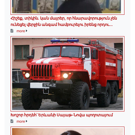
Հիշեք, տիկին․ կան մայրեր, որ հնարավորություն չեն
ունեցել վերջին անգամ համբուրելու իրենց որդու...
more
Խոշոր հրդեհ՝ Երևանի Սայաթ-Նովա պողոտայում
more