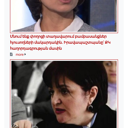
Մնում ենք փողոցի տաղավարում բամբասանքներ
հյուսողների մակարդակին․ Իրավապաշտպանը՝ ՔԿ
հաղորդագրության մասին
more