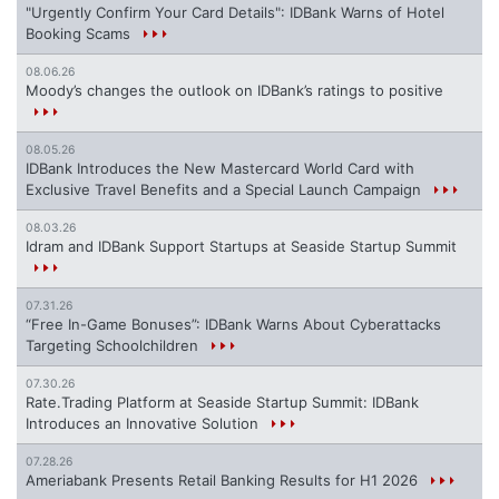
"Urgently Confirm Your Card Details": IDBank Warns of Hotel
Booking Scams
08.06.26
Moody’s changes the outlook on IDBank’s ratings to positive
08.05.26
IDBank Introduces the New Mastercard World Card with
Exclusive Travel Benefits and a Special Launch Campaign
08.03.26
Idram and IDBank Support Startups at Seaside Startup Summit
07.31.26
“Free In-Game Bonuses”: IDBank Warns About Cyberattacks
Targeting Schoolchildren
07.30.26
Rate.Trading Platform at Seaside Startup Summit: IDBank
Introduces an Innovative Solution
07.28.26
Ameriabank Presents Retail Banking Results for H1 2026