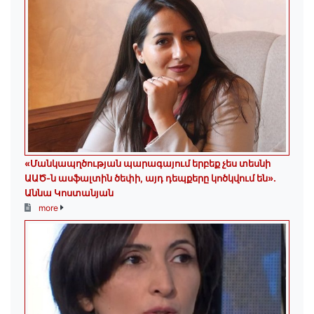
«Մանկապղծության պարագայում երբեք չես տեսնի
ԱԱԾ-ն ասֆալտին ծեփի, այդ դեպքերը կոծկվում են»․
Աննա Կոստանյան
more