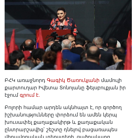
ԲՀԿ առաջնորդ
Գագիկ Ծառուկյանի
մամուլի
քարտուղար Իվետա Տոնոյանը ֆեյսբուքյան իր
էջում
գրում է․
Բոլորի համար արդեն ակնհայտ է, որ գործող
իշխանությունները փորձում են ամեն կերպ
խուսափել քաղաքակիրթ և քաղաքական
ընտրարշավից՝ շեշտը դնելով բացառապես
վիրավորական տեքստերի, ցածրակարգ