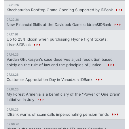
07.28.26
Khachaturian Rooftop Grand Opening Supported by IDBank
07.22.26
New Financial Skills at the Davidbek Games: Idram&IDBank
07.17.26
Up to 25% idcoin when purchasing Flyone flight tickets:
Idram&IDBank
07.14.26
Vardan Ghukasyan's case deserves a just resolution based
solely on the rule of law and the principles of justice...
07.13.26
Customer Appreciation Day in Vanadzor: IDBank
07.10.26
My Forest Armenia is a beneficiary of the "Power of One Dram"
initiative in July
07.10.26
IDBank warns of scam calls impersonating pension funds
07.08.26
Idram is the general partner of the "Towards Conscious